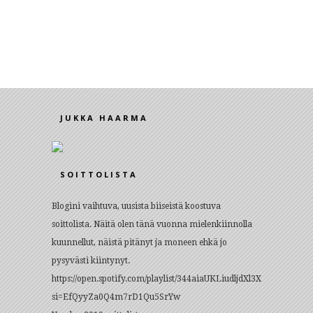
JUKKA HAARMA
SOITTOLISTA
Blogini vaihtuva, uusista biiseistä koostuva
soittolista. Näitä olen tänä vuonna mielenkiinnolla
kuunnellut, näistä pitänyt ja moneen ehkä jo
pysyvästi kiintynyt.
https://open.spotify.com/playlist/344aiaUKLiudljdXl3X021?
si=EfQyyZa0Q4m7rD1Qu5SrYw