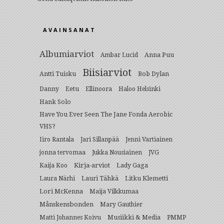
AVAINSANAT
Albumiarviot
Anna Puu
Ambar Lucid
Biisiarviot
Antti Tuisku
Bob Dylan
Eetu
Danny
Ellinoora
Haloo Helsinki
Hank Solo
Have You Ever Seen The Jane Fonda Aerobic
VHS?
Iiro Rantala
Jari Sillanpää
Jenni Vartiainen
jonna tervomaa
Jukka Nousiainen
JVG
Kirja-arviot
Lady Gaga
Kaija Koo
Lauri Tähkä
Litku Klemetti
Laura Närhi
Lori McKenna
Maija Vilkkumaa
Månskensbonden
Mary Gauthier
Musiikki & Media
Matti Johannes Koivu
PMMP