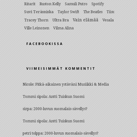
Ritarit
Ruston Kelly
Samuli Putro
Spotify
Suvi Teräsniska
Taylor Swift
The Beatles
Tiisu
Vain elämää
Ultra Bra
Vesala
Tracey Thorn
Ville Leinonen
Vilma Alina
FACEBOOKISSA
VIIMEISIMMÄT KOMMENTIT
Nicole
:
Pitkä-aikainen ystäväni Musiikki & Media
Tommi sipola
:
Antti Tuiskun Suomi
sirpa
:
2000-luvun suomalais-sävellys?
Tommi sipola
:
Antti Tuiskun Suomi
petri tolppa
:
2000-luvun suomalais-sävellys?