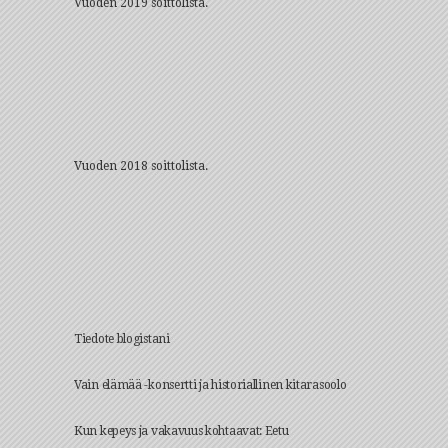
Vuoden 2019 soittolista.
Vuoden 2018 soittolista.
TUORE
Tiedote blogistani
Vain elämää -konsertti ja historiallinen kitarasoolo
Kun kepeys ja vakavuus kohtaavat: Eetu