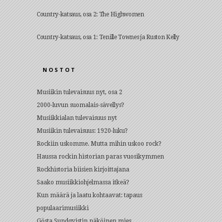
Country-katsaus, osa 2: The Highwomen
Country-katsaus, osa 1: Tenille Townes ja Ruston Kelly
NOSTOT
Musiikin tulevaisuus nyt, osa 2
2000-luvun suomalais-sävellys?
Musiikkialan tulevaisuus nyt
Musiikin tulevaisuus: 1920-luku?
Rockiin uskomme. Mutta mihin uskoo rock?
Haussa rockin historian paras vuosikymmen
Rockhistoria biisien kirjoittajana
Saako musiikkiohjelmassa itkeä?
Kun määrä ja laatu kohtaavat: tapaus
populaarimusiikki
Gösta Sundqvistin näköinen mies