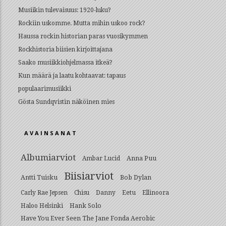
Musiikin tulevaisuus: 1920-luku?
Rockiin uskomme. Mutta mihin uskoo rock?
Haussa rockin historian paras vuosikymmen
Rockhistoria biisien kirjoittajana
Saako musiikkiohjelmassa itkeä?
Kun määrä ja laatu kohtaavat: tapaus
populaarimusiikki
Gösta Sundqvistin näköinen mies
AVAINSANAT
Albumiarviot
Anna Puu
Ambar Lucid
Biisiarviot
Antti Tuisku
Bob Dylan
Eetu
Carly Rae Jepsen
Chisu
Danny
Ellinoora
Hank Solo
Haloo Helsinki
Have You Ever Seen The Jane Fonda Aerobic