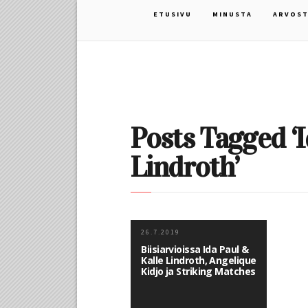
ETUSIVU
MINUSTA
ARVOST
Posts Tagged ‘I
Lindroth’
26.7.2019
Biisiarvioissa Ida Paul &
Kalle Lindroth, Angelique
Kidjo ja Striking Matches