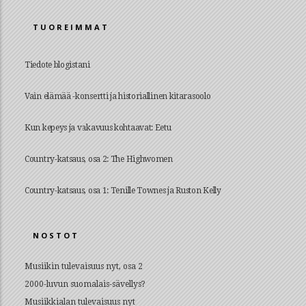
TUOREIMMAT
Tiedote blogistani
Vain elämää -konsertti ja historiallinen kitarasoolo
Kun kepeys ja vakavuus kohtaavat: Eetu
Country-katsaus, osa 2: The Highwomen
Country-katsaus, osa 1: Tenille Townes ja Ruston Kelly
NOSTOT
Musiikin tulevaisuus nyt, osa 2
2000-luvun suomalais-sävellys?
Musiikkialan tulevaisuus nyt