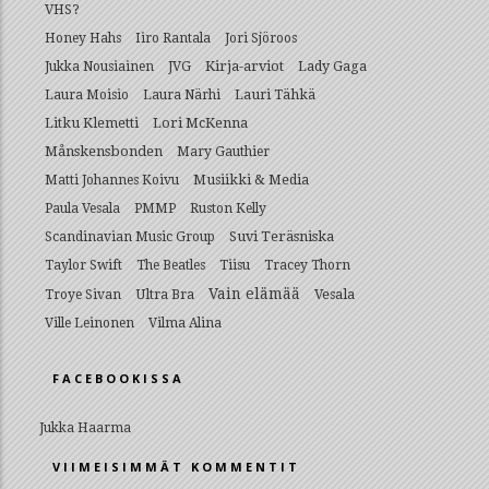
VHS?
Honey Hahs
Iiro Rantala
Jori Sjöroos
Kirja-arviot
Lady Gaga
Jukka Nousiainen
JVG
Lauri Tähkä
Laura Moisio
Laura Närhi
Litku Klemetti
Lori McKenna
Månskensbonden
Mary Gauthier
Musiikki & Media
Matti Johannes Koivu
Paula Vesala
PMMP
Ruston Kelly
Suvi Teräsniska
Scandinavian Music Group
Taylor Swift
The Beatles
Tiisu
Tracey Thorn
Vain elämää
Ultra Bra
Vesala
Troye Sivan
Ville Leinonen
Vilma Alina
FACEBOOKISSA
Jukka Haarma
VIIMEISIMMÄT KOMMENTIT