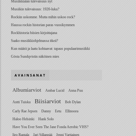
Musiikkialan tulevaisuus nyt
Musiikin tulevaisuus: 1920-luku?
Rockiin uskomme. Mutta mihin uskoo rock?
Haussa rockin historian paras vuosikymmen
Rockhistoria biisien kirjoittajana
Saako musiikkiohjelmassa itkeä?
Kun määrä ja laatu kohtaavat: tapaus populaarimusiikki
Gösta Sundqvistin näköinen mies
AVAINSANAT
Albumiarviot
Ambar Lucid
Anna Puu
Biisiarviot
Antti Tuisku
Bob Dylan
Carly Rae Jepsen
Danny
Eetu
Ellinoora
Haloo Helsinki
Hank Solo
Have You Ever Seen The Jane Fonda Aerobic VHS?
Iiro Rantala
Jari Sillanpää
Jenni Vartiainen