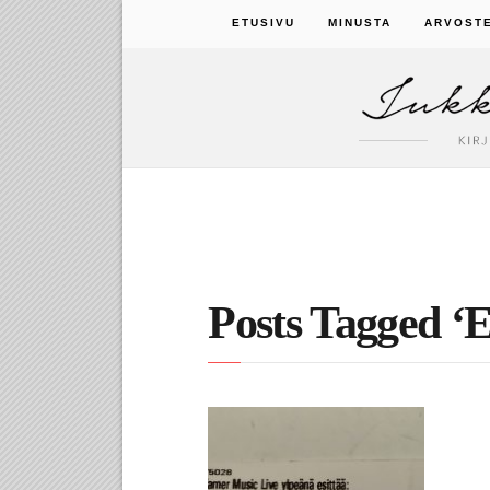
ETUSIVU
MINUSTA
ARVOST
Posts Tagged ‘E
31.12.2019
Vain elämää -konsertti ja
historiallinen kitarasoolo