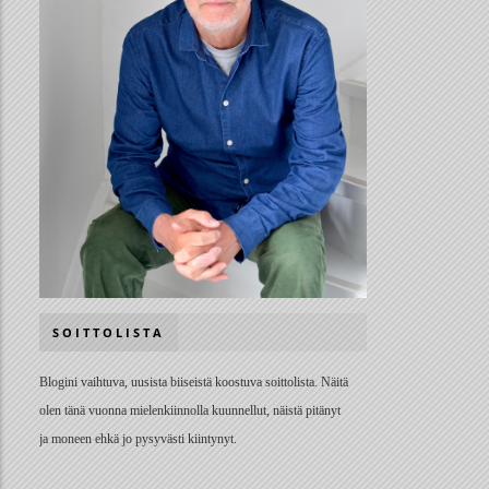
SOITTOLISTA
Blogini vaihtuva, uusista biiseistä koostuva soittolista. Näitä
olen tänä vuonna mielenkiinnolla kuunnellut, näistä pitänyt
ja moneen ehkä jo pysyvästi kiintynyt.