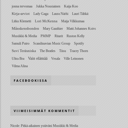
jonna tervomaa
Jukka Nousiainen
Kaija Koo
Kirja-arviot
Lady Gaga
Laura Närhi
Lauri Tähkä
Litku Klemetti
Lori McKenna
Maija Vilkkumaa
Månskensbonden
Mary Gauthier
Matti Johannes Koivu
Musiikki & Media
PMMP
Ritarit
Ruston Kelly
Samuli Putro
Scandinavian Music Group
Spotify
Suvi Teräsniska
The Beatles
Tiisu
Tracey Thorn
Vain elämää
Ultra Bra
Vesala
Ville Leinonen
Vilma Alina
FACEBOOKISSA
VIIMEISIMMÄT KOMMENTIT
Nicole
:
Pitkä-aikainen ystäväni Musiikki & Media