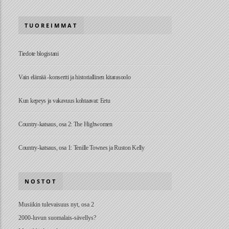
TUOREIMMAT
Tiedote blogistani
Vain elämää -konsertti ja historiallinen kitarasoolo
Kun kepeys ja vakavuus kohtaavat: Eetu
Country-katsaus, osa 2: The Highwomen
Country-katsaus, osa 1: Tenille Townes ja Ruston Kelly
NOSTOT
Musiikin tulevaisuus nyt, osa 2
2000-luvun suomalais-sävellys?