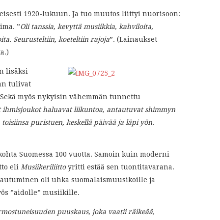
sesti 1920-lukuun. Ja tuo muutos liittyi nuorisoon:
oima. ”
Oli tanssia, kevyttä musiikkia, kahviloita,
a. Seurusteltiin, koeteltiin rajoja
”. (Lainaukset
a.)
 lisäksi
n tulivat
ton. Sekä myös nykyisin vähemmän tunnettu
 ihmisjoukot haluavat liikuntoa, antautuvat shimmyn
n toisiinsa puristuen, keskellä päivää ja läpi yön.
s kohta Suomessa 100 vuotta. Samoin kuin moderni
tto eli
Musiikeriliitto
yritti estää sen tuontitavarana.
tautuminen oli uhka suomalaismuusikoille ja
ös ”aidolle” musiikille.
ermostuneisuuden puuskaus, joka vaatii räikeää,