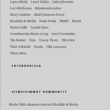
Lauri Tähkä
Litku Klemetti
Laura Närhi
Lori McKenna
Månskensbonden
Mary Gauthier
Matti Johannes Koivu
Musiikki & Media
Paula Vesala
PMMP
Ritarit
Ruston Kelly
Samuli Putro
Suvi Teräsniska
Scandinavian Music Group
Ultra Bra
The Beatles
Tiisu
Tracey Thorn
Vain elämää
Vesala
Ville Leinonen
Vilma Alina
FACEBOOKISSA
VIIMEISIMMÄT KOMMENTIT
Nicole
:
Pitkä-aikainen ystäväni Musiikki & Media