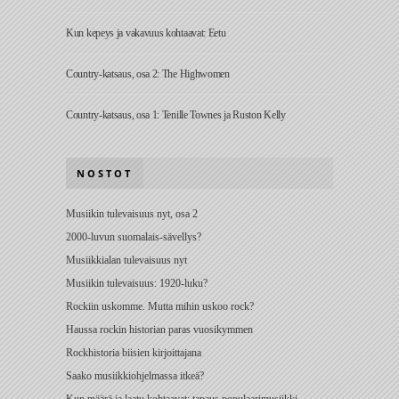
Kun kepeys ja vakavuus kohtaavat: Eetu
Country-katsaus, osa 2: The Highwomen
Country-katsaus, osa 1: Tenille Townes ja Ruston Kelly
NOSTOT
Musiikin tulevaisuus nyt, osa 2
2000-luvun suomalais-sävellys?
Musiikkialan tulevaisuus nyt
Musiikin tulevaisuus: 1920-luku?
Rockiin uskomme. Mutta mihin uskoo rock?
Haussa rockin historian paras vuosikymmen
Rockhistoria biisien kirjoittajana
Saako musiikkiohjelmassa itkeä?
Kun määrä ja laatu kohtaavat: tapaus populaarimusiikki