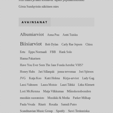
Gösta Sundqvistin näköinen mies
AVAINSANAT
Albumiarviot
Anna Puu
Antti Tuisku
Biisiarviot
Bob Dylan
Carly Rae Jepsen
Chisu
Eetu
Eppu Normaali
FBB
Hank Solo
Hanna Pakarinen
Have You Ever Seen The Jane Fonda Aerobic VHS?
Honey Hahs
Jari Sillanpää
jonna tervomaa
Jori Sjöroos
JVG
Kaija Koo
Katri Helena
Kirja-arviot
Lady Gaga
Lassi Valtonen
Laura Moisio
Lauri Tähkä
Litku Klemetti
Lori McKenna
Maija Vilkkumaa
Månskensbonden
musiikin suoratoisto
Musiikki & Media
Parker Millsap
Paula Vesala
Ritarit
Rosalia
Samuli Putro
Scandinavian Music Group
Spotify
Suvi Teräsniska