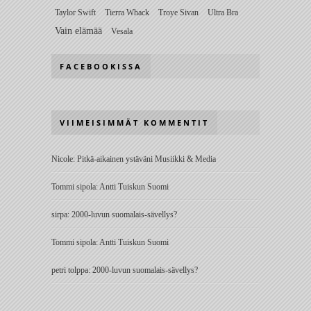
Taylor Swift
Tierra Whack
Troye Sivan
Ultra Bra
Vain elämää
Vesala
FACEBOOKISSA
VIIMEISIMMÄT KOMMENTIT
Nicole
:
Pitkä-aikainen ystäväni Musiikki & Media
Tommi sipola
:
Antti Tuiskun Suomi
sirpa
:
2000-luvun suomalais-sävellys?
Tommi sipola
:
Antti Tuiskun Suomi
petri tolppa
:
2000-luvun suomalais-sävellys?