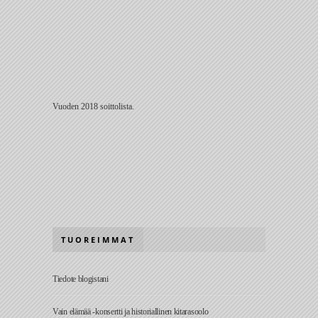
Vuoden 2018 soittolista.
TUOREIMMAT
Tiedote blogistani
Vain elämää -konsertti ja historiallinen kitarasoolo