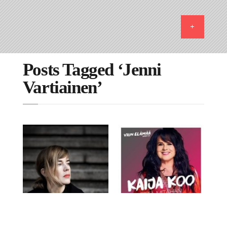
Posts Tagged ‘Jenni
Vartiainen’
18.1.2018
27.9.2017
Suosikkilevyjäni
Biisiarvioissa Kaija
vuodelta 2017, osa 2
Koo ja Jenni
Vartiainen