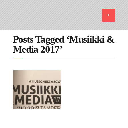
Posts Tagged ‘Musiikki &
Media 2017’
11.10.2017
Musiikki & Media
2017: Entistä
itsenäisempi Suomi?