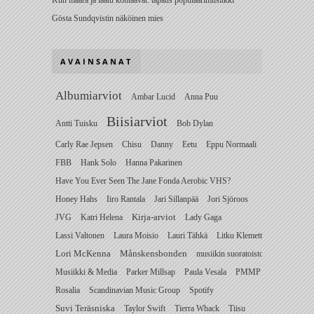
Gösta Sundqvistin näköinen mies
AVAINSANAT
Albumiarviot
Ambar Lucid
Anna Puu
Biisiarviot
Antti Tuisku
Bob Dylan
Carly Rae Jepsen
Chisu
Danny
Eetu
Eppu Normaali
FBB
Hank Solo
Hanna Pakarinen
Have You Ever Seen The Jane Fonda Aerobic VHS?
Honey Hahs
Iiro Rantala
Jari Sillanpää
Jori Sjöroos
JVG
Katri Helena
Kirja-arviot
Lady Gaga
Lassi Valtonen
Laura Moisio
Lauri Tähkä
Litku Klemetti
Lori McKenna
Månskensbonden
musiikin suoratoisto
Musiikki & Media
Parker Millsap
Paula Vesala
PMMP
Rosalia
Scandinavian Music Group
Spotify
Suvi Teräsniska
Taylor Swift
Tierra Whack
Tiisu