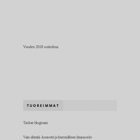
Vuoden 2018 soittolista.
TUOREIMMAT
Tiedote blogistani
Vain elämää -konsertti ja historiallinen kitarasoolo