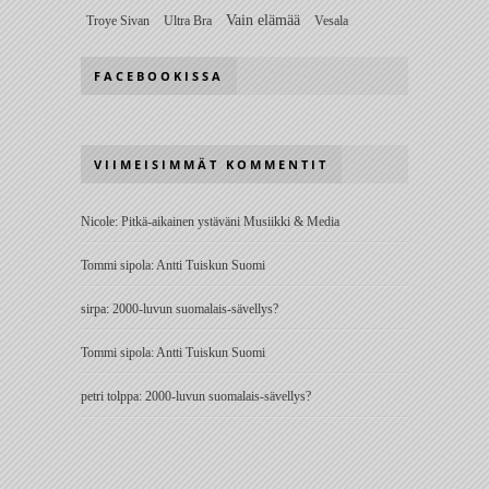
Vain elämää
Troye Sivan
Ultra Bra
Vesala
FACEBOOKISSA
VIIMEISIMMÄT KOMMENTIT
Nicole
:
Pitkä-aikainen ystäväni Musiikki & Media
Tommi sipola
:
Antti Tuiskun Suomi
sirpa
:
2000-luvun suomalais-sävellys?
Tommi sipola
:
Antti Tuiskun Suomi
petri tolppa
:
2000-luvun suomalais-sävellys?