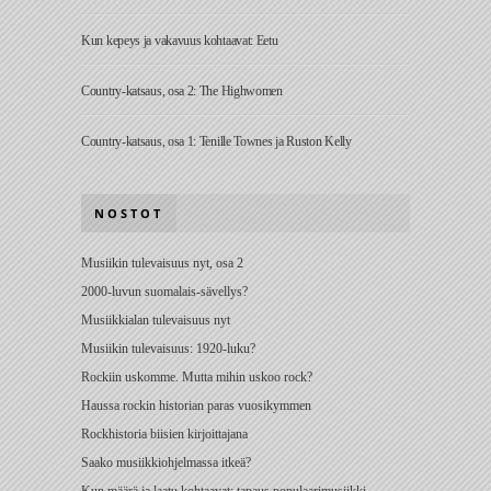
Kun kepeys ja vakavuus kohtaavat: Eetu
Country-katsaus, osa 2: The Highwomen
Country-katsaus, osa 1: Tenille Townes ja Ruston Kelly
NOSTOT
Musiikin tulevaisuus nyt, osa 2
2000-luvun suomalais-sävellys?
Musiikkialan tulevaisuus nyt
Musiikin tulevaisuus: 1920-luku?
Rockiin uskomme. Mutta mihin uskoo rock?
Haussa rockin historian paras vuosikymmen
Rockhistoria biisien kirjoittajana
Saako musiikkiohjelmassa itkeä?
Kun määrä ja laatu kohtaavat: tapaus populaarimusiikki