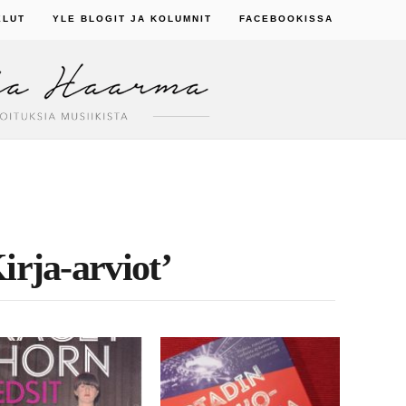
ELUT
YLE BLOGIT JA KOLUMNIT
FACEBOOKISSA
irja-arviot’
8.2018
25.6.2017
cey Thorn, melkein
Kulosaaren Casinolta
luisa
Berlin-klubille