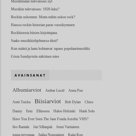
Musiikkialan tulevaisuus nyt
Musiikin tulevaisuus: 1920-luku?
Rockiin uskomme. Mutta mihin uskoo rock?
Haussa rockin historian paras vuosikymmen
Rockhistoria biisien kirjoittajana
Saako musiikkiohjelmassa itkeä?
Kun määrä ja laatu kohtaavat: tapaus populaarimusiikki
Gösta Sundqvistin näköinen mies
AVAINSANAT
Albumiarviot
Ambar Lucid
Anna Puu
Biisiarviot
Antti Tuisku
Bob Dylan
Chisu
Danny
Eetu
Ellinoora
Haloo Helsinki
Hank Solo
Have You Ever Seen The Jane Fonda Aerobic VHS?
Iiro Rantala
Jari Sillanpää
Jenni Vartiainen
jonna tervomaa
Jukka Nousiainen
Kaija Koo