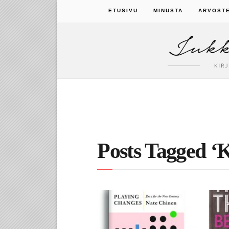
ETUSIVU
MINUSTA
ARVOST
Posts Tagged ‘K
5.3.2019
10.
Jazz: hyvin vakavan
Tra
musiikin elävämpi ja
kuu
kevyempi tulevaisuus?