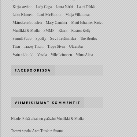
Kirja-arviot
Lady Gaga
Laura Närhi
Lauri Tähkä
Litku Klemetti
Lori McKenna
Maija Vilkkumaa
Månskensbonden
Mary Gauthier
Matti Johannes Koivu
Musiikki & Media
PMMP
Ritarit
Ruston Kelly
Samuli Putro
Spotify
Suvi Teräsniska
The Beatles
Tiisu
Tracey Thorn
Troye Sivan
Ultra Bra
Vain elämää
Vesala
Ville Leinonen
Vilma Alina
FACEBOOKISSA
VIIMEISIMMÄT KOMMENTIT
Nicole
:
Pitkä-aikainen ystäväni Musiikki & Media
Tommi sipola
:
Antti Tuiskun Suomi