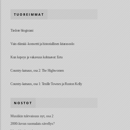
TUOREIMMAT
Tiedote blogistani
Vain elämää -konsertti ja historiallinen kitarasoolo
Kun kepeys ja vakavuus kohtaavat: Eetu
Country-katsaus, osa 2: The Highwomen
Country-katsaus, osa 1: Tenille Townes ja Ruston Kelly
NOSTOT
Musiikin tulevaisuus nyt, osa 2
2000-luvun suomalais-sävellys?