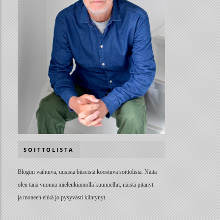
SOITTOLISTA
Blogini vaihtuva, uusista biiseistä koostuva soittolista. Näitä
olen tänä vuonna mielenkiinnolla kuunnellut, näistä pitänyt
ja moneen ehkä jo pysyvästi kiintynyt.