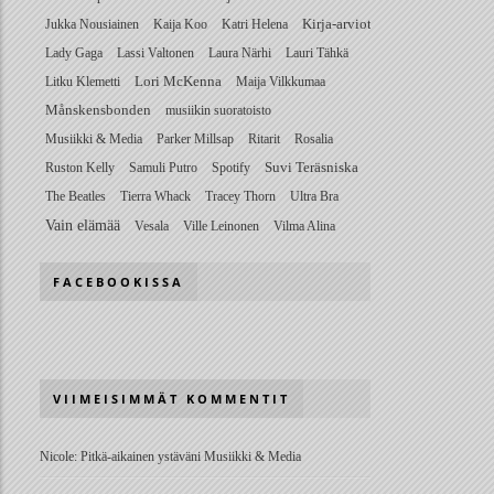
Jukka Nousiainen
Kaija Koo
Katri Helena
Kirja-arviot
Lady Gaga
Lassi Valtonen
Laura Närhi
Lauri Tähkä
Litku Klemetti
Lori McKenna
Maija Vilkkumaa
Månskensbonden
musiikin suoratoisto
Musiikki & Media
Parker Millsap
Ritarit
Rosalia
Ruston Kelly
Samuli Putro
Spotify
Suvi Teräsniska
The Beatles
Tierra Whack
Tracey Thorn
Ultra Bra
Vain elämää
Vesala
Ville Leinonen
Vilma Alina
FACEBOOKISSA
VIIMEISIMMÄT KOMMENTIT
Nicole
:
Pitkä-aikainen ystäväni Musiikki & Media