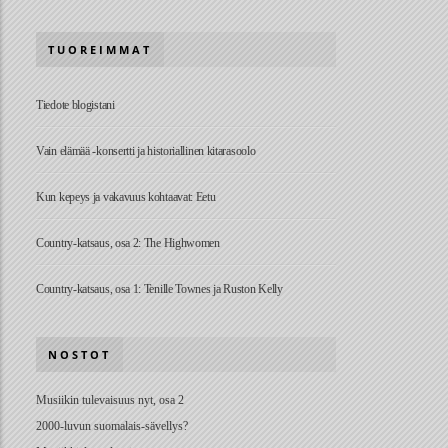
TUOREIMMAT
Tiedote blogistani
Vain elämää -konsertti ja historiallinen kitarasoolo
Kun kepeys ja vakavuus kohtaavat: Eetu
Country-katsaus, osa 2: The Highwomen
Country-katsaus, osa 1: Tenille Townes ja Ruston Kelly
NOSTOT
Musiikin tulevaisuus nyt, osa 2
2000-luvun suomalais-sävellys?