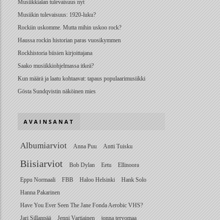
Musiikkialan tulevaisuus nyt
Musiikin tulevaisuus: 1920-luku?
Rockiin uskomme. Mutta mihin uskoo rock?
Haussa rockin historian paras vuosikymmen
Rockhistoria biisien kirjoittajana
Saako musiikkiohjelmassa itkeä?
Kun määrä ja laatu kohtaavat: tapaus populaarimusiikki
Gösta Sundqvistin näköinen mies
AVAINSANAT
Albumiarviot
Anna Puu
Antti Tuisku
Biisiarviot
Bob Dylan
Eetu
Ellinoora
Eppu Normaali
FBB
Haloo Helsinki
Hank Solo
Hanna Pakarinen
Have You Ever Seen The Jane Fonda Aerobic VHS?
Jari Sillanpää
Jenni Vartiainen
jonna tervomaa