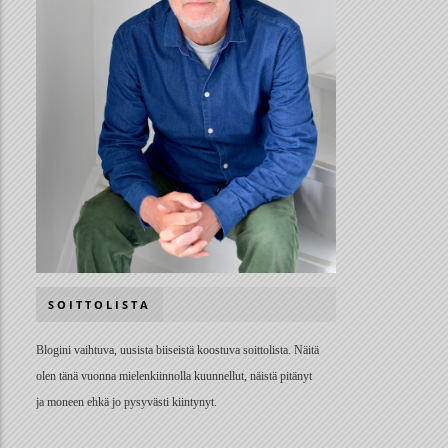
SOITTOLISTA
Blogini vaihtuva, uusista biiseistä koostuva soittolista. Näitä
olen tänä vuonna mielenkiinnolla kuunnellut, näistä pitänyt
ja moneen ehkä jo pysyvästi kiintynyt.