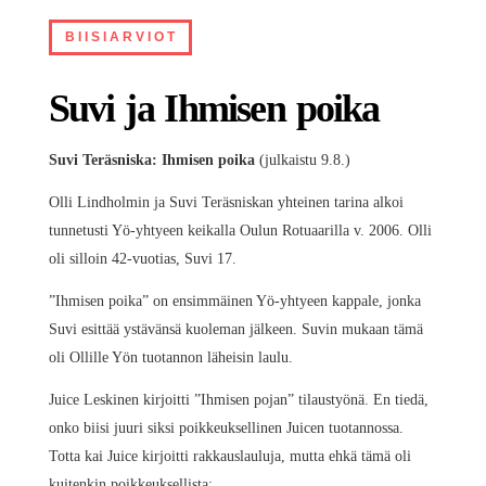
BIISIARVIOT
Suvi ja Ihmisen poika
Suvi Teräsniska: Ihmisen poika
(julkaistu 9.8.)
Olli Lindholmin ja Suvi Teräsniskan yhteinen tarina alkoi
tunnetusti Yö-yhtyeen keikalla Oulun Rotuaarilla v. 2006. Olli
oli silloin 42-vuotias, Suvi 17.
”Ihmisen poika” on ensimmäinen Yö-yhtyeen kappale, jonka
Suvi esittää ystävänsä kuoleman jälkeen. Suvin mukaan tämä
oli Ollille Yön tuotannon läheisin laulu.
Juice Leskinen kirjoitti ”Ihmisen pojan” tilaustyönä. En tiedä,
onko biisi juuri siksi poikkeuksellinen Juicen tuotannossa.
Totta kai Juice kirjoitti rakkauslauluja, mutta ehkä tämä oli
kuitenkin poikkeuksellista: