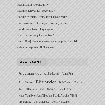
Musiikkialan tulevaisuus nyt
Musiikin tulevaisuus: 1920-luku?
Rockiin uskomme. Mutta mihin uskoo rock?
Haussa rockin historian paras vuosikymmen
Rockhistoria biisien kirjoittajana
Saako musiikkiohjelmassa itkeä?
Kun määrä ja laatu kohtaavat: tapaus populaarimusiikki
Gösta Sundqvistin näköinen mies
AVAINSANAT
Albumiarviot
Ambar Lucid
Anna Puu
Biisiarviot
Antti Tuisku
Bob Dylan
Danny
Eetu
Ellinoora
Haloo Helsinki
Hank Solo
Have You Ever Seen The Jane Fonda Aerobic VHS?
Iiro Rantala
Jari Sillanpää
Jenni Vartiainen