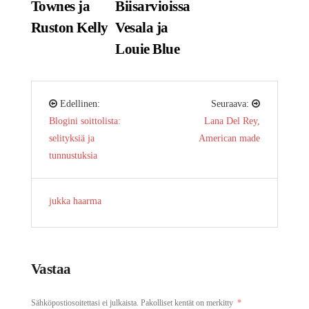
Townes ja
Biisarvioissa
Ruston Kelly
Vesala ja
Louie Blue
Edellinen:
Seuraava:
Blogini soittolista:
Lana Del Rey,
selityksiä ja
American made
tunnustuksia
jukka haarma
Vastaa
Sähköpostiosoitettasi ei julkaista.
Pakolliset kentät on merkitty
*