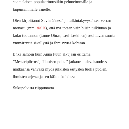
suomalaisen populaarimusiikin pehmeimmälle ja
taipuisammalle äänelle.
Olen kirjoittanut Suvin äänestä ja tulkintakyvystä sen verran
monasti (mm.
täällä
), että nyt totean vain biisin tulkinnan ja
koko tuotannon (Janne Oinas, Leri Leskinen) osoittavan suurta
ymmärrystä sävellystä ja ihmisyyttä kohtaan.
Ehkä samoin kuin Anna Puun alkujaan esittämä
”Mestaripiirros”, ”Ihmisen poika” jatkanee tulevaisuudessa
matkaansa vahvasti myös julkisten esitysten tuolla puolen,
ihmisten arjessa ja sen käännekohdissa.
Sukupolvista riippumatta.
BII
IH
PO
OLL