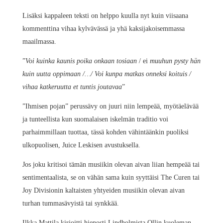
Lisäksi kappaleen teksti on helppo kuulla nyt kuin viisaana
kommenttina vihaa kylvävässä ja yhä kaksijakoisemmassa
maailmassa.
”
Voi kuinka kaunis poika onkaan tosiaan
/ ei
muuhun pysty hän
kuin uutta oppimaan /…/ Voi kunpa matkas onneksi koituis /
vihaa katkeruutta et tuntis joutavaa
”
”Ihmisen pojan” perussävy on juuri niin lempeää, myötäelävää
ja tunteellista kun suomalaisen iskelmän traditio voi
parhaimmillaan tuottaa, tässä kohden vähintäänkin puoliksi
ulkopuolisen, Juice Leskisen avustuksella.
Jos joku kritisoi tämän musiikin olevan aivan liian hempeää tai
sentimentaalista, se on vähän sama kuin syyttäisi The Curen tai
Joy Divisionin kaltaisten yhtyeiden musiikin olevan aivan
turhan tummasävyistä tai synkkää.
Ilkka Mattila kirjoitti hienosti Lindholmista Ollin kuoleman