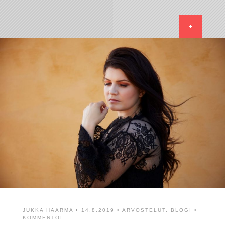
JUKKA HAARMA
• 14.8.2019 •
ARVOSTELUT
,
BLOGI
•
KOMMENTOI