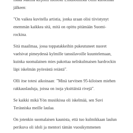
jälkeen:
”On vaikea kuvitella artistia, jonka uraan olisi tiivistynyt
enemmän kaikkea sitä, mitä on opittu pitämään Suomi-
rockina.
Sitä maailmaa, jossa toppatakkeihin pukeutuneet nuoret
vaelsivat pimeydessä kylmille tanssilavoille kuuntelemaan,
kuinka suomalainen mies pakottaa neliskulmaisen hardrockin
läpi iskelmän pyöreästä reiästä”.
Olli itse totesi aikoinaan: ”Minä tarvitsen 95-kiloisen miehen
rakkauslauluja, joissa on isoja yksittäisiä rivejä”.
Se kaikki mikä Yön musiikissa oli iskelmää, sen Suvi
Teräsniska meille laulaa.
On jotenkin suomalaisen kaunista, että tuo kulmikkaan laulun
perikuva oli idoli ja mentori tämän vuosikymmenen