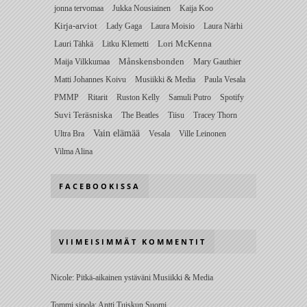
jonna tervomaa
Jukka Nousiainen
Kaija Koo
Kirja-arviot
Lady Gaga
Laura Moisio
Laura Närhi
Lauri Tähkä
Litku Klemetti
Lori McKenna
Maija Vilkkumaa
Månskensbonden
Mary Gauthier
Matti Johannes Koivu
Musiikki & Media
Paula Vesala
PMMP
Ritarit
Ruston Kelly
Samuli Putro
Spotify
Suvi Teräsniska
The Beatles
Tiisu
Tracey Thorn
Vain elämää
Ultra Bra
Vesala
Ville Leinonen
Vilma Alina
FACEBOOKISSA
VIIMEISIMMÄT KOMMENTIT
Nicole
:
Pitkä-aikainen ystäväni Musiikki & Media
Tommi sipola
:
Antti Tuiskun Suomi