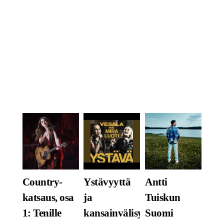
LI
SU
TE
YÖ
RELAT
POSTS
Country-
Ystävyyttä
Antti
katsaus, osa
ja
Tuiskun
1: Tenille
kansainvälisyyttä.
Suomi