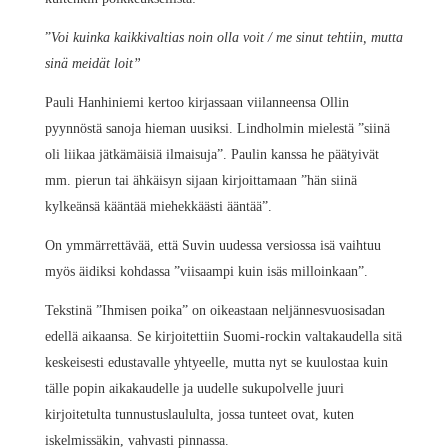
”
Voi kuinka kaikkivaltias noin olla voit / me sinut tehtiin, mutta
sinä meidät loit”
Pauli Hanhiniemi kertoo kirjassaan viilanneensa Ollin
pyynnöstä sanoja hieman uusiksi. Lindholmin mielestä ”siinä
oli liikaa jätkämäisiä ilmaisuja”. Paulin kanssa he päätyivät
mm. pierun tai ähkäisyn sijaan kirjoittamaan ”hän siinä
kylkeänsä kääntää miehekkäästi ääntää”.
On ymmärrettävää, että Suvin uudessa versiossa isä vaihtuu
myös äidiksi kohdassa ”viisaampi kuin isäs milloinkaan”.
Tekstinä ”Ihmisen poika” on oikeastaan neljännesvuosisadan
edellä aikaansa. Se kirjoitettiin Suomi-rockin valtakaudella sitä
keskeisesti edustavalle yhtyeelle, mutta nyt se kuulostaa kuin
tälle popin aikakaudelle ja uudelle sukupolvelle juuri
kirjoitetulta tunnustuslaululta, jossa tunteet ovat, kuten
iskelmissäkin, vahvasti pinnassa.