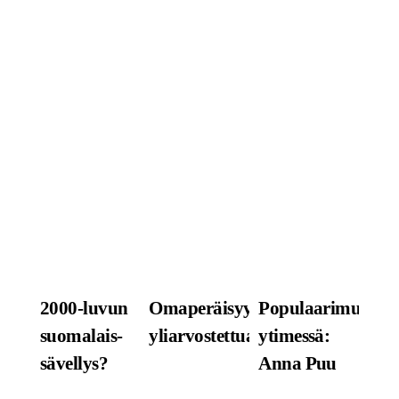
NI
KIV
SA
KO
SC
MU
SU
RA
RELAT
POSTS
2000-luvun
Omaperäisyys,
Populaarimusiiki
suomalais-
yliarvostettua?
ytimessä:
sävellys?
Anna Puu