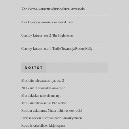
Vain elämää -konsertti ja historiallinen kitarasoolo
Kun kepeys ja vakavuus kohtaavat: Eetu
Country-katsaus, osa 2: The Highwomen
Country-katsaus, osa 1: Tenille Townes ja Ruston Kelly
NOSTOT
Musiikin tulevaisuus nyt, osa 2
2000-luvun suomalais-sävellys?
Musiikkialan tulevaisuus nyt
Musiikin tulevaisuus: 1920-luku?
Rockiin uskomme. Mutta mihin uskoo rock?
Haussa rockin historian paras vuosikymmen
Rockhistoria biisien kirjoittajana