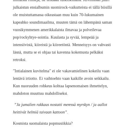
julkaistun ensialbumin suomirock-vaikutteista ei tällä biisillä
ole muistuttamassa oikeastaan muu kuin 70-lukumainen
kapeahko soundimaailma, muuten tämä on lähempänä saman
vuosikymmenen amerikkalaista ilmavaa ja polveilevaa
pop/rockyhtye-sointia. Kuulasta ja syvää, lempeää ja
intensiivistä, kiireistä ja kiireetöntä. Menneisyys on vahvasti
läsnä, mutta se ei ohjaa tai kavenna kokemusta pelkäksi
retroksi.
”Intialainen kuvitelma” ei ole vakavamielinen kokeilu vaan
lentävä irtiotto. Ei vaihtoehto vaan kaikille avoin seikkailu.
Kun nuoruuden rohkeus kohtaa lapsenomaisen ihmettelyn,
mahdoton muuttuu mahdolliseksi.
”Ja jumalien rakkaus nostatti meressä myrskyn / ja aallot
heittivät helmiä taivaan kattoon”.
Kosmista suomalaista popmusiikkia?