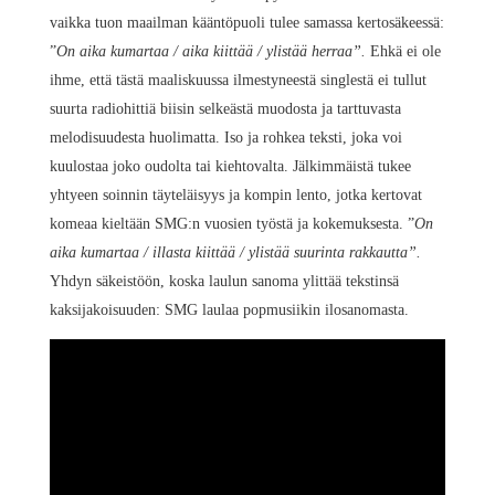
vaikka tuon maailman kääntöpuoli tulee samassa kertosäkeessä:
”
On aika kumartaa / aika kiittää / ylistää herraa”.
Ehkä ei ole
ihme, että tästä maaliskuussa ilmestyneestä singlestä ei tullut
suurta radiohittiä biisin selkeästä muodosta ja tarttuvasta
melodisuudesta huolimatta. Iso ja rohkea teksti, joka voi
kuulostaa joko oudolta tai kiehtovalta. Jälkimmäistä tukee
yhtyeen soinnin täyteläisyys ja kompin lento, jotka kertovat
komeaa kieltään SMG:n vuosien työstä ja kokemuksesta. ”
On
aika kumartaa / illasta kiittää / ylistää suurinta rakkautta”.
Yhdyn säkeistöön, koska laulun sanoma ylittää tekstinsä
kaksijakoisuuden: SMG laulaa popmusiikin ilosanomasta.