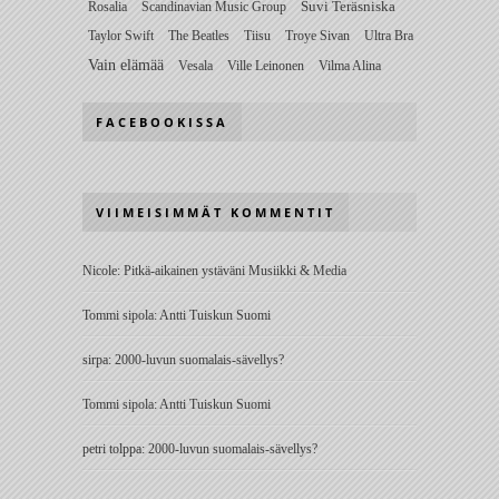
Rosalia
Scandinavian Music Group
Suvi Teräsniska
Taylor Swift
The Beatles
Tiisu
Troye Sivan
Ultra Bra
Vain elämää
Vesala
Ville Leinonen
Vilma Alina
FACEBOOKISSA
VIIMEISIMMÄT KOMMENTIT
Nicole
:
Pitkä-aikainen ystäväni Musiikki & Media
Tommi sipola
:
Antti Tuiskun Suomi
sirpa
:
2000-luvun suomalais-sävellys?
Tommi sipola
:
Antti Tuiskun Suomi
petri tolppa
:
2000-luvun suomalais-sävellys?