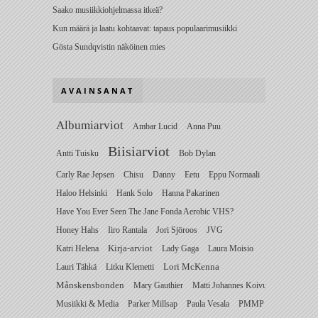
Saako musiikkiohjelmassa itkeä?
Kun määrä ja laatu kohtaavat: tapaus populaarimusiikki
Gösta Sundqvistin näköinen mies
AVAINSANAT
Albumiarviot
Ambar Lucid
Anna Puu
Biisiarviot
Antti Tuisku
Bob Dylan
Carly Rae Jepsen
Chisu
Danny
Eetu
Eppu Normaali
Haloo Helsinki
Hank Solo
Hanna Pakarinen
Have You Ever Seen The Jane Fonda Aerobic VHS?
Honey Hahs
Iiro Rantala
Jori Sjöroos
JVG
Katri Helena
Kirja-arviot
Lady Gaga
Laura Moisio
Lauri Tähkä
Litku Klemetti
Lori McKenna
Månskensbonden
Mary Gauthier
Matti Johannes Koivu
Musiikki & Media
Parker Millsap
Paula Vesala
PMMP