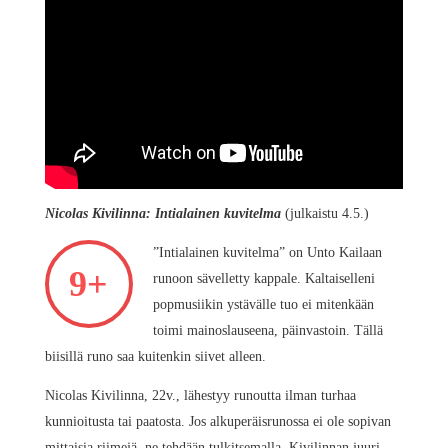
Nicolas Kivilinna: Intialainen kuvitelma
(julkaistu 4.5.)
”Intialainen kuvitelma” on Unto Kailaan
9+
runoon sävelletty kappale. Kaltaiselleni
popmusiikin ystävälle tuo ei mitenkään
toimi mainoslauseena, päinvastoin. Tällä
biisillä runo saa kuitenkin siivet alleen.
Nicolas Kivilinna, 22v., lähestyy runoutta ilman turhaa
kunnioitusta tai paatosta. Jos alkuperäisrunossa ei ole sopivan
mittaisia riimejä, ne tehdään tulkitsemalla. Kivilinnan juuri