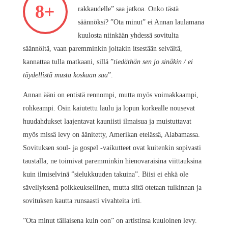
8+
rakkaudelle” saa jatkoa. Onko tästä
säännöksi? ”Ota minut” ei Annan laulamana
kuulosta niinkään yhdessä sovitulta
säännöltä, vaan paremminkin joltakin itsestään selvältä,
kannattaa tulla matkaani, sillä ”
tiedäthän sen jo sinäkin / ei
täydellistä musta koskaan saa
”.
Annan ääni on entistä rennompi, mutta myös voimakkaampi,
rohkeampi. Osin kaiutettu laulu ja lopun korkealle nousevat
huudahdukset laajentavat kauniisti ilmaisua ja muistuttavat
myös missä levy on äänitetty, Amerikan etelässä, Alabamassa.
Sovituksen soul- ja gospel -vaikutteet ovat kuitenkin sopivasti
taustalla, ne toimivat paremminkin hienovaraisina viittauksina
kuin ilmiselvinä ”sielukkuuden takuina”. Biisi ei ehkä ole
sävellyksenä poikkeuksellinen, mutta siitä otetaan tulkinnan ja
sovituksen kautta runsaasti vivahteita irti.
”Ota minut tällaisena kuin oon” on artistinsa kuuloinen levy.