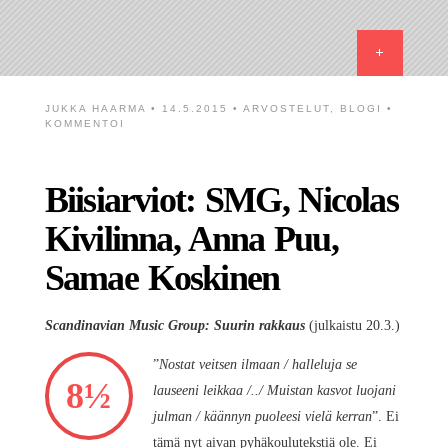
JUKKA HAARMA
• 14.5.2015 •
ARVOSTELUT
,
BLOGI
•
KOMMENTOI
Biisiarviot: SMG, Nicolas
Kivilinna, Anna Puu,
Samae Koskinen
Scandinavian Music Group: Suurin rakkaus
(julkaistu 20.3.)
”
Nostat veitsen ilmaan / halleluja se
8½
lauseeni leikkaa /../ Muistan kasvot luojani
julman / käännyn puoleesi vielä kerran
”. Ei
tämä nyt aivan pyhäkoulutekstiä ole. Ei