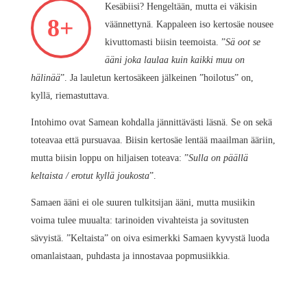
Kesäbiisi? Hengeltään, mutta ei väkisin
8+
väännettynä. Kappaleen iso kertosäe nousee
kivuttomasti biisin teemoista. ”
Sä oot se
ääni joka laulaa kuin kaikki muu on
hälinää
”. Ja lauletun kertosäkeen jälkeinen ”hoilotus” on,
kyllä, riemastuttava.
Intohimo ovat Samean kohdalla jännittävästi läsnä. Se on sekä
toteavaa että pursuavaa. Biisin kertosäe lentää maailman ääriin,
mutta biisin loppu on hiljaisen toteava: ”
Sulla on päällä
keltaista / erotut kyllä joukosta
”.
Samaen ääni ei ole suuren tulkitsijan ääni, mutta musiikin
voima tulee muualta: tarinoiden vivahteista ja sovitusten
sävyistä. ”Keltaista” on oiva esimerkki Samaen kyvystä luoda
omanlaistaan, puhdasta ja innostavaa popmusiikkia.
AN
PU