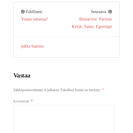
Edellinen:
Seuraava:
Yonan satumaa?
Biisiarviot: Pariisin
Kevät, Sanni, Egotrippi
jukka haarma
Vastaa
Sähköpostiosoitettasi ei julkaista.
Pakolliset kentät on merkitty
*
Kommentti
*