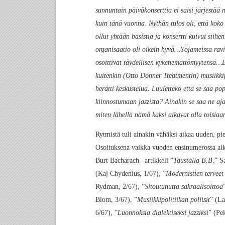
sunnuntain päiväkonserttia ei saisi järjestää 
kuin tänä vuonna. Nythän tulos oli, että koko
ollut yhtään basistia ja konsertti kuivui sii
organisaatio oli oikein hyvä…Yöjameissa ravi
osoittivat täydellisen kykenemättömyytensä…E
kuitenkin (Otto Donner Treatmentin) musiikkip
herätti keskustelua. Luuletteko että se saa po
kiinnostumaan jazzista? Ainakin se saa ne aja
miten lähellä nämä kaksi alkavat olla toisiaa
Rytmistä tuli ainakin vähäksi aikaa uuden, pi
Osoituksena vaikka vuoden ensinumerossa alk
Burt Bacharach –artikkeli ”
Taustalla B.B
.” S
(Kaj Chydenius, 1/67), ”
Modernistien terveet
Rydman, 2/67), ”
Sitoutunutta sakraalisoittoa
Blom, 3/67), ”
Musiikkipolitiikan poliisit
” (La
6/67), ”
Luonnoksia dialektiseksi jazziksi
” (Pe