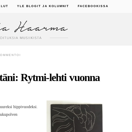
ELUT
YLE BLOGIT JA KOLUMNIT
FACEBOOKISSA
KOMMENTOI
stäni: Rytmi-lehti vuonna
suureksi hippivuodeksi.
sukupolven