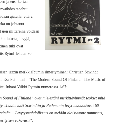
een ja ensi kertaa
invaihdos tapahtui
aan ajatella, että v.
joka on johtanut
 Tuon mittareina voidaan
 koulutusta, levyjä,
kinen tuki ovat
yös Rytmi-lehden ko.
aisen jazzin merkkialbumin ilmestyminen: Christian Scwindt
) ja Esa Pethmanin ”The Modern Sound Of Finland –The Music of
sti Juhani Vilkki Rytmin numerossa 1/67:
 Sound of Finland” ovat mielestäni merkittävimmät teokset mitä
hty…Luultavasti Scwindtin ja Pethmanin levyt muodostavat 60-
istelmän… Levytysmahdollisuus on meidän oloissamme tunnustus,
rityisen vakavasti”.