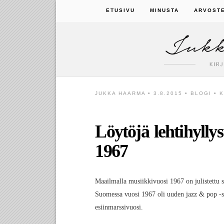
ETUSIVU
MINUSTA
ARVOST
JUKKA HAARMA
• 3.8.2015 •
BLOGI
•
Löytöjä lehtihylly
1967
Maailmalla musiikkivuosi 1967 on julistettu 
Suomessa vuosi 1967 oli uuden jazz & pop -
esiinmarssivuosi.