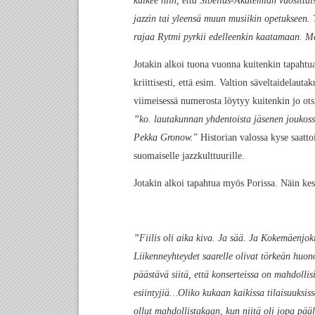
kulkee niin, että Sibelius-Akatemian vuositta
jazzin tai yleensä muun musiikin opetukseen. 
rajaa Rytmi pyrkii edelleenkin kaatamaan. Me
Jotakin alkoi tuona vuonna kuitenkin tapaht
kriittisesti, että esim. Valtion säveltaidelaut
viimeisessä numerosta löytyy kuitenkin jo ot
”ko. lautakunnan yhdentoista jäsenen joukoss
Pekka Gronow.
” Historian valossa kyse saatto
suomaiselle jazzkulttuurille.
Jotakin alkoi tapahtua myös Porissa. Näin kesk
”Fiilis oli aika kiva. Ja sää. Ja Kokemäenjok
Liikenneyhteydet saarelle olivat törkeän huon
päästävä siitä, että konserteissa on mahdoll
esiintyjiä…Oliko kukaan kaikissa tilaisuuksiss
ollut mahdollistakaan, kun niitä oli jopa pää