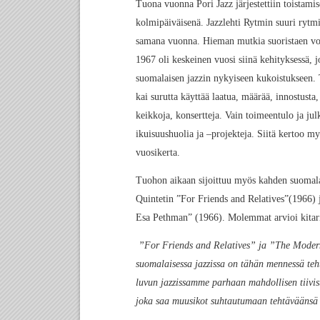
Tuona vuonna Pori Jazz järjestettiin toistamis
kolmipäiväisenä. Jazzlehti Rytmin suuri rytm
samana vuonna. Hieman mutkia suoristaen void
1967 oli keskeinen vuosi siinä kehityksessä, 
suomalaisen jazzin nykyiseen kukoistukseen.
kai surutta käyttää laatua, määrää, innostusta,
keikkoja, konsertteja. Vain toimeentulo ja jul
ikuisuushuolia ja –projekteja. Siitä kertoo m
vuosikerta.
Tuohon aikaan sijoittuu myös kahden suomal
Quintetin ”For Friends and Relatives”(1966
Esa Pethman” (1966). Molemmat arvioi kitari
”For Friends and Relatives” ja ”The Modern
suomalaisessa jazzissa on tähän mennessä te
luvun jazzissamme parhaan mahdollisen tiiv
joka saa muusikot suhtautumaan tehtäväänsä e