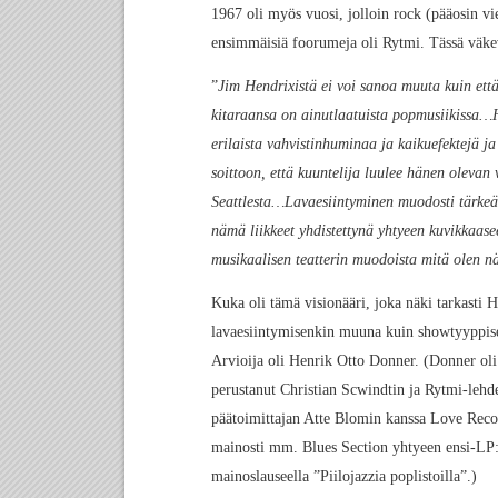
1967 oli myös vuosi, jolloin rock (pääosin vi
ensimmäisiä foorumeja oli Rytmi. Tässä väke
”
Jim Hendrixistä ei voi sanoa muuta kuin ett
kitaraansa on ainutlaatuista popmusiikissa…H
erilaista vahvistinhuminaa ja kaikuefektejä 
soittoon, että kuuntelija luulee hänen oleva
Seattlesta…Lavaesiintyminen muodosti tärkeä
nämä liikkeet yhdistettynä yhtyeen kuvikkaas
musikaalisen teatterin muodoista mitä olen n
Kuka oli tämä visionääri, joka näki tarkasti 
lavaesiintymisenkin muuna kuin showtyyppise
Arvioija oli Henrik Otto Donner. (Donner oli
perustanut Christian Scwindtin ja Rytmi-leh
päätoimittajan Atte Blomin kanssa Love Rec
mainosti mm. Blues Section yhtyeen ensi-LP:
mainoslauseella ”Piilojazzia poplistoilla”.)