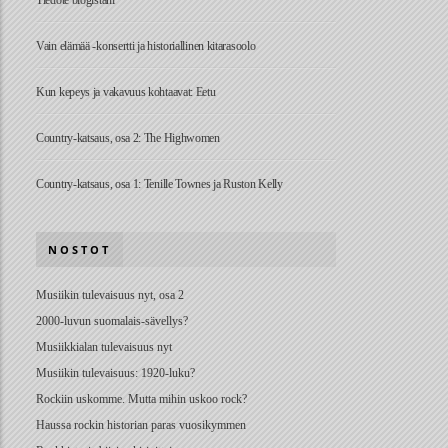
Tiedote blogistani
Vain elämää -konsertti ja historiallinen kitarasoolo
Kun kepeys ja vakavuus kohtaavat: Eetu
Country-katsaus, osa 2: The Highwomen
Country-katsaus, osa 1: Tenille Townes ja Ruston Kelly
NOSTOT
Musiikin tulevaisuus nyt, osa 2
2000-luvun suomalais-sävellys?
Musiikkialan tulevaisuus nyt
Musiikin tulevaisuus: 1920-luku?
Rockiin uskomme. Mutta mihin uskoo rock?
Haussa rockin historian paras vuosikymmen