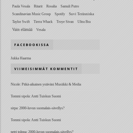
Paula Vesala
Ritarit
Rosalia
Samuli Putro
Scandinavian Music Group
Spotify
Suvi Teräsniska
Taylor Swift
Tierra Whack
Troye Sivan
Ultra Bra
Vain elämää
Vesala
FACEBOOKISSA
Jukka Haarma
VIIMEISIMMÄT KOMMENTIT
Nicole
:
Pitkä-aikainen ystäväni Musiikki & Media
Tommi sipola
:
Antti Tuiskun Suomi
sirpa
:
2000-luvun suomalais-sävellys?
Tommi sipola
:
Antti Tuiskun Suomi
petri tolppa
:
2000-luvun suomalais-sävellys?