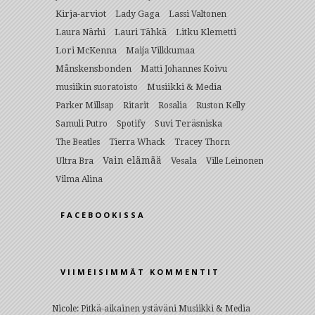
Kirja-arviot
Lady Gaga
Lassi Valtonen
Lauri Tähkä
Litku Klemetti
Laura Närhi
Lori McKenna
Maija Vilkkumaa
Månskensbonden
Matti Johannes Koivu
Musiikki & Media
musiikin suoratoisto
Parker Millsap
Ritarit
Rosalia
Ruston Kelly
Suvi Teräsniska
Samuli Putro
Spotify
The Beatles
Tierra Whack
Tracey Thorn
Vain elämää
Ultra Bra
Vesala
Ville Leinonen
Vilma Alina
FACEBOOKISSA
VIIMEISIMMÄT KOMMENTIT
Nicole
:
Pitkä-aikainen ystäväni Musiikki & Media