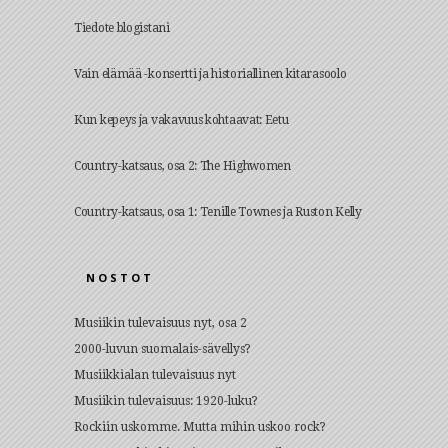
Tiedote blogistani
Vain elämää -konsertti ja historiallinen kitarasoolo
Kun kepeys ja vakavuus kohtaavat: Eetu
Country-katsaus, osa 2: The Highwomen
Country-katsaus, osa 1: Tenille Townes ja Ruston Kelly
NOSTOT
Musiikin tulevaisuus nyt, osa 2
2000-luvun suomalais-sävellys?
Musiikkialan tulevaisuus nyt
Musiikin tulevaisuus: 1920-luku?
Rockiin uskomme. Mutta mihin uskoo rock?