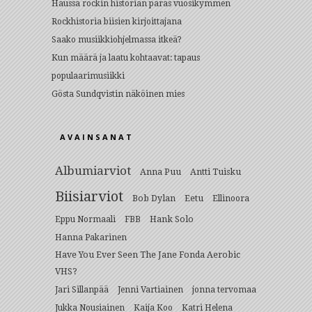
Haussa rockin historian paras vuosikymmen
Rockhistoria biisien kirjoittajana
Saako musiikkiohjelmassa itkeä?
Kun määrä ja laatu kohtaavat: tapaus
populaarimusiikki
Gösta Sundqvistin näköinen mies
AVAINSANAT
Albumiarviot
Anna Puu
Antti Tuisku
Biisiarviot
Bob Dylan
Eetu
Ellinoora
Hank Solo
Eppu Normaali
FBB
Hanna Pakarinen
Have You Ever Seen The Jane Fonda Aerobic
VHS?
Jari Sillanpää
Jenni Vartiainen
jonna tervomaa
Jukka Nousiainen
Kaija Koo
Katri Helena