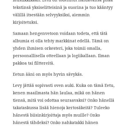
musiikkikaan. Eetu on todennut haluavansa pitää
tekstinsä yksiselitteisinä ja suorina ja tuo kääntyy
välillä itsestään selvyyksiksi, aiemmin
kirjoitetuksi.
Samaan hengenvetoon voidaan todeta, että tätä
albumia ei olla tehty markkinat edellä. Tämä on
yhden ihmisen orkesteri, joka toimii omalla,
persoonallisella otteellaan ja logiikallaan. Ilman
pakkoa tai filttereitä.
Eetun ääni on myös hyvin sävykäs.
Levy jättää sopivasti oven auki. Kuka on tämä Eetu,
kenen maailmasta hän laulaa, mikä on hänen
tiensä, mitä voi odottaa seuraavaksi? Onko hänellä
takataskussa lisää hienoja kertosäkeitä? Tuleeko
hänestä biisinkirjoittaja myös muille? Onko
hänestä tähdeksi? Onko nahkatakki hänen