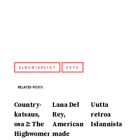
ALBUMIARVIOT
EETU
RELATED POSTS
Country-
Lana Del
Uutta
katsaus,
Rey,
retroa
osa 2: The
American
Islannista
Highwomen
made