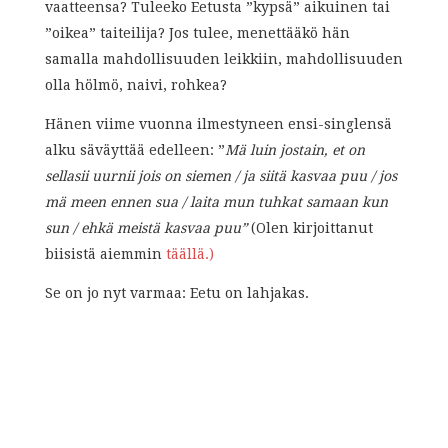
vaatteensa? Tuleeko Eetusta ”kypsä” aikuinen tai
”oikea” taiteilija? Jos tulee, menettääkö hän
samalla mahdollisuuden leikkiin, mahdollisuuden
olla hölmö, naivi, rohkea?
Hänen viime vuonna ilmestyneen ensi-singlensä
alku säväyttää edelleen: ”
Mä luin jostain, et on
sellasii uurnii jois on siemen / ja siitä kasvaa puu / jos
mä meen ennen sua / laita mun tuhkat samaan kun
sun / ehkä meistä kasvaa puu”
(Olen kirjoittanut
biisistä aiemmin
täällä.)
Se on jo nyt varmaa: Eetu on lahjakas.