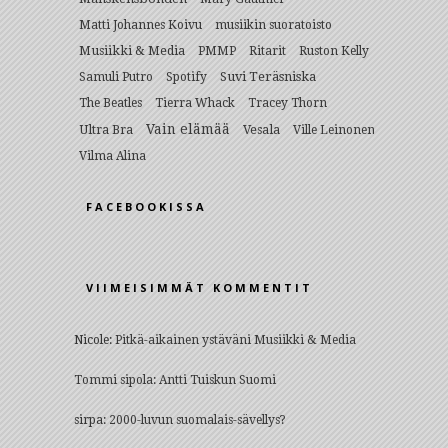
Matti Johannes Koivu
musiikin suoratoisto
Musiikki & Media
PMMP
Ritarit
Ruston Kelly
Suvi Teräsniska
Samuli Putro
Spotify
The Beatles
Tierra Whack
Tracey Thorn
Vain elämää
Ultra Bra
Vesala
Ville Leinonen
Vilma Alina
FACEBOOKISSA
VIIMEISIMMÄT KOMMENTIT
Nicole
:
Pitkä-aikainen ystäväni Musiikki & Media
Tommi sipola
:
Antti Tuiskun Suomi
sirpa
:
2000-luvun suomalais-sävellys?