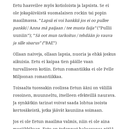
Eetu haaveilee myös kotioloista ja lapsista. Se ei
ole jokapäiväistä suomalaisen rockin tai popin
maailmassa. ”
Lapsii ei voi hankkii jos ei oo pullee
pankki
/ A
nna mä paijaan / tee musta faija”
(”Pullii
uuniin”); ”
Sä oot mun tarkoitus / tehdään jo vauva
ja sille sisarus” (
”BAE”)
Ollaan naiveja, ollaan lapsia, nuoria ja ehkä joskus
aikuisia. Eetu ei kaipaa tien päälle vaan
turvalliseen kotiin. Eetun romantiikka ei ole Pelle
Miljoonan romantiikkaa.
Toisaalta tuossakin roolissa Eetun ääni on välillä
rosoinen, muunneltu, itselleen efekteillä naurava.
Ja synkätkin tarinat voivat saada lohtua isoista
kertosäkeistä, jotka jäävät kauniina soimaan.
Jos ei ole Eetun maailma valmis, niin ei ole aina