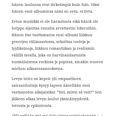
hänen laulunsa ovat tärkeämpiä kuin hän. Siksi
hänen ensi-albuminsa nimi on eetu, ei Eetu.
Eetun musiikki ei ole harmitonta eikä häntä ole
helppo sijoittaa ennalta arvattaviin lokeroihin.
Hänen itse tuottamansa ensi-albumi liikkuu
genrejen välimaastossa, sekoittaa rooleja ja
tyylikeinoja, liikkuu romantiikan ja realismin
välillä tavalla, joka on harvinaislaatuista
suomalaisessa rockissa ja popissa, ainakin nuoren
miehen aikaansaannoksena.
Levyn intro on kepeä: yli-empaattinen
sairaanhoitaja kysyy lapsen äänellään ensi
vastaanoton alkajaisiksi: ”Hei, miten sä voit?” Sen
jälkeen alkaa levyn laulut yksinäisyydestä,
toivosta ja epätoivosta.
”Mä pelkään että mä jään/ tänne pyörii yksinään /…/