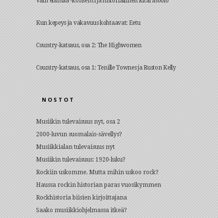
Vain elämää -konsertti ja historiallinen kitarasoolo
Kun kepeys ja vakavuus kohtaavat: Eetu
Country-katsaus, osa 2: The Highwomen
Country-katsaus, osa 1: Tenille Townes ja Ruston Kelly
NOSTOT
Musiikin tulevaisuus nyt, osa 2
2000-luvun suomalais-sävellys?
Musiikkialan tulevaisuus nyt
Musiikin tulevaisuus: 1920-luku?
Rockiin uskomme. Mutta mihin uskoo rock?
Haussa rockin historian paras vuosikymmen
Rockhistoria biisien kirjoittajana
Saako musiikkiohjelmassa itkeä?