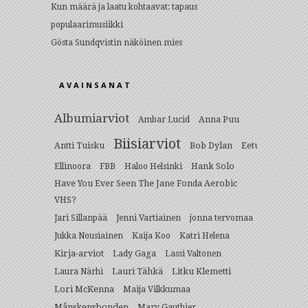
Kun määrä ja laatu kohtaavat: tapaus
populaarimusiikki
Gösta Sundqvistin näköinen mies
AVAINSANAT
Albumiarviot
Anna Puu
Ambar Lucid
Biisiarviot
Antti Tuisku
Bob Dylan
Eetu
Hank Solo
Ellinoora
FBB
Haloo Helsinki
Have You Ever Seen The Jane Fonda Aerobic
VHS?
Jari Sillanpää
Jenni Vartiainen
jonna tervomaa
Jukka Nousiainen
Kaija Koo
Katri Helena
Kirja-arviot
Lady Gaga
Lassi Valtonen
Lauri Tähkä
Litku Klemetti
Laura Närhi
Lori McKenna
Maija Vilkkumaa
Månskensbonden
Mary Gauthier