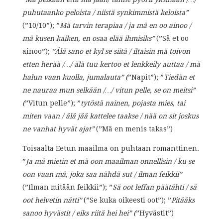
puhutaanko peloista / niistä synkimmistä keloista”
(”10/10”); ”
Mä tarvin terapiaa / ja mä en oo ainoo /
mä kusen kaiken, en osaa elää ihmisiks”
(”Sä et oo
ainoo”);
”Älä sano et kyl se siitä / iltaisin mä toivon
etten herää /…/ älä tuu kertoo et lenkkeily auttaa / mä
halun vaan kuolla, jumalauta” (
”Napit”); ”
Tiedän et
ne nauraa mun selkään /…/ vitun pelle, se on meitsi”
(
”Vitun pelle”); ”
tytöstä nainen, pojasta mies, tai
miten vaan / älä jää kattelee taakse / nää on sit joskus
ne vanhat hyvät ajat”
(”Mä en menis takas”)
Toisaalta Eetun maailma on puhtaan romanttinen.
”
Ja mä mietin et mä oon maailman onnellisin / ku se
oon vaan mä, joka saa nähdä sut / ilman feikkii”
(”Ilman mitään feikkii”); ”
Sä oot leffan päätähti / sä
oot helvetin nätti”
(”Se kuka oikeesti oot”); ”
Pitääks
sanoo hyvästit / eiks riitä hei hei” (
”Hyvästit”)