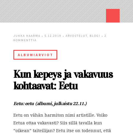
JUKKA HAARMA
• 5.12.2019 •
ARVOSTELUT
,
BLOGI
•
2
KOMMENTTIA
ALBUMIARVIOT
Kun kepeys ja vakavuus
kohtaavat: Eetu
Eetu: eetu (albumi, julkaistu 22.11.)
Eetu on vähän harmiton nimi artistille. Voiko
Eetua ottaa vakavasti? Siis sillä tavalla kun
”oikean” taiteilijan? Eetu itse on todennut, että