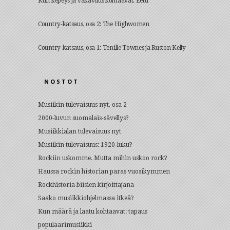
Kun kepeys ja vakavuus kohtaavat: Eetu
Country-katsaus, osa 2: The Highwomen
Country-katsaus, osa 1: Tenille Townes ja Ruston Kelly
NOSTOT
Musiikin tulevaisuus nyt, osa 2
2000-luvun suomalais-sävellys?
Musiikkialan tulevaisuus nyt
Musiikin tulevaisuus: 1920-luku?
Rockiin uskomme. Mutta mihin uskoo rock?
Haussa rockin historian paras vuosikymmen
Rockhistoria biisien kirjoittajana
Saako musiikkiohjelmassa itkeä?
Kun määrä ja laatu kohtaavat: tapaus
populaarimusiikki