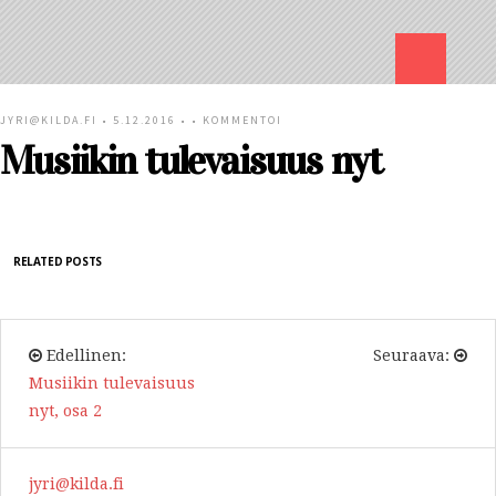
JYRI@KILDA.FI
• 5.12.2016 • •
KOMMENTOI
Musiikin tulevaisuus nyt
RELATED POSTS
Edellinen:
Seuraava:
Musiikin tulevaisuus
nyt, osa 2
jyri@kilda.fi