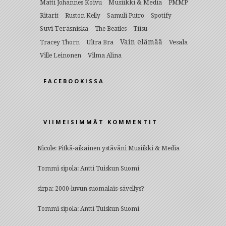
Musiikki & Media
Matti Johannes Koivu
PMMP
Ritarit
Ruston Kelly
Samuli Putro
Spotify
Suvi Teräsniska
The Beatles
Tiisu
Vain elämää
Ultra Bra
Vesala
Tracey Thorn
Ville Leinonen
Vilma Alina
FACEBOOKISSA
VIIMEISIMMÄT KOMMENTIT
Nicole
:
Pitkä-aikainen ystäväni Musiikki & Media
Tommi sipola
:
Antti Tuiskun Suomi
sirpa
:
2000-luvun suomalais-sävellys?
Tommi sipola
:
Antti Tuiskun Suomi