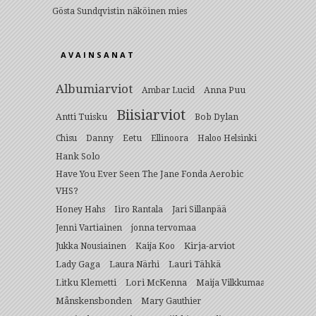
Gösta Sundqvistin näköinen mies
AVAINSANAT
Albumiarviot
Anna Puu
Ambar Lucid
Biisiarviot
Antti Tuisku
Bob Dylan
Eetu
Chisu
Danny
Ellinoora
Haloo Helsinki
Hank Solo
Have You Ever Seen The Jane Fonda Aerobic
VHS?
Honey Hahs
Iiro Rantala
Jari Sillanpää
Jenni Vartiainen
jonna tervomaa
Kirja-arviot
Jukka Nousiainen
Kaija Koo
Lady Gaga
Lauri Tähkä
Laura Närhi
Litku Klemetti
Lori McKenna
Maija Vilkkumaa
Månskensbonden
Mary Gauthier