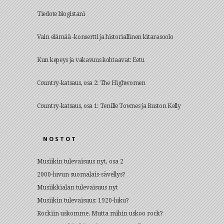
Tiedote blogistani
Vain elämää -konsertti ja historiallinen kitarasoolo
Kun kepeys ja vakavuus kohtaavat: Eetu
Country-katsaus, osa 2: The Highwomen
Country-katsaus, osa 1: Tenille Townes ja Ruston Kelly
NOSTOT
Musiikin tulevaisuus nyt, osa 2
2000-luvun suomalais-sävellys?
Musiikkialan tulevaisuus nyt
Musiikin tulevaisuus: 1920-luku?
Rockiin uskomme. Mutta mihin uskoo rock?