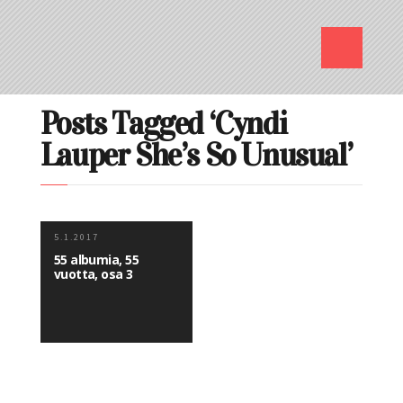
Posts Tagged ‘Cyndi
Lauper She’s So Unusual’
5.1.2017
55 albumia, 55
vuotta, osa 3