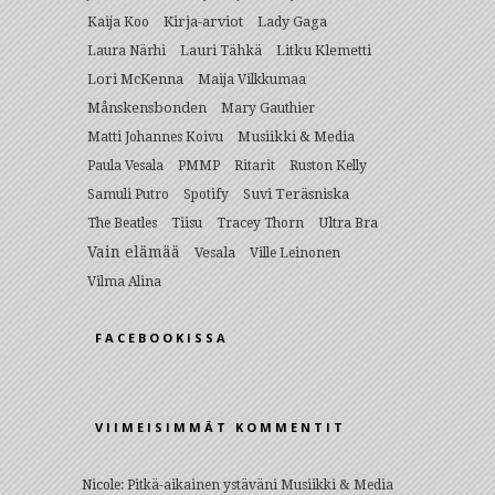
Kirja-arviot
Lady Gaga
Kaija Koo
Lauri Tähkä
Litku Klemetti
Laura Närhi
Lori McKenna
Maija Vilkkumaa
Månskensbonden
Mary Gauthier
Musiikki & Media
Matti Johannes Koivu
Paula Vesala
PMMP
Ritarit
Ruston Kelly
Suvi Teräsniska
Samuli Putro
Spotify
Ultra Bra
The Beatles
Tiisu
Tracey Thorn
Vain elämää
Vesala
Ville Leinonen
Vilma Alina
FACEBOOKISSA
VIIMEISIMMÄT KOMMENTIT
Nicole
:
Pitkä-aikainen ystäväni Musiikki & Media