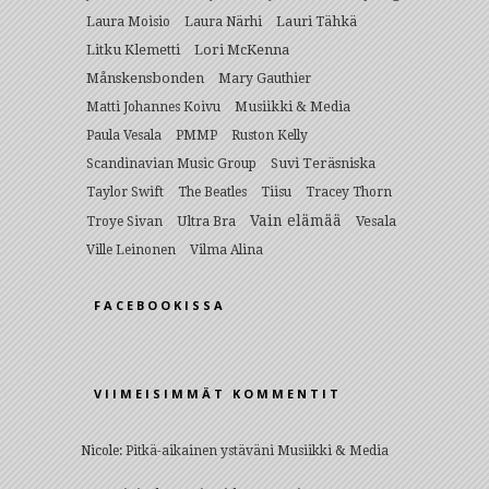
Lauri Tähkä
Laura Moisio
Laura Närhi
Litku Klemetti
Lori McKenna
Månskensbonden
Mary Gauthier
Musiikki & Media
Matti Johannes Koivu
Paula Vesala
PMMP
Ruston Kelly
Suvi Teräsniska
Scandinavian Music Group
Taylor Swift
The Beatles
Tiisu
Tracey Thorn
Vain elämää
Ultra Bra
Vesala
Troye Sivan
Ville Leinonen
Vilma Alina
FACEBOOKISSA
VIIMEISIMMÄT KOMMENTIT
Nicole
:
Pitkä-aikainen ystäväni Musiikki & Media