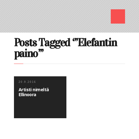
Posts Tagged ‘”Elefantin
paino”’
20.9.2016
Artisti nimeltä
Ellinoora