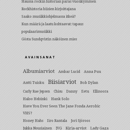
Haussa rockin historian paras vuosikymmen
Rockhistoria biisien kirjoittajana
Saako musiikkiohjelmassa itkeä?
Kun määrä ja laatu kohtaavat: tapaus
populaarimusiikki
Gösta Sundqvistin näköinen mies
AVAINSANAT
Albumiarviot
Anna Puu
Ambar Lucid
Biisiarviot
Antti Tuisku
Bob Dylan
Eetu
Carly Rae Jepsen
Chisu
Danny
Ellinoora
Hank Solo
Haloo Helsinki
Have You Ever Seen The Jane Fonda Aerobic
VHS?
Honey Hahs
Iiro Rantala
Jori Sjöroos
Kirja-arviot
Lady Gaga
Jukka Nousiainen
JVG