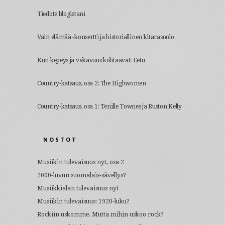
Tiedote blogistani
Vain elämää -konsertti ja historiallinen kitarasoolo
Kun kepeys ja vakavuus kohtaavat: Eetu
Country-katsaus, osa 2: The Highwomen
Country-katsaus, osa 1: Tenille Townes ja Ruston Kelly
NOSTOT
Musiikin tulevaisuus nyt, osa 2
2000-luvun suomalais-sävellys?
Musiikkialan tulevaisuus nyt
Musiikin tulevaisuus: 1920-luku?
Rockiin uskomme. Mutta mihin uskoo rock?