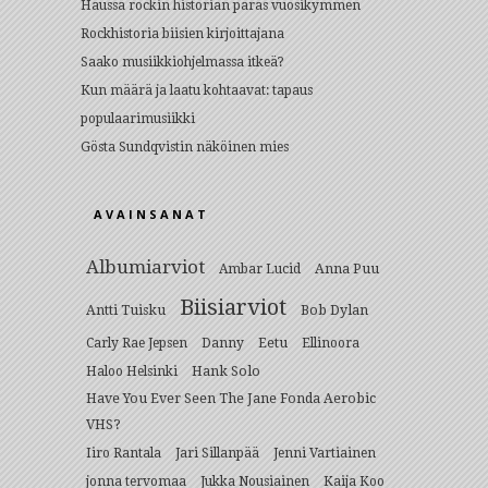
Haussa rockin historian paras vuosikymmen
Rockhistoria biisien kirjoittajana
Saako musiikkiohjelmassa itkeä?
Kun määrä ja laatu kohtaavat: tapaus
populaarimusiikki
Gösta Sundqvistin näköinen mies
AVAINSANAT
Albumiarviot
Anna Puu
Ambar Lucid
Biisiarviot
Antti Tuisku
Bob Dylan
Eetu
Carly Rae Jepsen
Danny
Ellinoora
Hank Solo
Haloo Helsinki
Have You Ever Seen The Jane Fonda Aerobic
VHS?
Iiro Rantala
Jari Sillanpää
Jenni Vartiainen
jonna tervomaa
Jukka Nousiainen
Kaija Koo