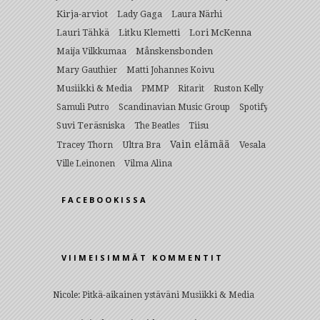
Kirja-arviot
Lady Gaga
Laura Närhi
Lauri Tähkä
Litku Klemetti
Lori McKenna
Månskensbonden
Maija Vilkkumaa
Mary Gauthier
Matti Johannes Koivu
Musiikki & Media
PMMP
Ritarit
Ruston Kelly
Samuli Putro
Scandinavian Music Group
Spotify
Suvi Teräsniska
The Beatles
Tiisu
Vain elämää
Ultra Bra
Vesala
Tracey Thorn
Ville Leinonen
Vilma Alina
FACEBOOKISSA
VIIMEISIMMÄT KOMMENTIT
Nicole
:
Pitkä-aikainen ystäväni Musiikki & Media