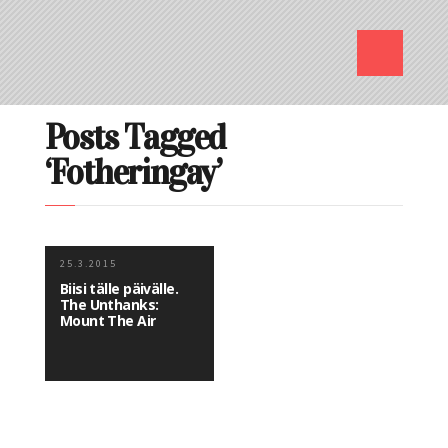
Posts Tagged
‘Fotheringay’
25.3.2015
Biisi tälle päivälle.
The Unthanks:
Mount The Air