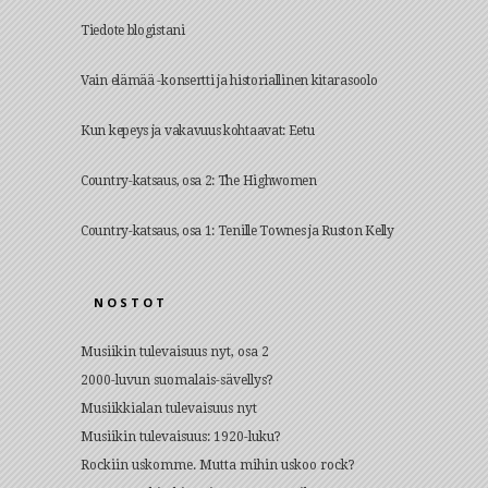
Tiedote blogistani
Vain elämää -konsertti ja historiallinen kitarasoolo
Kun kepeys ja vakavuus kohtaavat: Eetu
Country-katsaus, osa 2: The Highwomen
Country-katsaus, osa 1: Tenille Townes ja Ruston Kelly
NOSTOT
Musiikin tulevaisuus nyt, osa 2
2000-luvun suomalais-sävellys?
Musiikkialan tulevaisuus nyt
Musiikin tulevaisuus: 1920-luku?
Rockiin uskomme. Mutta mihin uskoo rock?