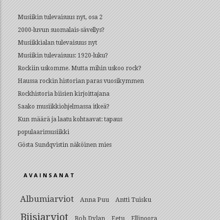
Musiikin tulevaisuus nyt, osa 2
2000-luvun suomalais-sävellys?
Musiikkialan tulevaisuus nyt
Musiikin tulevaisuus: 1920-luku?
Rockiin uskomme. Mutta mihin uskoo rock?
Haussa rockin historian paras vuosikymmen
Rockhistoria biisien kirjoittajana
Saako musiikkiohjelmassa itkeä?
Kun määrä ja laatu kohtaavat: tapaus
populaarimusiikki
Gösta Sundqvistin näköinen mies
AVAINSANAT
Albumiarviot
Anna Puu
Antti Tuisku
Biisiarviot
Bob Dylan
Eetu
Ellinoora