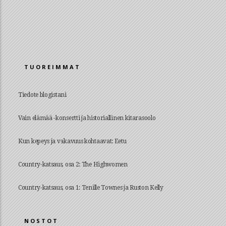
TUOREIMMAT
Tiedote blogistani
Vain elämää -konsertti ja historiallinen kitarasoolo
Kun kepeys ja vakavuus kohtaavat: Eetu
Country-katsaus, osa 2: The Highwomen
Country-katsaus, osa 1: Tenille Townes ja Ruston Kelly
NOSTOT