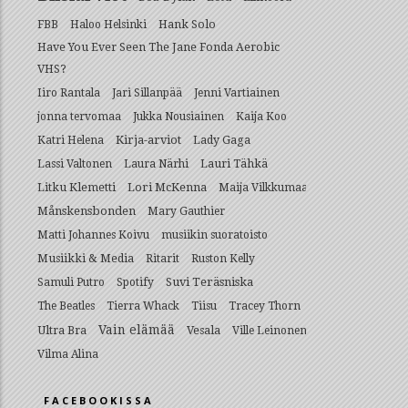
Hank Solo
FBB
Haloo Helsinki
Have You Ever Seen The Jane Fonda Aerobic
VHS?
Iiro Rantala
Jari Sillanpää
Jenni Vartiainen
jonna tervomaa
Jukka Nousiainen
Kaija Koo
Kirja-arviot
Lady Gaga
Katri Helena
Lauri Tähkä
Lassi Valtonen
Laura Närhi
Litku Klemetti
Lori McKenna
Maija Vilkkumaa
Månskensbonden
Mary Gauthier
Matti Johannes Koivu
musiikin suoratoisto
Musiikki & Media
Ritarit
Ruston Kelly
Suvi Teräsniska
Samuli Putro
Spotify
The Beatles
Tierra Whack
Tiisu
Tracey Thorn
Vain elämää
Ultra Bra
Vesala
Ville Leinonen
Vilma Alina
FACEBOOKISSA