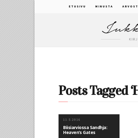
ETUSIVU
MINUSTA
ARVOST
Posts Tagged ‘
11.5.2016
Biisiarviossa Sandhja:
Heaven’s Gates