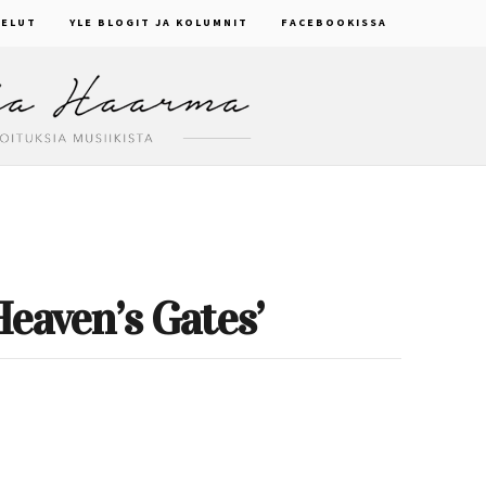
ELUT
YLE BLOGIT JA KOLUMNIT
FACEBOOKISSA
Heaven’s Gates’