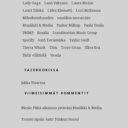
Lady Gaga
Lassi Valtonen
Laura Moisio
Lauri Tähkä
Litku Klemetti
Lori McKenna
Månskensbonden
musiikin suoratoisto
Musiikki & Media
Parker Millsap
Paula Vesala
PMMP
Rosalia
Scandinavian Music Group
Suvi Teräsniska
Spotify
Taylor Swift
Ultra Bra
Tierra Whack
Tiisu
Troye Sivan
Vain elämää
Vesala
FACEBOOKISSA
Jukka Haarma
VIIMEISIMMÄT KOMMENTIT
Nicole
:
Pitkä-aikainen ystäväni Musiikki & Media
Tommi sipola
:
Antti Tuiskun Suomi