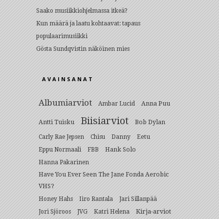
Saako musiikkiohjelmassa itkeä?
Kun määrä ja laatu kohtaavat: tapaus
populaarimusiikki
Gösta Sundqvistin näköinen mies
AVAINSANAT
Albumiarviot
Anna Puu
Ambar Lucid
Biisiarviot
Antti Tuisku
Bob Dylan
Eetu
Carly Rae Jepsen
Chisu
Danny
Hank Solo
Eppu Normaali
FBB
Hanna Pakarinen
Have You Ever Seen The Jane Fonda Aerobic
VHS?
Honey Hahs
Iiro Rantala
Jari Sillanpää
Kirja-arviot
Jori Sjöroos
JVG
Katri Helena