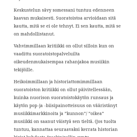
Keskustelun sävy somessani tuntuu edenneen
kaavan mukaisesti. Suoratoistoa arvioidaan sitä
kautta, mitä se ei ole tehnyt. Ei sen kautta, mitä se
on mahdollistanut.
Vahvimmillaan kritiikki on ollut silloin kun on
vaadittu suoratoistopalveluilta
oikeudenmukaisempaa rahanjakoa musiikin
tekijöille.
Heikoimmillaan ja historiattomimmillaan
suoratoiston kritiikki on ollut päivitellessään,
kuinka nuorison suoratoistokäytön runsaus ja
käytön pop-ja -biisipainotteisuus on vääristänyt
musiikkimarkkinoita ja ”kunnon”/ ”oikea”
musiikki on saanut väistyä sen tieltä. (Jos tuolta
tuntuu, kannattaa seuraavaksi kerrata historian