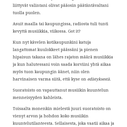
liittyvät valintani olivat pääosin päätäntävaltani
tuolla puolen.
Asuit maalla tai kaupungissa, radiosta tuli tunti
kevyttä musiikkia, viikossa. Got it?
Kun nyt kävelen kotikaupunkini katuja
langattomat kuulokkeet päässäni ja pienen
hipaisun takana on lähes rajaton määrä musiikkia
ja kun halutessani voin saada korviini yhtä aikaa
myös tuon kaupungin äänet, niin olen
harvinaisen varma siitä, että kyse on
edistyksestä
.
Suoratoisto on vapauttanut musiikin kuuntelun
menneisyyden kahleista.
Toisaalta monenkin mielestä juuri suoratoisto on
vienyt arvon ja hohdon koko musiikin
kuuntelutilanteesta. Sellaisesta, joka vaatii aikaa ja