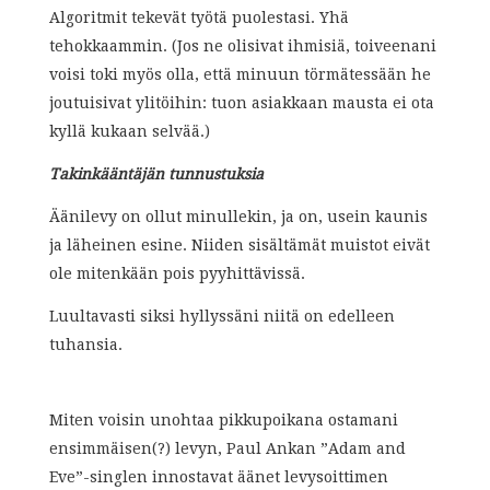
Algoritmit tekevät työtä puolestasi. Yhä
tehokkaammin. (Jos ne olisivat ihmisiä, toiveenani
voisi toki myös olla, että minuun törmätessään he
joutuisivat ylitöihin: tuon asiakkaan mausta ei ota
kyllä kukaan selvää.)
Takinkääntäjän tunnustuksia
Äänilevy on ollut minullekin, ja on, usein kaunis
ja läheinen esine. Niiden sisältämät muistot eivät
ole mitenkään pois pyyhittävissä.
Luultavasti siksi hyllyssäni niitä on edelleen
tuhansia.
Miten voisin unohtaa pikkupoikana ostamani
ensimmäisen(?) levyn, Paul Ankan ”Adam and
Eve”-singlen innostavat äänet levysoittimen