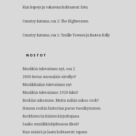
Kun kepeys ja vakavuus kohtaavat: Eetu
Country-katsaus, osa 2: The Highwomen
Country-katsaus, osa 1: Tenille Townes ja Ruston Kelly
NOSTOT
Musiikin tulevaisuus nyt, osa 2
2000-luvun suomalais-sävellys?
Musiikkialan tulevaisuus nyt
Musiikin tulevaisuus: 1920-luku?
Rockiin uskomme. Mutta mihin uskoo rock?
Haussa rockin historian paras vuosikymmen
Rockhistoria biisien kirjoittajana
Saako musiikkiohjelmassa itkeä?
Kun määrä ja laatu kohtaavat: tapaus