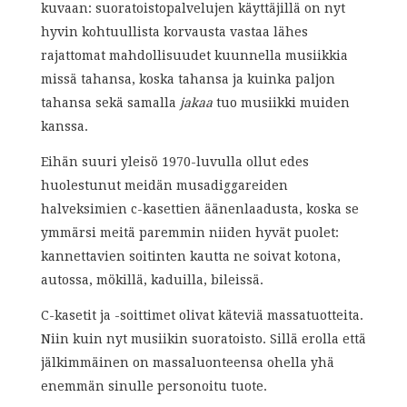
kuvaan: suoratoistopalvelujen käyttäjillä on nyt
hyvin kohtuullista korvausta vastaa lähes
rajattomat mahdollisuudet kuunnella musiikkia
missä tahansa, koska tahansa ja kuinka paljon
tahansa sekä samalla
jakaa
tuo musiikki muiden
kanssa.
Eihän suuri yleisö 1970-luvulla ollut edes
huolestunut meidän musadiggareiden
halveksimien c-kasettien äänenlaadusta, koska se
ymmärsi meitä paremmin niiden hyvät puolet:
kannettavien soitinten kautta ne soivat kotona,
autossa, mökillä, kaduilla, bileissä.
C-kasetit ja -soittimet olivat käteviä massatuotteita.
Niin kuin nyt musiikin suoratoisto. Sillä erolla että
jälkimmäinen on massaluonteensa ohella yhä
enemmän sinulle personoitu tuote.