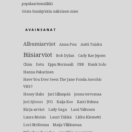
populaarimusiikki
Gösta Sundqvistin näköinen mies
AVAINSANAT
Albumiarviot
Anna Puu
Antti Tuisku
Biisiarviot
Bob Dylan
Carly Rae Jepsen
Eetu
Hank Solo
Chisu
Eppu Normaali
FBB
Hanna Pakarinen
Have You Ever Seen The Jane Fonda Aerobic
VHS?
Honey Hahs
Jari Sillanpää
jonna tervomaa
Jori Sjöroos
JVG
Kaija Koo
Katri Helena
Kirja-arviot
Lady Gaga
Lassi Valtonen
Lauri Tähkä
Litku Klemetti
Laura Moisio
Lori McKenna
Maija Vilkkumaa