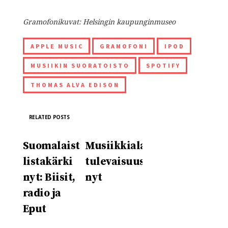
Gramofonikuvat: Helsingin kaupunginmuseo
APPLE MUSIC
GRAMOFONI
IPOD
MUSIIKIN SUORATOISTO
SPOTIFY
THOMAS ALVA EDISON
RELATED POSTS
Suomalaisten
Musiikkialan
listakärki
tulevaisuus
nyt: Biisit,
nyt
radio ja
Eput