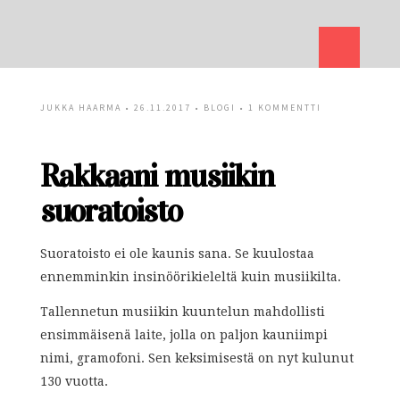
JUKKA HAARMA
• 26.11.2017 •
BLOGI
•
1 KOMMENTTI
Rakkaani musiikin
suoratoisto
Suoratoisto ei ole kaunis sana. Se kuulostaa
ennemminkin insinöörikieleltä kuin musiikilta.
Tallennetun musiikin kuuntelun mahdollisti
ensimmäisenä laite, jolla on paljon kauniimpi
nimi, gramofoni. Sen keksimisestä on nyt kulunut
130 vuotta.