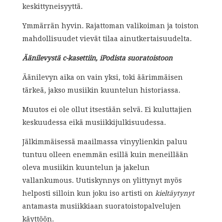
keskittyneisyyttä.
Ymmärrän hyvin. Rajattoman valikoiman ja toiston
mahdollisuudet vievät tilaa ainutkertaisuudelta.
Äänilevystä c-kasettiin, iPodista suoratoistoon
Äänilevyn aika on vain yksi, toki äärimmäisen
tärkeä, jakso musiikin kuuntelun historiassa.
Muutos ei ole ollut itsestään selvä. Ei kuluttajien
keskuudessa eikä musiikkijulkisuudessa.
Jälkimmäisessä maailmassa vinyylienkin paluu
tuntuu olleen enemmän esillä kuin meneillään
oleva musiikin kuuntelun ja jakelun
vallankumous. Uutiskynnys on ylittynyt myös
helposti silloin kun joku iso artisti on
kieltäytynyt
antamasta musiikkiaan suoratoistopalvelujen
käyttöön.