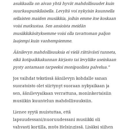
asukkaalla on aivan yhtä hyvät mahdollisuudet kuin
suurkaupunkilaisella. Levyltä voi nykyisin kuunnella
sellaisten maiden musiikkia, joihin emme itse koskaan
voisi matkustaa. Sen ansioista meidän
musiikkikäsityksemme voisi olla tavattoman paljon
laajempi kuin vanhempiemme.
Äänilevyn mahdollisuuksia ei vielä riittävästi tunneta,
eikä kotipaikkakunnan kirjasto tai levyliike useinkaan
pysty antamaan tarpeeksi monipuolista palvelua.”
Jos vaihdat tekstissä äänilevyn kohdalle sanan
suoratoisto olet siirtynyt suoraan nykyaikaan ja
sen, äänilevyaikaan verrattuna, moninkertaisiin
musiikin kuuntelun mahdollisuuksiin.
Lienee syytä muistuttaa, että
lapsuudessani/nuoruudessani musiikki oli
vahvasti kortilla, myös Helsingissä. Lisäksi siihen