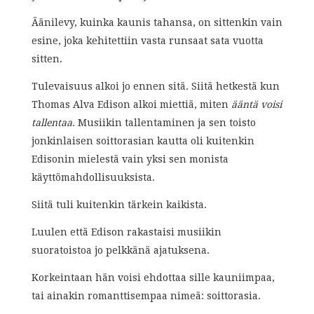
Äänilevy, kuinka kaunis tahansa, on sittenkin vain
esine, joka kehitettiin vasta runsaat sata vuotta
sitten.
Tulevaisuus alkoi jo ennen sitä. Siitä hetkestä kun
Thomas Alva Edison alkoi miettiä, miten
ääntä voisi
tallentaa
. Musiikin tallentaminen ja sen toisto
jonkinlaisen soittorasian kautta oli kuitenkin
Edisonin mielestä vain yksi sen monista
käyttömahdollisuuksista.
Siitä tuli kuitenkin tärkein kaikista.
Luulen että Edison rakastaisi musiikin
suoratoistoa jo pelkkänä ajatuksena.
Korkeintaan hän voisi ehdottaa sille kauniimpaa,
tai ainakin romanttisempaa nimeä: soittorasia.