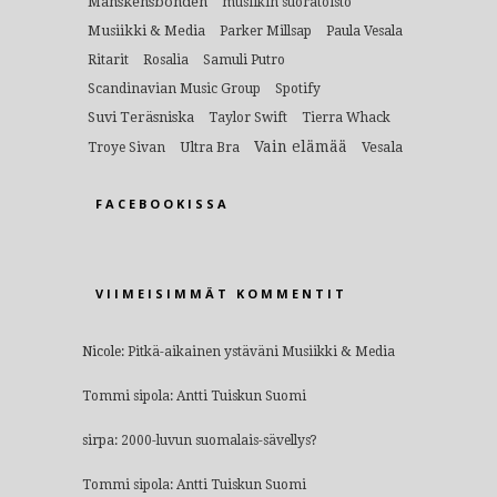
Månskensbonden
musiikin suoratoisto
Musiikki & Media
Parker Millsap
Paula Vesala
Ritarit
Rosalia
Samuli Putro
Scandinavian Music Group
Spotify
Suvi Teräsniska
Taylor Swift
Tierra Whack
Vain elämää
Ultra Bra
Vesala
Troye Sivan
FACEBOOKISSA
VIIMEISIMMÄT KOMMENTIT
Nicole
:
Pitkä-aikainen ystäväni Musiikki & Media
Tommi sipola
:
Antti Tuiskun Suomi
sirpa
:
2000-luvun suomalais-sävellys?
Tommi sipola
:
Antti Tuiskun Suomi