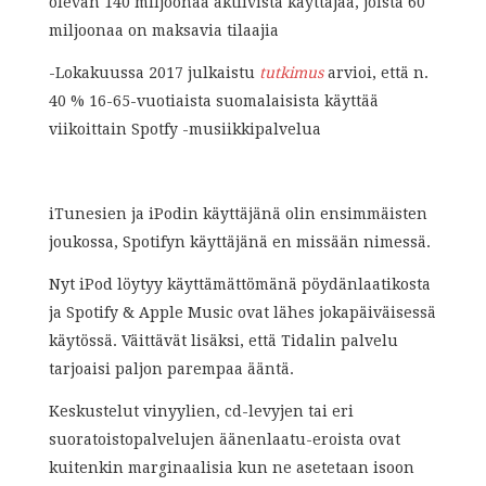
olevan 140 miljoonaa aktiivista käyttäjää, joista 60
miljoonaa on maksavia tilaajia
-Lokakuussa 2017 julkaistu
tutkimus
arvioi, että n.
40 % 16-65-vuotiaista suomalaisista käyttää
viikoittain Spotfy -musiikkipalvelua
iTunesien ja iPodin käyttäjänä olin ensimmäisten
joukossa, Spotifyn käyttäjänä en missään nimessä.
Nyt iPod löytyy käyttämättömänä pöydänlaatikosta
ja Spotify & Apple Music ovat lähes jokapäiväisessä
käytössä. Väittävät lisäksi, että Tidalin palvelu
tarjoaisi paljon parempaa ääntä.
Keskustelut vinyylien, cd-levyjen tai eri
suoratoistopalvelujen äänenlaatu-eroista ovat
kuitenkin marginaalisia kun ne asetetaan isoon