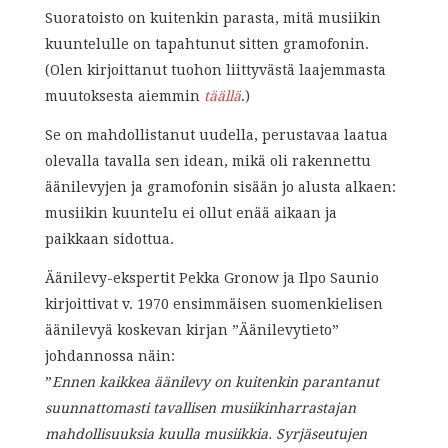
Suoratoisto on kuitenkin parasta, mitä musiikin
kuuntelulle on tapahtunut sitten gramofonin.
(Olen kirjoittanut tuohon liittyvästä laajemmasta
muutoksesta aiemmin
täällä
.)
Se on mahdollistanut uudella, perustavaa laatua
olevalla tavalla sen idean, mikä oli rakennettu
äänilevyjen ja gramofonin sisään jo alusta alkaen:
musiikin kuuntelu ei ollut enää aikaan ja
paikkaan sidottua.
Äänilevy-ekspertit Pekka Gronow ja Ilpo Saunio
kirjoittivat v. 1970 ensimmäisen suomenkielisen
äänilevyä koskevan kirjan ”Äänilevytieto”
johdannossa näin:
”
Ennen kaikkea äänilevy on kuitenkin parantanut
suunnattomasti tavallisen musiikinharrastajan
mahdollisuuksia kuulla musiikkia. Syrjäseutujen