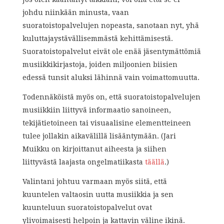
johdu niinkään minusta, vaan
suoratoistopalvelujen nopeasta, sanotaan nyt, yhä
kuluttajaystävällisemmästä kehittämisestä.
Suoratoistopalvelut eivät ole enää jäsentymättömiä
musiikkikirjastoja, joiden miljoonien biisien
edessä tunsit aluksi lähinnä vain voimattomuutta.
Todennäköistä myös on, että suoratoistopalvelujen
musiikkiin liittyvä informaatio sanoineen,
tekijätietoineen tai visuaalisine elementteineen
tulee jollakin aikavälillä lisääntymään. (Jari
Muikku on kirjoittanut aiheesta ja siihen
liittyvästä laajasta ongelmatiikasta
täällä
.)
Valintani johtuu varmaan myös siitä, että
kuuntelen valtaosin uutta musiikkia ja sen
kuunteluun suoratoistopalvelut ovat
ylivoimaisesti helpoin ja kattavin väline ikinä.