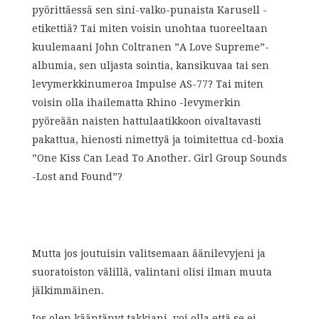
pyörittäessä sen sini-valko-punaista Karusell -
etikettiä? Tai miten voisin unohtaa tuoreeltaan
kuulemaani John Coltranen ”A Love Supreme”-
albumia, sen uljasta sointia, kansikuvaa tai sen
levymerkkinumeroa Impulse AS-77? Tai miten
voisin olla ihailematta Rhino -levymerkin
pyöreään naisten hattulaatikkoon oivaltavasti
pakattua, hienosti nimettyä ja toimitettua cd-boxia
”One Kiss Can Lead To Another. Girl Group Sounds
-Lost and Found”?
Mutta jos joutuisin valitsemaan äänilevyjeni ja
suoratoiston välillä, valintani olisi ilman muuta
jälkimmäinen.
Jos olen kääntänyt takkiani, voi olla että se ei