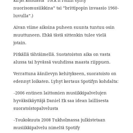
kirjat kohdasta ”rock’n’rollin synty
nuorisomusiikkina” tai ”brittipopin invaasio 1960-
luvulla”.)
Aivan viime aikoina puheen suunta tuntuu osin
muuttuneen. Ehkä tästä sittenkin tulee vielä
jotain.
Pitkällä tähtäimellä. Suotatoiston aika on vasta
alussa tai hyvässä vauhdissa maasta riippuen.
Verrattuna äänilevyn kehitykseen, suoratoisto on
edennyt loikaten. Lyhyt kertaus Spotifyn kohdalta:
-2006 entinen laittomien musiikkipalvelujen
hyväksikäyttäjä Daniel Ek saa idean laillisesta
suoratoistopalvelusta
-Toukokuuta 2008 Tukholmassa julkistetaan
musiikkipalvelu nimeltä Spotify