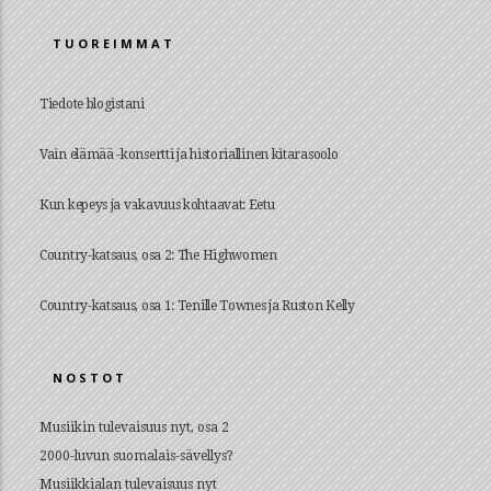
TUOREIMMAT
Tiedote blogistani
Vain elämää -konsertti ja historiallinen kitarasoolo
Kun kepeys ja vakavuus kohtaavat: Eetu
Country-katsaus, osa 2: The Highwomen
Country-katsaus, osa 1: Tenille Townes ja Ruston Kelly
NOSTOT
Musiikin tulevaisuus nyt, osa 2
2000-luvun suomalais-sävellys?
Musiikkialan tulevaisuus nyt