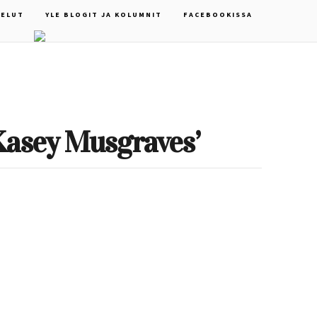
ELUT
YLE BLOGIT JA KOLUMNIT
FACEBOOKISSA
Kasey Musgraves’