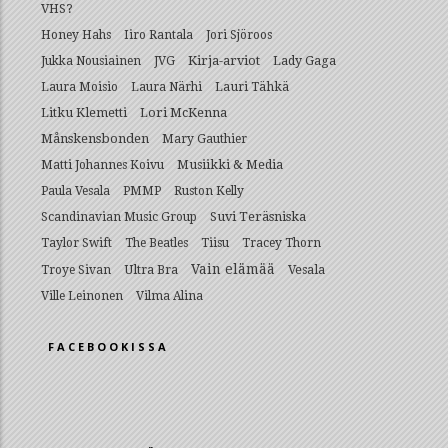
VHS?
Honey Hahs
Iiro Rantala
Jori Sjöroos
Kirja-arviot
Lady Gaga
Jukka Nousiainen
JVG
Lauri Tähkä
Laura Moisio
Laura Närhi
Litku Klemetti
Lori McKenna
Månskensbonden
Mary Gauthier
Musiikki & Media
Matti Johannes Koivu
Paula Vesala
PMMP
Ruston Kelly
Suvi Teräsniska
Scandinavian Music Group
Taylor Swift
The Beatles
Tiisu
Tracey Thorn
Vain elämää
Ultra Bra
Vesala
Troye Sivan
Ville Leinonen
Vilma Alina
FACEBOOKISSA