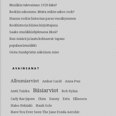
Musiikin tulevaisuus: 1920-luku?
Rockiin uskomme. Mutta mihin uskoo rock?
Haussa rockin historian paras vuosikymmen
Rockhistoria biisien kirjoittajana
Saako musiikkiohjelmassa itkeä?
Kun määrä ja laatu kohtaavat: tapaus
populaarimusiikki
Gösta Sundqvistin näköinen mies
AVAINSANAT
Albumiarviot
Anna Puu
Ambar Lucid
Biisiarviot
Antti Tuisku
Bob Dylan
Eetu
Carly Rae Jepsen
Chisu
Danny
Ellinoora
Hank Solo
Haloo Helsinki
Have You Ever Seen The Jane Fonda Aerobic