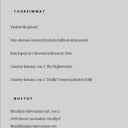
TUOREIMMAT
Tiedote blogistani
Vain elämää -konsertti ja historiallinen kitarasoolo
Kun kepeys ja vakavuus kohtaavat: Eetu
Country-katsaus, osa 2: The Highwomen
Country-katsaus, osa 1: Tenille Townes ja Ruston Kelly
NOSTOT
Musiikin tulevaisuus nyt, osa 2
2000-luvun suomalais-sävellys?
Musiikkialan tulevaisuus nyt