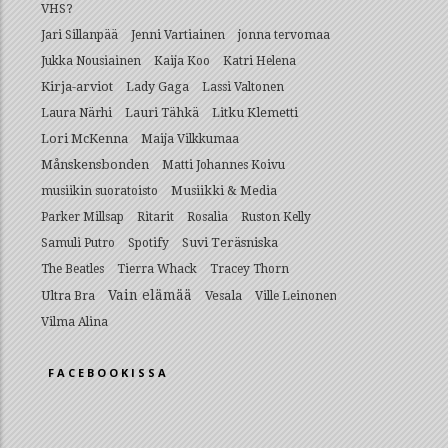
VHS?
Jari Sillanpää
Jenni Vartiainen
jonna tervomaa
Jukka Nousiainen
Kaija Koo
Katri Helena
Kirja-arviot
Lady Gaga
Lassi Valtonen
Lauri Tähkä
Litku Klemetti
Laura Närhi
Lori McKenna
Maija Vilkkumaa
Månskensbonden
Matti Johannes Koivu
Musiikki & Media
musiikin suoratoisto
Parker Millsap
Ritarit
Rosalia
Ruston Kelly
Suvi Teräsniska
Samuli Putro
Spotify
The Beatles
Tierra Whack
Tracey Thorn
Vain elämää
Ultra Bra
Vesala
Ville Leinonen
Vilma Alina
FACEBOOKISSA