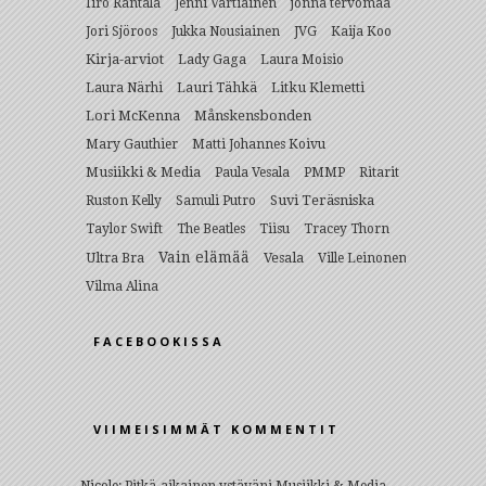
Iiro Rantala
Jenni Vartiainen
jonna tervomaa
Jori Sjöroos
Jukka Nousiainen
JVG
Kaija Koo
Kirja-arviot
Lady Gaga
Laura Moisio
Lauri Tähkä
Litku Klemetti
Laura Närhi
Lori McKenna
Månskensbonden
Mary Gauthier
Matti Johannes Koivu
Musiikki & Media
Paula Vesala
PMMP
Ritarit
Suvi Teräsniska
Ruston Kelly
Samuli Putro
Taylor Swift
The Beatles
Tiisu
Tracey Thorn
Vain elämää
Ultra Bra
Vesala
Ville Leinonen
Vilma Alina
FACEBOOKISSA
VIIMEISIMMÄT KOMMENTIT