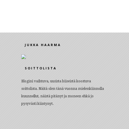
JUKKA HAARMA
SOITTOLISTA
Blogini vaihtuva, uusista biiseistä koostuva
soittolista. Näitä olen tänä vuonna mielenkiinnolla
kuunnellut, näistä pitänyt ja moneen ehkä jo
pysyvästi kiintynyt.