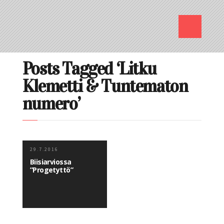
Posts Tagged ‘Litku
Klemetti & Tuntematon
numero’
29.7.2016
Biisiarviossa
”Progetyttö”