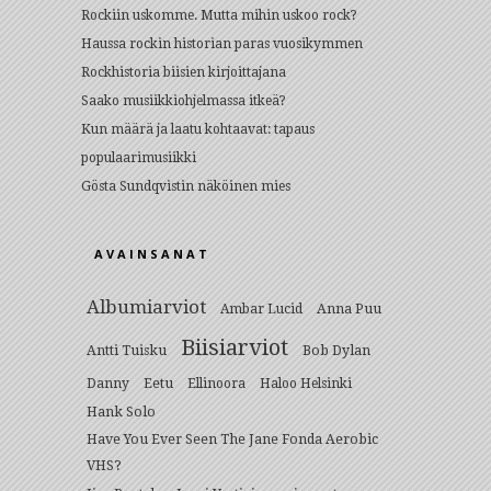
Rockiin uskomme. Mutta mihin uskoo rock?
Haussa rockin historian paras vuosikymmen
Rockhistoria biisien kirjoittajana
Saako musiikkiohjelmassa itkeä?
Kun määrä ja laatu kohtaavat: tapaus
populaarimusiikki
Gösta Sundqvistin näköinen mies
AVAINSANAT
Albumiarviot
Anna Puu
Ambar Lucid
Biisiarviot
Antti Tuisku
Bob Dylan
Eetu
Danny
Ellinoora
Haloo Helsinki
Hank Solo
Have You Ever Seen The Jane Fonda Aerobic
VHS?