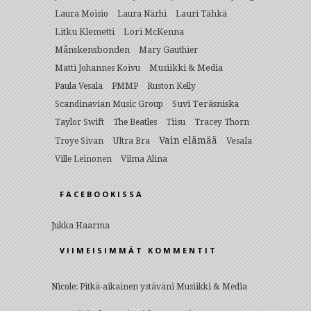
Lauri Tähkä
Laura Moisio
Laura Närhi
Litku Klemetti
Lori McKenna
Månskensbonden
Mary Gauthier
Musiikki & Media
Matti Johannes Koivu
Paula Vesala
PMMP
Ruston Kelly
Suvi Teräsniska
Scandinavian Music Group
Taylor Swift
The Beatles
Tiisu
Tracey Thorn
Vain elämää
Ultra Bra
Vesala
Troye Sivan
Ville Leinonen
Vilma Alina
FACEBOOKISSA
Jukka Haarma
VIIMEISIMMÄT KOMMENTIT
Nicole
:
Pitkä-aikainen ystäväni Musiikki & Media