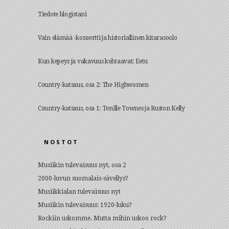
Tiedote blogistani
Vain elämää -konsertti ja historiallinen kitarasoolo
Kun kepeys ja vakavuus kohtaavat: Eetu
Country-katsaus, osa 2: The Highwomen
Country-katsaus, osa 1: Tenille Townes ja Ruston Kelly
NOSTOT
Musiikin tulevaisuus nyt, osa 2
2000-luvun suomalais-sävellys?
Musiikkialan tulevaisuus nyt
Musiikin tulevaisuus: 1920-luku?
Rockiin uskomme. Mutta mihin uskoo rock?