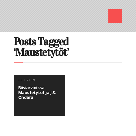
Posts Tagged
‘Maustetytöt’
11.2.2019
Biisiarvioissa
Maustetytöt ja J.S.
Ondara