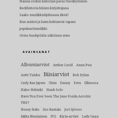
Haussa rockin historian paras vuosikymmen
Rockhistoria biisien kirjoittajana
Saako musiikkiohjelmassa itkeä?
Kun määrä ja laatu kohtaavat: tapaus
populaarimusiikki
Gösta Sundqvistin näköinen mies
AVAINSANAT
Albumiarviot
Anna Puu
Ambar Lucid
Biisiarviot
Antti Tuisku
Bob Dylan
Eetu
Carly Rae Jepsen
Chisu
Danny
Ellinoora
Hank Solo
Haloo Helsinki
Have You Ever Seen The Jane Fonda Aerobic
VHS?
Honey Hahs
Iiro Rantala
Jori Sjöroos
Kirja-arviot
Lady Gaga
Jukka Nousiainen
JVG