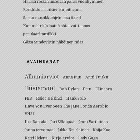
Haussa rockin historian paras vuosikymmen
Rockhistoria biisien kirjoittajana
Saako musiikkiohjelmassa itkeä?
Kun määrä ja laatu kohtaavat: tapaus
populaarimusiikki
Gösta Sundqvistin näköinen mies
AVAINSANAT
Albumiarviot
Anna Puu
Antti Tuisku
Biisiarviot
Bob Dylan
Eetu
Ellinoora
Hank Solo
FBB
Haloo Helsinki
Have You Ever Seen The Jane Fonda Aerobic
VHS?
Iiro Rantala
Jari Sillanpää
Jenni Vartiainen
jonna tervomaa
Jukka Nousiainen
Kaija Koo
Kirja-arviot
Lady Gaga
Katri Helena