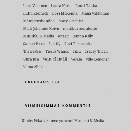
Lauri Tähkä
Lassi Valtonen
Laura Närhi
Litku Klemetti
Lori McKenna
Maija Vilkkumaa
Månskensbonden
Mary Gauthier
Matti Johannes Koivu
musiikin suoratoisto
Musiikki & Media
Ritarit
Ruston Kelly
Suvi Teräsniska
Samuli Putro
Spotify
The Beatles
Tierra Whack
Tiisu
Tracey Thorn
Vain elämää
Ultra Bra
Vesala
Ville Leinonen
Vilma Alina
FACEBOOKISSA
VIIMEISIMMÄT KOMMENTIT
Nicole
:
Pitkä-aikainen ystäväni Musiikki & Media