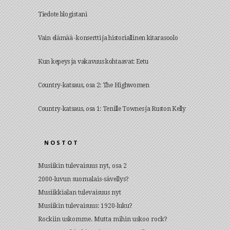
Tiedote blogistani
Vain elämää -konsertti ja historiallinen kitarasoolo
Kun kepeys ja vakavuus kohtaavat: Eetu
Country-katsaus, osa 2: The Highwomen
Country-katsaus, osa 1: Tenille Townes ja Ruston Kelly
NOSTOT
Musiikin tulevaisuus nyt, osa 2
2000-luvun suomalais-sävellys?
Musiikkialan tulevaisuus nyt
Musiikin tulevaisuus: 1920-luku?
Rockiin uskomme. Mutta mihin uskoo rock?