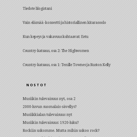
Tiedote blogistani
Vain elämää -konsertti ja historiallinen kitarasoolo
Kun kepeys ja vakavuus kohtaavat: Eetu
Country-katsaus, osa 2: The Highwomen
Country-katsaus, osa 1: Tenille Townes ja Ruston Kelly
NOSTOT
Musiikin tulevaisuus nyt, osa 2
2000-luvun suomalais-sävellys?
Musiikkialan tulevaisuus nyt
Musiikin tulevaisuus: 1920-luku?
Rockiin uskomme. Mutta mihin uskoo rock?