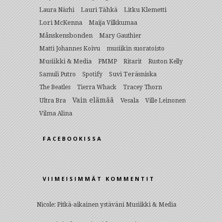
Lauri Tähkä
Litku Klemetti
Laura Närhi
Lori McKenna
Maija Vilkkumaa
Månskensbonden
Mary Gauthier
Matti Johannes Koivu
musiikin suoratoisto
Musiikki & Media
PMMP
Ritarit
Ruston Kelly
Suvi Teräsniska
Samuli Putro
Spotify
The Beatles
Tierra Whack
Tracey Thorn
Vain elämää
Ultra Bra
Vesala
Ville Leinonen
Vilma Alina
FACEBOOKISSA
VIIMEISIMMÄT KOMMENTIT
Nicole
:
Pitkä-aikainen ystäväni Musiikki & Media