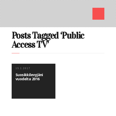
Posts Tagged ‘Public
Access TV’
15.1.2017
Suosikkilevyjäni
vuodelta 2016