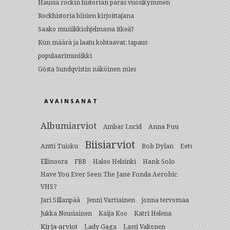
Haussa rockin historian paras vuosikymmen
Rockhistoria biisien kirjoittajana
Saako musiikkiohjelmassa itkeä?
Kun määrä ja laatu kohtaavat: tapaus
populaarimusiikki
Gösta Sundqvistin näköinen mies
AVAINSANAT
Albumiarviot
Anna Puu
Ambar Lucid
Biisiarviot
Antti Tuisku
Bob Dylan
Eetu
Hank Solo
Ellinoora
FBB
Haloo Helsinki
Have You Ever Seen The Jane Fonda Aerobic
VHS?
Jari Sillanpää
Jenni Vartiainen
jonna tervomaa
Jukka Nousiainen
Kaija Koo
Katri Helena
Kirja-arviot
Lady Gaga
Lassi Valtonen