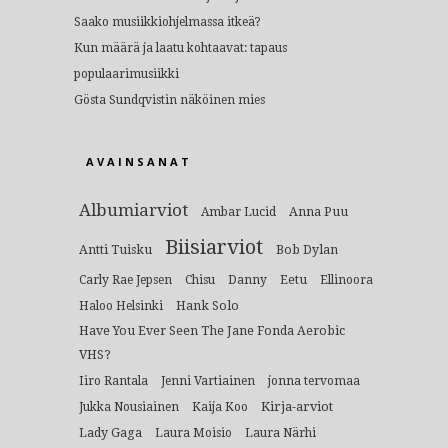
Saako musiikkiohjelmassa itkeä?
Kun määrä ja laatu kohtaavat: tapaus
populaarimusiikki
Gösta Sundqvistin näköinen mies
AVAINSANAT
Albumiarviot
Anna Puu
Ambar Lucid
Biisiarviot
Antti Tuisku
Bob Dylan
Eetu
Carly Rae Jepsen
Chisu
Danny
Ellinoora
Hank Solo
Haloo Helsinki
Have You Ever Seen The Jane Fonda Aerobic
VHS?
Iiro Rantala
Jenni Vartiainen
jonna tervomaa
Kirja-arviot
Jukka Nousiainen
Kaija Koo
Lady Gaga
Laura Moisio
Laura Närhi