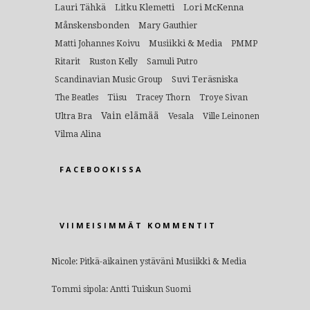
Lauri Tähkä
Litku Klemetti
Lori McKenna
Månskensbonden
Mary Gauthier
Musiikki & Media
Matti Johannes Koivu
PMMP
Ritarit
Ruston Kelly
Samuli Putro
Suvi Teräsniska
Scandinavian Music Group
The Beatles
Tiisu
Tracey Thorn
Troye Sivan
Vain elämää
Ultra Bra
Vesala
Ville Leinonen
Vilma Alina
FACEBOOKISSA
VIIMEISIMMÄT KOMMENTIT
Nicole
:
Pitkä-aikainen ystäväni Musiikki & Media
Tommi sipola
:
Antti Tuiskun Suomi