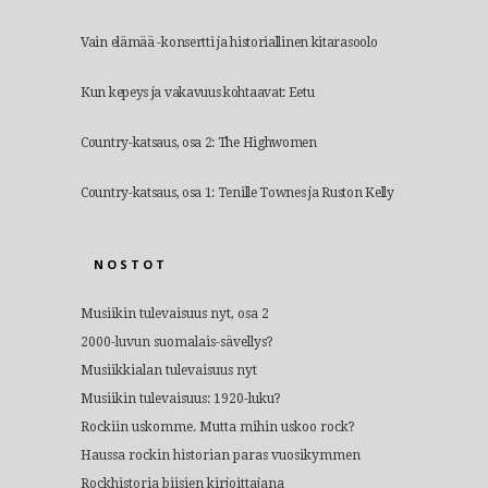
Vain elämää -konsertti ja historiallinen kitarasoolo
Kun kepeys ja vakavuus kohtaavat: Eetu
Country-katsaus, osa 2: The Highwomen
Country-katsaus, osa 1: Tenille Townes ja Ruston Kelly
NOSTOT
Musiikin tulevaisuus nyt, osa 2
2000-luvun suomalais-sävellys?
Musiikkialan tulevaisuus nyt
Musiikin tulevaisuus: 1920-luku?
Rockiin uskomme. Mutta mihin uskoo rock?
Haussa rockin historian paras vuosikymmen
Rockhistoria biisien kirjoittajana