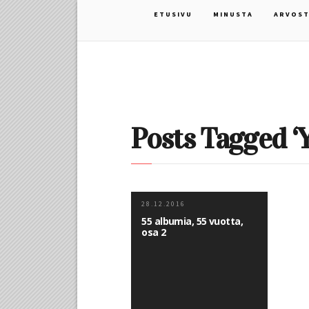
ETUSIVU
MINUSTA
ARVOST
Posts Tagged ‘
28.12.2016
55 albumia, 55 vuotta,
osa 2