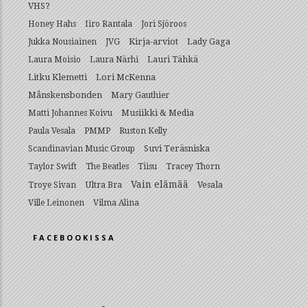
VHS?
Honey Hahs
Iiro Rantala
Jori Sjöroos
Kirja-arviot
Lady Gaga
Jukka Nousiainen
JVG
Lauri Tähkä
Laura Moisio
Laura Närhi
Litku Klemetti
Lori McKenna
Månskensbonden
Mary Gauthier
Musiikki & Media
Matti Johannes Koivu
Paula Vesala
PMMP
Ruston Kelly
Suvi Teräsniska
Scandinavian Music Group
Taylor Swift
The Beatles
Tiisu
Tracey Thorn
Vain elämää
Ultra Bra
Vesala
Troye Sivan
Ville Leinonen
Vilma Alina
FACEBOOKISSA