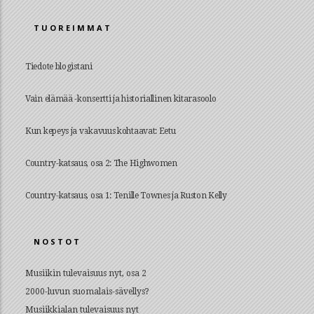
TUOREIMMAT
Tiedote blogistani
Vain elämää -konsertti ja historiallinen kitarasoolo
Kun kepeys ja vakavuus kohtaavat: Eetu
Country-katsaus, osa 2: The Highwomen
Country-katsaus, osa 1: Tenille Townes ja Ruston Kelly
NOSTOT
Musiikin tulevaisuus nyt, osa 2
2000-luvun suomalais-sävellys?
Musiikkialan tulevaisuus nyt