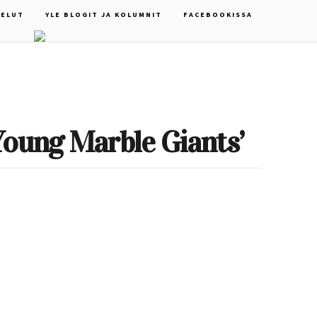
ELUT
YLE BLOGIT JA KOLUMNIT
FACEBOOKISSA
Young Marble Giants’