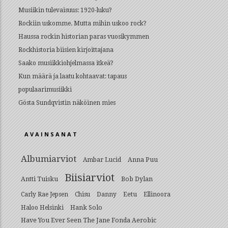
Musiikin tulevaisuus: 1920-luku?
Rockiin uskomme. Mutta mihin uskoo rock?
Haussa rockin historian paras vuosikymmen
Rockhistoria biisien kirjoittajana
Saako musiikkiohjelmassa itkeä?
Kun määrä ja laatu kohtaavat: tapaus
populaarimusiikki
Gösta Sundqvistin näköinen mies
AVAINSANAT
Albumiarviot
Anna Puu
Ambar Lucid
Biisiarviot
Antti Tuisku
Bob Dylan
Eetu
Carly Rae Jepsen
Chisu
Danny
Ellinoora
Hank Solo
Haloo Helsinki
Have You Ever Seen The Jane Fonda Aerobic