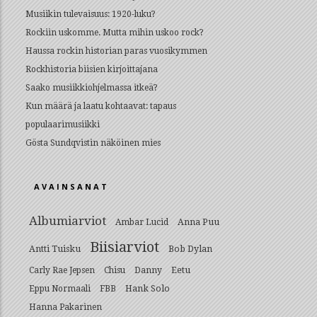
Musiikin tulevaisuus: 1920-luku?
Rockiin uskomme. Mutta mihin uskoo rock?
Haussa rockin historian paras vuosikymmen
Rockhistoria biisien kirjoittajana
Saako musiikkiohjelmassa itkeä?
Kun määrä ja laatu kohtaavat: tapaus
populaarimusiikki
Gösta Sundqvistin näköinen mies
AVAINSANAT
Albumiarviot
Anna Puu
Ambar Lucid
Biisiarviot
Antti Tuisku
Bob Dylan
Eetu
Carly Rae Jepsen
Chisu
Danny
Hank Solo
Eppu Normaali
FBB
Hanna Pakarinen