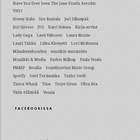
Have You Ever Seen The Jane Fonda Aerobic
VHS?
Honey Hahs
Iiro Rantala
Jari Sillanpää
Kirja-arviot
Jori Sjöroos
JVG
Katri Helena
Lady Gaga
Lassi Valtonen
Laura Moisio
Lauri Tähkä
Litku Klemetti
Lori McKenna
Månskensbonden
musiikin suoratoisto
Musiikki & Media
Parker Millsap
Paula Vesala
PMMP
Rosalia
Scandinavian Music Group
Suvi Teräsniska
Spotify
Taylor Swift
Ultra Bra
Tierra Whack
Tiisu
Troye Sivan
Vain elämää
Vesala
FACEBOOKISSA