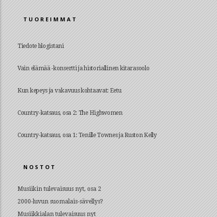
TUOREIMMAT
Tiedote blogistani
Vain elämää -konsertti ja historiallinen kitarasoolo
Kun kepeys ja vakavuus kohtaavat: Eetu
Country-katsaus, osa 2: The Highwomen
Country-katsaus, osa 1: Tenille Townes ja Ruston Kelly
NOSTOT
Musiikin tulevaisuus nyt, osa 2
2000-luvun suomalais-sävellys?
Musiikkialan tulevaisuus nyt