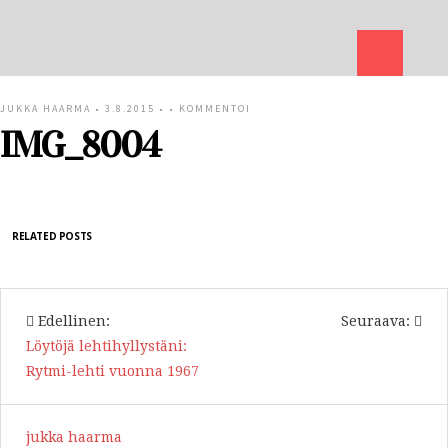
JUKKA HAARMA
• 3.8.2015 • •
KOMMENTOI
IMG_8004
RELATED POSTS
Edellinen:
Seuraava:
Löytöjä lehtihyllystäni:
Rytmi-lehti vuonna 1967
jukka haarma