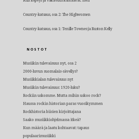
Kun kepeys ja vakavuus kohtaavat: Eetu
Country-katsaus, osa 2: The Highwomen
Country-katsaus, osa 1: Tenille Townes ja Ruston Kelly
NOSTOT
Musiikin tulevaisuus nyt, osa 2
2000-luvun suomalais-sävellys?
Musiikkialan tulevaisuus nyt
Musiikin tulevaisuus: 1920-luku?
Rockiin uskomme. Mutta mihin uskoo rock?
Haussa rockin historian paras vuosikymmen
Rockhistoria biisien kirjoittajana
Saako musiikkiohjelmassa itkeä?
Kun määrä ja laatu kohtaavat: tapaus
populaarimusiikki