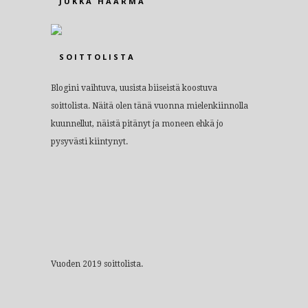
JUKKA HAARMA
SOITTOLISTA
Blogini vaihtuva, uusista biiseistä koostuva
soittolista. Näitä olen tänä vuonna mielenkiinnolla
kuunnellut, näistä pitänyt ja moneen ehkä jo
pysyvästi kiintynyt.
Vuoden 2019 soittolista.