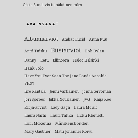
Gösta Sundqvistin näköinen mies
AVAINSANAT
Albumiarviot
Anna Puu
Ambar Lucid
Biisiarviot
Antti Tuisku
Bob Dylan
Eetu
Danny
Ellinoora
Haloo Helsinki
Hank Solo
Have You Ever Seen The Jane Fonda Aerobic
VHS?
Iiro Rantala
Jenni Vartiainen
jonna tervomaa
Jori Sjöroos
Jukka Nousiainen
JVG
Kaija Koo
Kirja-arviot
Lady Gaga
Laura Moisio
Lauri Tähkä
Litku Klemetti
Laura Närhi
Lori McKenna
Månskensbonden
Mary Gauthier
Matti Johannes Koivu