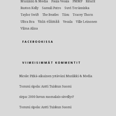
Musiikki & Media
Paula Vesala
PMMP
Ritarit
Suvi Teräsniska
Ruston Kelly
Samuli Putro
Taylor Swift
The Beatles
Tiisu
Tracey Thorn
Vain elämää
Ultra Bra
Vesala
Ville Leinonen
Vilma Alina
FACEBOOKISSA
VIIMEISIMMÄT KOMMENTIT
Nicole
:
Pitkä-aikainen ystäväni Musiikki & Media
Tommi sipola
:
Antti Tuiskun Suomi
sirpa
:
2000-luvun suomalais-sävellys?
Tommi sipola
:
Antti Tuiskun Suomi