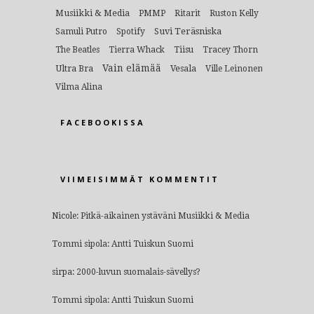
Musiikki & Media
PMMP
Ritarit
Ruston Kelly
Suvi Teräsniska
Samuli Putro
Spotify
The Beatles
Tierra Whack
Tiisu
Tracey Thorn
Vain elämää
Ultra Bra
Vesala
Ville Leinonen
Vilma Alina
FACEBOOKISSA
VIIMEISIMMÄT KOMMENTIT
Nicole
:
Pitkä-aikainen ystäväni Musiikki & Media
Tommi sipola
:
Antti Tuiskun Suomi
sirpa
:
2000-luvun suomalais-sävellys?
Tommi sipola
:
Antti Tuiskun Suomi