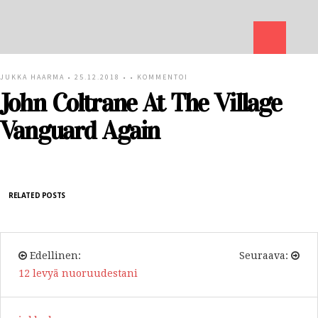
JUKKA HAARMA
• 25.12.2018 • •
KOMMENTOI
John Coltrane At The Village
Vanguard Again
RELATED POSTS
Edellinen:
Seuraava:
12 levyä nuoruudestani