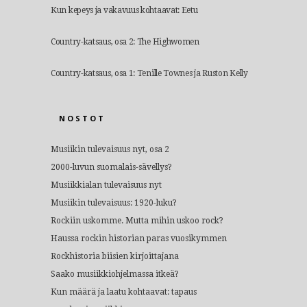
Kun kepeys ja vakavuus kohtaavat: Eetu
Country-katsaus, osa 2: The Highwomen
Country-katsaus, osa 1: Tenille Townes ja Ruston Kelly
NOSTOT
Musiikin tulevaisuus nyt, osa 2
2000-luvun suomalais-sävellys?
Musiikkialan tulevaisuus nyt
Musiikin tulevaisuus: 1920-luku?
Rockiin uskomme. Mutta mihin uskoo rock?
Haussa rockin historian paras vuosikymmen
Rockhistoria biisien kirjoittajana
Saako musiikkiohjelmassa itkeä?
Kun määrä ja laatu kohtaavat: tapaus