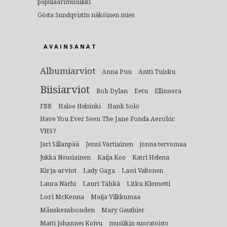
populaarimusiikki
Gösta Sundqvistin näköinen mies
AVAINSANAT
Albumiarviot
Anna Puu
Antti Tuisku
Biisiarviot
Bob Dylan
Eetu
Ellinoora
Hank Solo
FBB
Haloo Helsinki
Have You Ever Seen The Jane Fonda Aerobic
VHS?
Jari Sillanpää
Jenni Vartiainen
jonna tervomaa
Jukka Nousiainen
Kaija Koo
Katri Helena
Kirja-arviot
Lady Gaga
Lassi Valtonen
Lauri Tähkä
Litku Klemetti
Laura Närhi
Lori McKenna
Maija Vilkkumaa
Månskensbonden
Mary Gauthier
Matti Johannes Koivu
musiikin suoratoisto