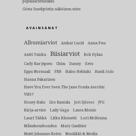
populaarimusiikki
Gösta Sundqvistin näköinen mies
AVAINSANAT
Albumiarviot
Anna Puu
Ambar Lucid
Biisiarviot
Antti Tuisku
Bob Dylan
Eetu
Carly Rae Jepsen
Chisu
Danny
Hank Solo
Eppu Normaali
FBB
Haloo Helsinki
Hanna Pakarinen
Have You Ever Seen The Jane Fonda Aerobic
VHS?
Honey Hahs
Iiro Rantala
Jori Sjöroos
JVG
Kirja-arviot
Lady Gaga
Laura Moisio
Lauri Tähkä
Litku Klemetti
Lori McKenna
Månskensbonden
Mary Gauthier
Musiikki & Media
Matti Johannes Koivu