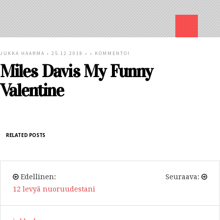
JUKKA HAARMA
• 25.12.2018 • •
KOMMENTOI
Miles Davis My Funny
Valentine
RELATED POSTS
Edellinen:
Seuraava:
12 levyä nuoruudestani