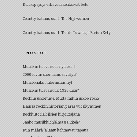
Kun kepeys ja vakavuus kohtaavat: Eetu
Country-katsaus, osa 2: The Highwomen
Country-katsaus, osa 1: Tenille Townes ja Ruston Kelly
NOSTOT
Musiikin tulevaisuus nyt, osa 2
2000-luvun suomalais-sävellys?
Musiikkialan tulevaisuus nyt
Musiikin tulevaisuus: 1920-luku?
Rockiin uskomme. Mutta mihin uskoo rock?
Haussa rockin historian paras vuosikymmen
Rockhistoria biisien kirjoittajana
Saako musiikkiohjelmassa itkeä?
Kun määrä ja laatu kohtaavat: tapaus