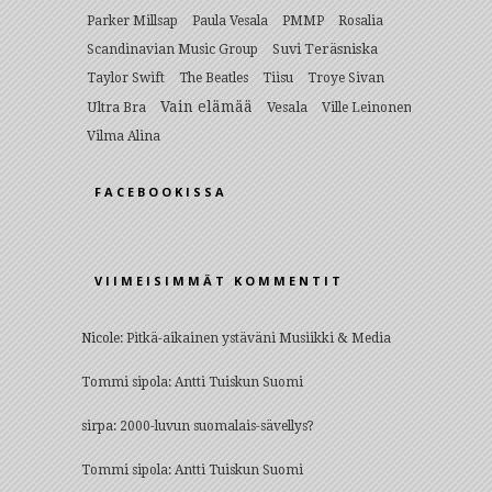
Parker Millsap
Paula Vesala
PMMP
Rosalia
Suvi Teräsniska
Scandinavian Music Group
Taylor Swift
The Beatles
Tiisu
Troye Sivan
Vain elämää
Ultra Bra
Vesala
Ville Leinonen
Vilma Alina
FACEBOOKISSA
VIIMEISIMMÄT KOMMENTIT
Nicole
:
Pitkä-aikainen ystäväni Musiikki & Media
Tommi sipola
:
Antti Tuiskun Suomi
sirpa
:
2000-luvun suomalais-sävellys?
Tommi sipola
:
Antti Tuiskun Suomi