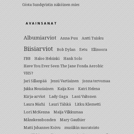
Gösta Sundqvistin näköinen mies
AVAINSANAT
Albumiarviot
Anna Puu
Antti Tuisku
Biisiarviot
Bob Dylan
Eetu
Ellinoora
Hank Solo
FBB
Haloo Helsinki
Have You Ever Seen The Jane Fonda Aerobic
VHS?
Jari Sillanpää
Jenni Vartiainen
jonna tervomaa
Jukka Nousiainen
Kaija Koo
Katri Helena
Kirja-arviot
Lady Gaga
Lassi Valtonen
Lauri Tähkä
Litku Klemetti
Laura Närhi
Lori McKenna
Maija Vilkkumaa
Månskensbonden
Mary Gauthier
Matti Johannes Koivu
musiikin suoratoisto