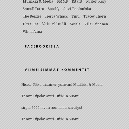
Musiikki & Media
PMMP
Ritarit
Ruston Kelly
Suvi Teräsniska
Samuli Putro
Spotify
The Beatles
Tierra Whack
Tiisu
Tracey Thorn
Vain elämää
Ultra Bra
Vesala
Ville Leinonen
Vilma Alina
FACEBOOKISSA
VIIMEISIMMÄT KOMMENTIT
Nicole
:
Pitkä-aikainen ystäväni Musiikki & Media
Tommi sipola
:
Antti Tuiskun Suomi
sirpa
:
2000-luvun suomalais-sävellys?
Tommi sipola
:
Antti Tuiskun Suomi