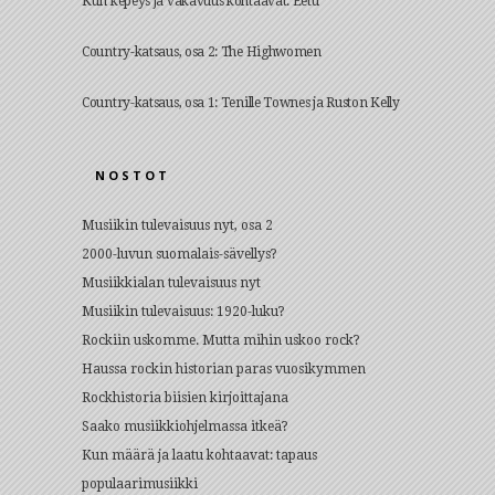
Kun kepeys ja vakavuus kohtaavat: Eetu
Country-katsaus, osa 2: The Highwomen
Country-katsaus, osa 1: Tenille Townes ja Ruston Kelly
NOSTOT
Musiikin tulevaisuus nyt, osa 2
2000-luvun suomalais-sävellys?
Musiikkialan tulevaisuus nyt
Musiikin tulevaisuus: 1920-luku?
Rockiin uskomme. Mutta mihin uskoo rock?
Haussa rockin historian paras vuosikymmen
Rockhistoria biisien kirjoittajana
Saako musiikkiohjelmassa itkeä?
Kun määrä ja laatu kohtaavat: tapaus
populaarimusiikki