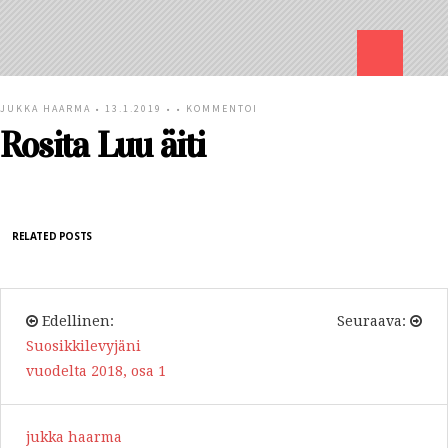
JUKKA HAARMA
• 13.1.2019 • •
KOMMENTOI
Rosita Luu äiti
RELATED POSTS
Edellinen:
Seuraava:
Suosikkilevyjäni
vuodelta 2018, osa 1
jukka haarma