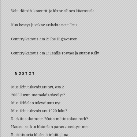
Vain elämää -konsertti ja historiallinen kitarasoolo
Kun kepeys ja vakavuus kohtaavat: Eetu
Country-katsaus, osa 2: The Highwomen
Country-katsaus, osa 1: Tenille Townes ja Ruston Kelly
NOSTOT
Musiikin tulevaisuus nyt, osa 2
2000-luvun suomalais-sävellys?
Musiikkialan tulevaisuus nyt
Musiikin tulevaisuus: 1920-luku?
Rockiin uskomme. Mutta mihin uskoo rock?
Haussa rockin historian paras vuosikymmen
Rockhistoria biisien kirjoittajana