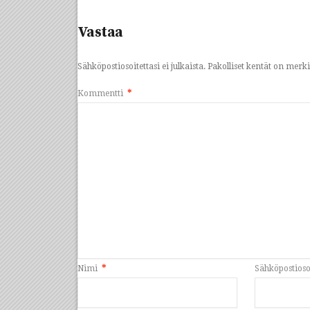
Vastaa
Sähköpostiosoitettasi ei julkaista.
Pakolliset kentät on merk
Kommentti
*
Nimi
*
Sähköpostioso