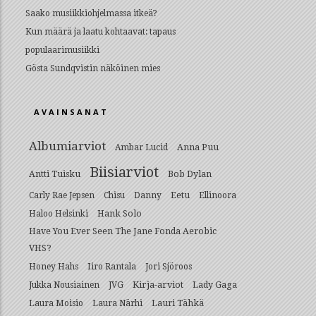
Saako musiikkiohjelmassa itkeä?
Kun määrä ja laatu kohtaavat: tapaus
populaarimusiikki
Gösta Sundqvistin näköinen mies
AVAINSANAT
Albumiarviot
Anna Puu
Ambar Lucid
Biisiarviot
Antti Tuisku
Bob Dylan
Eetu
Carly Rae Jepsen
Chisu
Danny
Ellinoora
Hank Solo
Haloo Helsinki
Have You Ever Seen The Jane Fonda Aerobic
VHS?
Honey Hahs
Iiro Rantala
Jori Sjöroos
Kirja-arviot
Lady Gaga
Jukka Nousiainen
JVG
Lauri Tähkä
Laura Moisio
Laura Närhi