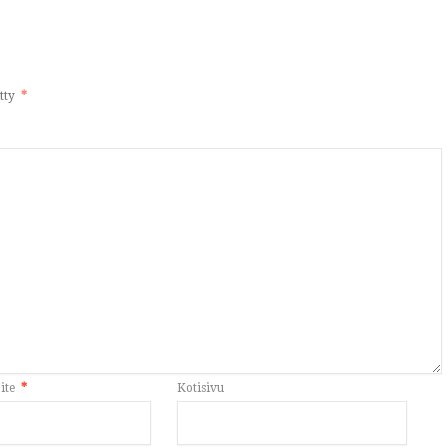
itty
*
ite
*
Kotisivu