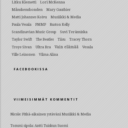
Litku Klemetti
Lori McKenna
Månskensbonden
Mary Gauthier
Musiikki & Media
Matti Johannes Koivu
Paula Vesala
PMMP
Ruston Kelly
Suvi Teräsniska
Scandinavian Music Group
Taylor Swift
The Beatles
Tiisu
Tracey Thorn
Vain elämää
Ultra Bra
Vesala
Troye Sivan
Ville Leinonen
Vilma Alina
FACEBOOKISSA
VIIMEISIMMÄT KOMMENTIT
Nicole
:
Pitkä-aikainen ystäväni Musiikki & Media
Tommi sipola
:
Antti Tuiskun Suomi