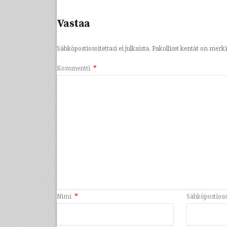
Vastaa
Sähköpostiosoitettasi ei julkaista.
Pakolliset kentät on merk
Kommentti
*
Nimi
*
Sähköpostioso