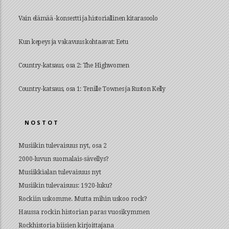
Vain elämää -konsertti ja historiallinen kitarasoolo
Kun kepeys ja vakavuus kohtaavat: Eetu
Country-katsaus, osa 2: The Highwomen
Country-katsaus, osa 1: Tenille Townes ja Ruston Kelly
NOSTOT
Musiikin tulevaisuus nyt, osa 2
2000-luvun suomalais-sävellys?
Musiikkialan tulevaisuus nyt
Musiikin tulevaisuus: 1920-luku?
Rockiin uskomme. Mutta mihin uskoo rock?
Haussa rockin historian paras vuosikymmen
Rockhistoria biisien kirjoittajana