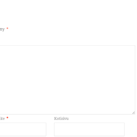
itty
*
ite
*
Kotisivu