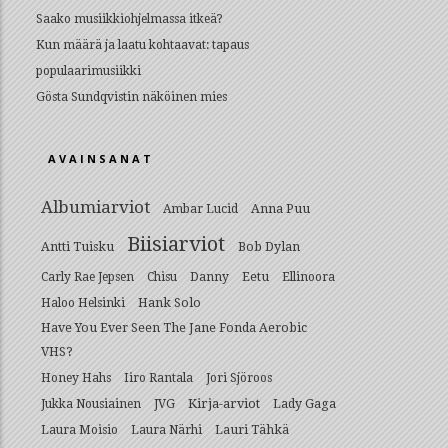
Saako musiikkiohjelmassa itkeä?
Kun määrä ja laatu kohtaavat: tapaus
populaarimusiikki
Gösta Sundqvistin näköinen mies
AVAINSANAT
Albumiarviot
Anna Puu
Ambar Lucid
Biisiarviot
Antti Tuisku
Bob Dylan
Eetu
Carly Rae Jepsen
Chisu
Danny
Ellinoora
Hank Solo
Haloo Helsinki
Have You Ever Seen The Jane Fonda Aerobic
VHS?
Honey Hahs
Iiro Rantala
Jori Sjöroos
Kirja-arviot
Lady Gaga
Jukka Nousiainen
JVG
Lauri Tähkä
Laura Moisio
Laura Närhi