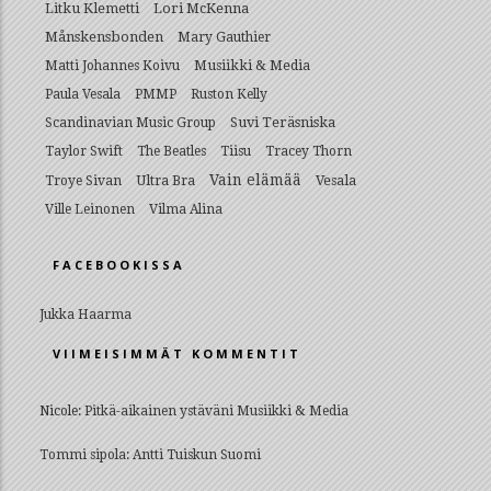
Litku Klemetti
Lori McKenna
Månskensbonden
Mary Gauthier
Musiikki & Media
Matti Johannes Koivu
Paula Vesala
PMMP
Ruston Kelly
Suvi Teräsniska
Scandinavian Music Group
Taylor Swift
The Beatles
Tiisu
Tracey Thorn
Vain elämää
Ultra Bra
Vesala
Troye Sivan
Ville Leinonen
Vilma Alina
FACEBOOKISSA
Jukka Haarma
VIIMEISIMMÄT KOMMENTIT
Nicole
:
Pitkä-aikainen ystäväni Musiikki & Media
Tommi sipola
:
Antti Tuiskun Suomi