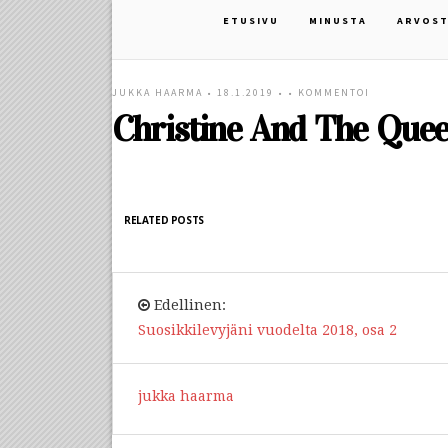
ETUSIVU
MINUSTA
ARVOST
JUKKA HAARMA
• 18.1.2019 • •
KOMMENTOI
Christine And The Que
RELATED POSTS
Edellinen:
Suosikkilevyjäni vuodelta 2018, osa 2
jukka haarma