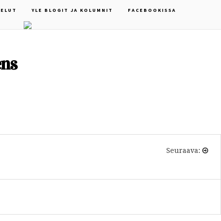
ELUT
YLE BLOGIT JA KOLUMNIT
FACEBOOKISSA
ens
Seuraava: