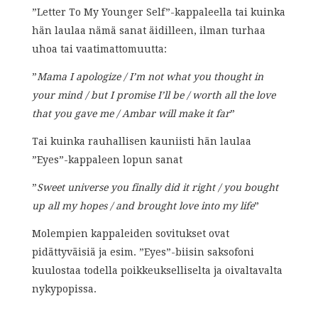
”Letter To My Younger Self”-kappaleella tai kuinka
hän laulaa nämä sanat äidilleen, ilman turhaa
uhoa tai vaatimattomuutta:
”
Mama I apologize / I’m not what you thought in
your mind / but I promise I’ll be / worth all the love
that you gave me / Ambar will make it far
”
Tai kuinka rauhallisen kauniisti hän laulaa
”Eyes”-kappaleen lopun sanat
”
Sweet universe you finally did it right / you bought
up all my hopes / and brought love into my life
”
Molempien kappaleiden sovitukset ovat
pidättyväisiä ja esim. ”Eyes”-biisin saksofoni
kuulostaa todella poikkeukselliselta ja oivaltavalta
nykypopissa.