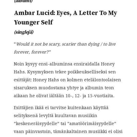
(albumi)
Ambar Lucid: Eyes, A Letter To My
Younger Self
(singlejä)
”
Would it not be scary, scarier than dying / to live
forever, forever?”
Noin kysyy ensi-albuminsa ensiraidalla Honey
Hahs. Kysymyksen tekee poikkeukselliseksi sen
esittäjät: Honey Hahs on kolmen etelälontoolaisen
sisaruksen muodostama yhtye ja albumin teon
aikaan he olivat iältään 10-, 12- ja 15-vuotiaita.
Esittäjien ikää ei tarvitse kuitenkaan käyttää
selityksenä levyltä kuultavan musiikin
”keskeneräisyydelle” tai ”amatöörimäisyydelle”
vaan päinvastoin, tämänkaltainen musiikki ei olisi