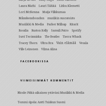
Lauri Tähkä
Litku Klemetti
Laura Närhi
Lori McKenna
Maija Vilkkumaa
Månskensbonden
musiikin suoratoisto
Musiikki & Media
Parker Millsap
Ritarit
Rosalia
Ruston Kelly
Samuli Putro
Spotify
Suvi Teräsniska
The Beatles
Tierra Whack
Vain elämää
Ultra Bra
Vesala
Tracey Thorn
Ville Leinonen
Vilma Alina
FACEBOOKISSA
VIIMEISIMMÄT KOMMENTIT
Nicole
:
Pitkä-aikainen ystäväni Musiikki & Media
Tommi sipola
:
Antti Tuiskun Suomi