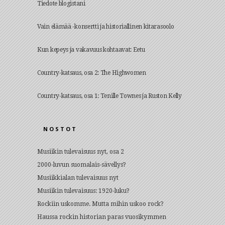
Tiedote blogistani
Vain elämää -konsertti ja historiallinen kitarasoolo
Kun kepeys ja vakavuus kohtaavat: Eetu
Country-katsaus, osa 2: The Highwomen
Country-katsaus, osa 1: Tenille Townes ja Ruston Kelly
NOSTOT
Musiikin tulevaisuus nyt, osa 2
2000-luvun suomalais-sävellys?
Musiikkialan tulevaisuus nyt
Musiikin tulevaisuus: 1920-luku?
Rockiin uskomme. Mutta mihin uskoo rock?
Haussa rockin historian paras vuosikymmen