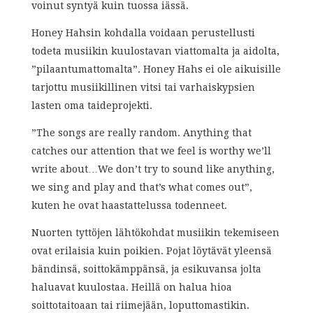
voinut syntyä kuin tuossa iässä.
Honey Hahsin kohdalla voidaan perustellusti
todeta musiikin kuulostavan viattomalta ja aidolta,
”pilaantumattomalta”. Honey Hahs ei ole aikuisille
tarjottu musiikillinen vitsi tai varhaiskypsien
lasten oma taideprojekti.
”The songs are really random. Anything that
catches our attention that we feel is worthy we’ll
write about…We don’t try to sound like anything,
we sing and play and that’s what comes out”,
kuten he ovat haastattelussa todenneet.
Nuorten tyttöjen lähtökohdat musiikin tekemiseen
ovat erilaisia kuin poikien. Pojat löytävät yleensä
bändinsä, soittokämppänsä, ja esikuvansa jolta
haluavat kuulostaa. Heillä on halua hioa
soittotaitoaan tai riimejään, loputtomastikin.