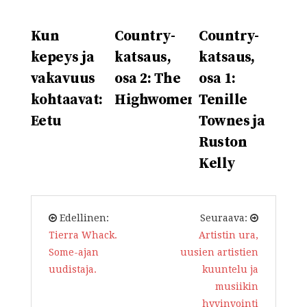
Kun
Country-
Country-
kepeys ja
katsaus,
katsaus,
vakavuus
osa 2: The
osa 1:
kohtaavat:
Highwomen
Tenille
Eetu
Townes ja
Ruston
Kelly
Edellinen:
Seuraava:
Tierra Whack.
Artistin ura,
Some-ajan
uusien artistien
uudistaja.
kuuntelu ja
musiikin
hyvinvointi