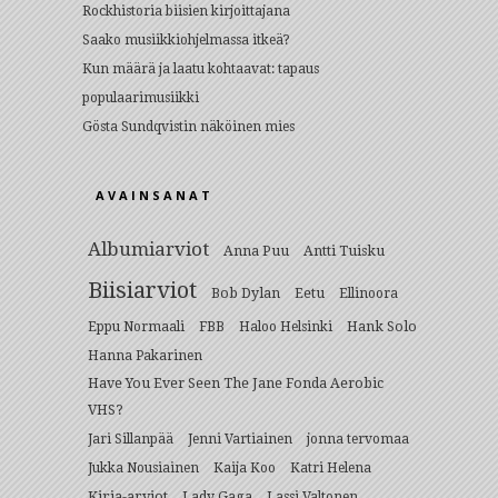
Rockhistoria biisien kirjoittajana
Saako musiikkiohjelmassa itkeä?
Kun määrä ja laatu kohtaavat: tapaus
populaarimusiikki
Gösta Sundqvistin näköinen mies
AVAINSANAT
Albumiarviot
Anna Puu
Antti Tuisku
Biisiarviot
Bob Dylan
Eetu
Ellinoora
Hank Solo
Eppu Normaali
FBB
Haloo Helsinki
Hanna Pakarinen
Have You Ever Seen The Jane Fonda Aerobic
VHS?
Jari Sillanpää
Jenni Vartiainen
jonna tervomaa
Jukka Nousiainen
Kaija Koo
Katri Helena
Kirja-arviot
Lady Gaga
Lassi Valtonen