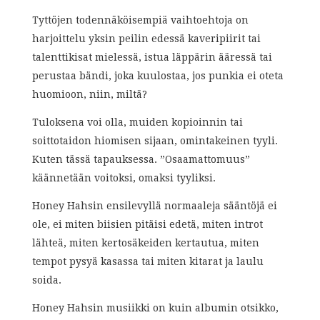
Tyttöjen todennäköisempiä vaihtoehtoja on
harjoittelu yksin peilin edessä kaveripiirit tai
talenttikisat mielessä, istua läppärin ääressä tai
perustaa bändi, joka kuulostaa, jos punkia ei oteta
huomioon, niin, miltä?
Tuloksena voi olla, muiden kopioinnin tai
soittotaidon hiomisen sijaan, omintakeinen tyyli.
Kuten tässä tapauksessa. ”Osaamattomuus”
käännetään voitoksi, omaksi tyyliksi.
Honey Hahsin ensilevyllä normaaleja sääntöjä ei
ole, ei miten biisien pitäisi edetä, miten introt
lähteä, miten kertosäkeiden kertautua, miten
tempot pysyä kasassa tai miten kitarat ja laulu
soida.
Honey Hahsin musiikki on kuin albumin otsikko,