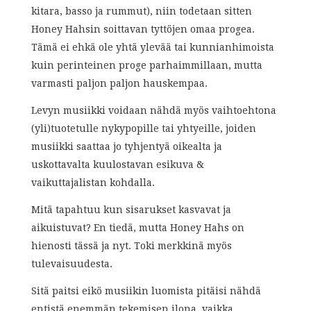
kitara, basso ja rummut), niin todetaan sitten
Honey Hahsin soittavan tyttöjen omaa progea.
Tämä ei ehkä ole yhtä ylevää tai kunnianhimoista
kuin perinteinen proge parhaimmillaan, mutta
varmasti paljon paljon hauskempaa.
Levyn musiikki voidaan nähdä myös vaihtoehtona
(yli)tuotetulle nykypopille tai yhtyeille, joiden
musiikki saattaa jo tyhjentyä oikealta ja
uskottavalta kuulostavan esikuva &
vaikuttajalistan kohdalla.
Mitä tapahtuu kun sisarukset kasvavat ja
aikuistuvat? En tiedä, mutta Honey Hahs on
hienosti tässä ja nyt. Toki merkkinä myös
tulevaisuudesta.
Sitä paitsi eikö musiikin luomista pitäisi nähdä
entistä enemmän tekemisen ilona, vaikka