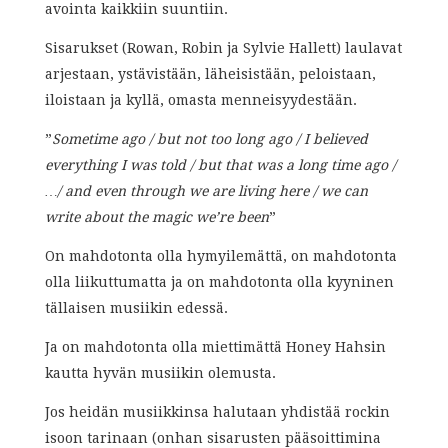
avointa kaikkiin suuntiin.
Sisarukset (Rowan, Robin ja Sylvie Hallett) laulavat
arjestaan, ystävistään, läheisistään, peloistaan,
iloistaan ja kyllä, omasta menneisyydestään.
”
Sometime ago / but not too long ago / I believed
everything I was told / but that was a long time ago /
…/ and even through we are living here / we can
write about the magic we’re been
”
On mahdotonta olla hymyilemättä, on mahdotonta
olla liikuttumatta ja on mahdotonta olla kyyninen
tällaisen musiikin edessä.
Ja on mahdotonta olla miettimättä Honey Hahsin
kautta hyvän musiikin olemusta.
Jos heidän musiikkinsa halutaan yhdistää rockin
isoon tarinaan (onhan sisarusten pääsoittimina