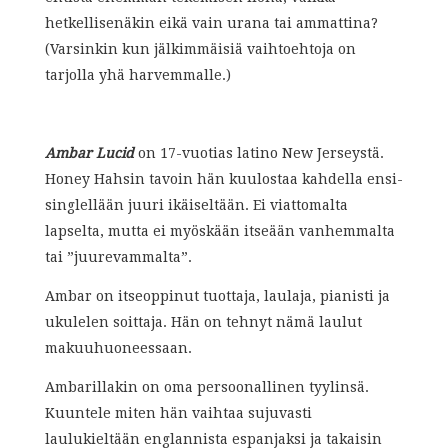
hetkellisenäkin eikä vain urana tai ammattina?
(Varsinkin kun jälkimmäisiä vaihtoehtoja on
tarjolla yhä harvemmalle.)
Ambar Lucid
on 17-vuotias latino New Jerseystä.
Honey Hahsin tavoin hän kuulostaa kahdella ensi-
singlellään juuri ikäiseltään. Ei viattomalta
lapselta, mutta ei myöskään itseään vanhemmalta
tai ”juurevammalta”.
Ambar on itseoppinut tuottaja, laulaja, pianisti ja
ukulelen soittaja. Hän on tehnyt nämä laulut
makuuhuoneessaan.
Ambarillakin on oma persoonallinen tyylinsä.
Kuuntele miten hän vaihtaa sujuvasti
laulukieltään englannista espanjaksi ja takaisin