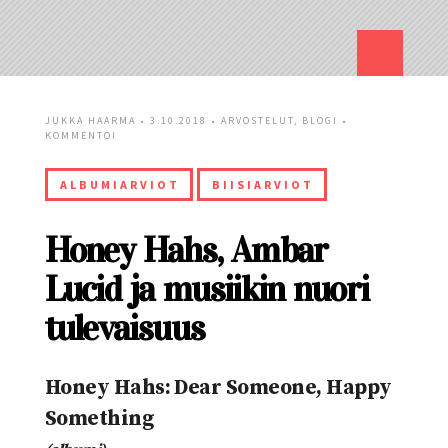
JUKKA HAARMA
• 3.10.2018 •
ARVOSTELUT
,
BLOGI
•
KOMMENTOI
ALBUMIARVIOT
BIISIARVIOT
Honey Hahs, Ambar
Lucid ja musiikin nuori
tulevaisuus
Honey Hahs: Dear Someone, Happy
Something