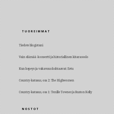
TUOREIMMAT
Tiedote blogistani
Vain elämää -konsertti ja historiallinen kitarasoolo
Kun kepeys ja vakavuus kohtaavat: Eetu
Country-katsaus, osa 2: The Highwomen
Country-katsaus, osa 1: Tenille Townes ja Ruston Kelly
NOSTOT