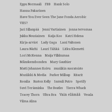
Hank Solo
Eppu Normaali
FBB
Hanna Pakarinen
Have You Ever Seen The Jane Fonda Aerobic
VHS?
Jari Sillanpää
Jenni Vartiainen
jonna tervomaa
Jukka Nousiainen
Kaija Koo
Katri Helena
Kirja-arviot
Lady Gaga
Lassi Valtonen
Lauri Tähkä
Litku Klemetti
Laura Närhi
Lori McKenna
Maija Vilkkumaa
Månskensbonden
Mary Gauthier
Matti Johannes Koivu
musiikin suoratoisto
Musiikki & Media
Parker Millsap
Ritarit
Rosalia
Ruston Kelly
Samuli Putro
Spotify
Suvi Teräsniska
The Beatles
Tierra Whack
Vain elämää
Ultra Bra
Vesala
Tracey Thorn
Vilma Alina