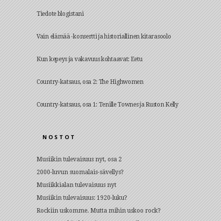
Tiedote blogistani
Vain elämää -konsertti ja historiallinen kitarasoolo
Kun kepeys ja vakavuus kohtaavat: Eetu
Country-katsaus, osa 2: The Highwomen
Country-katsaus, osa 1: Tenille Townes ja Ruston Kelly
NOSTOT
Musiikin tulevaisuus nyt, osa 2
2000-luvun suomalais-sävellys?
Musiikkialan tulevaisuus nyt
Musiikin tulevaisuus: 1920-luku?
Rockiin uskomme. Mutta mihin uskoo rock?