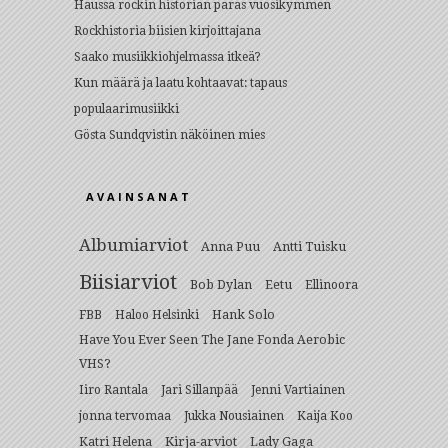
Haussa rockin historian paras vuosikymmen
Rockhistoria biisien kirjoittajana
Saako musiikkiohjelmassa itkeä?
Kun määrä ja laatu kohtaavat: tapaus
populaarimusiikki
Gösta Sundqvistin näköinen mies
AVAINSANAT
Albumiarviot
Anna Puu
Antti Tuisku
Biisiarviot
Bob Dylan
Eetu
Ellinoora
Hank Solo
FBB
Haloo Helsinki
Have You Ever Seen The Jane Fonda Aerobic
VHS?
Iiro Rantala
Jari Sillanpää
Jenni Vartiainen
jonna tervomaa
Jukka Nousiainen
Kaija Koo
Kirja-arviot
Lady Gaga
Katri Helena