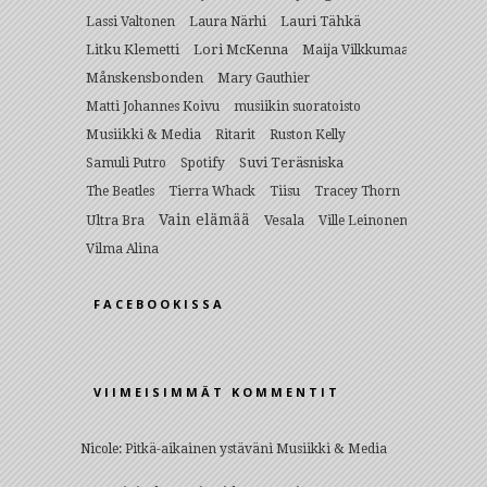
Lauri Tähkä
Lassi Valtonen
Laura Närhi
Litku Klemetti
Lori McKenna
Maija Vilkkumaa
Månskensbonden
Mary Gauthier
Matti Johannes Koivu
musiikin suoratoisto
Musiikki & Media
Ritarit
Ruston Kelly
Suvi Teräsniska
Samuli Putro
Spotify
The Beatles
Tierra Whack
Tiisu
Tracey Thorn
Vain elämää
Ultra Bra
Vesala
Ville Leinonen
Vilma Alina
FACEBOOKISSA
VIIMEISIMMÄT KOMMENTIT
Nicole
:
Pitkä-aikainen ystäväni Musiikki & Media