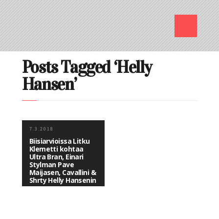
Posts Tagged ‘Helly
Hansen’
7.3.2018
Biisiarvioissa Litku
Klemetti kohtaa
Ultra Bran, Einari
Stylman Pave
Maijasen, Cavallini &
Shrty Helly Hansenin