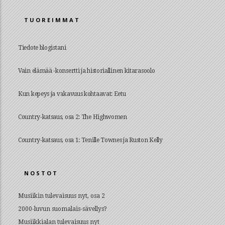
TUOREIMMAT
Tiedote blogistani
Vain elämää -konsertti ja historiallinen kitarasoolo
Kun kepeys ja vakavuus kohtaavat: Eetu
Country-katsaus, osa 2: The Highwomen
Country-katsaus, osa 1: Tenille Townes ja Ruston Kelly
NOSTOT
Musiikin tulevaisuus nyt, osa 2
2000-luvun suomalais-sävellys?
Musiikkialan tulevaisuus nyt