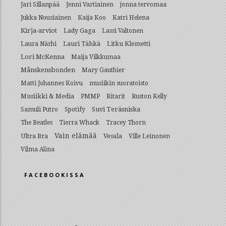
Jari Sillanpää
Jenni Vartiainen
jonna tervomaa
Jukka Nousiainen
Kaija Koo
Katri Helena
Kirja-arviot
Lady Gaga
Lassi Valtonen
Lauri Tähkä
Litku Klemetti
Laura Närhi
Lori McKenna
Maija Vilkkumaa
Månskensbonden
Mary Gauthier
Matti Johannes Koivu
musiikin suoratoisto
Musiikki & Media
PMMP
Ritarit
Ruston Kelly
Suvi Teräsniska
Samuli Putro
Spotify
The Beatles
Tierra Whack
Tracey Thorn
Vain elämää
Ultra Bra
Vesala
Ville Leinonen
Vilma Alina
FACEBOOKISSA