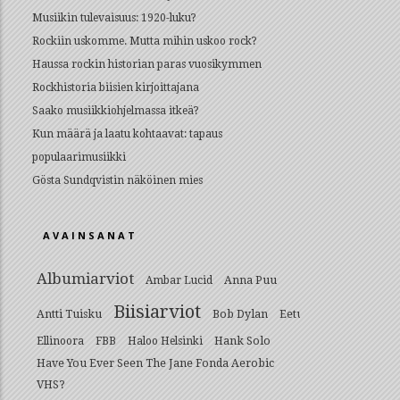
Musiikin tulevaisuus: 1920-luku?
Rockiin uskomme. Mutta mihin uskoo rock?
Haussa rockin historian paras vuosikymmen
Rockhistoria biisien kirjoittajana
Saako musiikkiohjelmassa itkeä?
Kun määrä ja laatu kohtaavat: tapaus
populaarimusiikki
Gösta Sundqvistin näköinen mies
AVAINSANAT
Albumiarviot
Anna Puu
Ambar Lucid
Biisiarviot
Antti Tuisku
Bob Dylan
Eetu
Hank Solo
Ellinoora
FBB
Haloo Helsinki
Have You Ever Seen The Jane Fonda Aerobic
VHS?