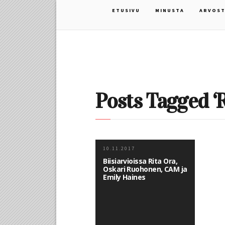
ETUSIVU
MINUSTA
ARVOST
Posts Tagged ‘R
10.11.2017
Biisiarvioissa Rita Ora,
Oskari Ruohonen, CAM ja
Emily Haines