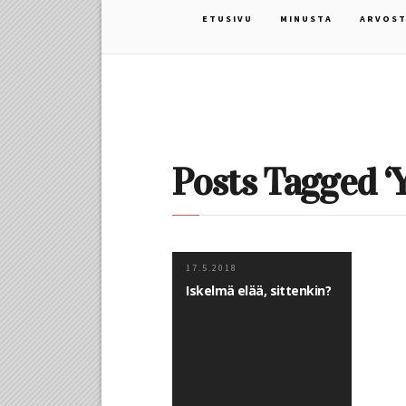
ETUSIVU
MINUSTA
ARVOST
Posts Tagged ‘Y
17.5.2018
Iskelmä elää, sittenkin?