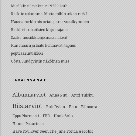
Musiikin tulevaisuus: 1920-luku?
Rockiin uskomme. Mutta mihin uskoo rock?
Haussa rockin historian paras vuosikymmen
Rockhistoria biisien kirjoittajana
Saako musiikkiohjelmassa itkeä?
Kun määrä ja laatu kohtaavat: tapaus
populaarimusiikki
Gösta Sundqvistin näköinen mies
AVAINSANAT
Albumiarviot
Anna Puu
Antti Tuisku
Biisiarviot
Bob Dylan
Eetu
Ellinoora
Hank Solo
Eppu Normaali
FBB
Hanna Pakarinen
Have You Ever Seen The Jane Fonda Aerobic