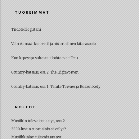
TUOREIMMAT
Tiedote blogistani
Vain elämää -konsertti ja historiallinen kitarasoolo
Kun kepeys ja vakavuus kohtaavat: Eetu
Country-katsaus, osa 2: The Highwomen
Country-katsaus, osa 1: Tenille Townes ja Ruston Kelly
NOSTOT
Musiikin tulevaisuus nyt, osa 2
2000-luvun suomalais-sävellys?
Musiikkialan tulevaisuus nyt