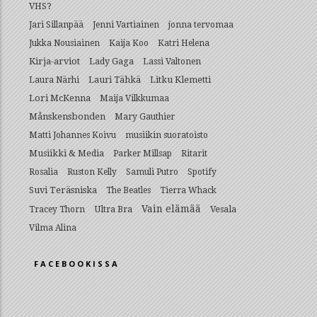
VHS?
Jari Sillanpää
Jenni Vartiainen
jonna tervomaa
Jukka Nousiainen
Kaija Koo
Katri Helena
Kirja-arviot
Lady Gaga
Lassi Valtonen
Lauri Tähkä
Litku Klemetti
Laura Närhi
Lori McKenna
Maija Vilkkumaa
Månskensbonden
Mary Gauthier
Matti Johannes Koivu
musiikin suoratoisto
Musiikki & Media
Parker Millsap
Ritarit
Rosalia
Ruston Kelly
Samuli Putro
Spotify
Suvi Teräsniska
The Beatles
Tierra Whack
Vain elämää
Ultra Bra
Vesala
Tracey Thorn
Vilma Alina
FACEBOOKISSA