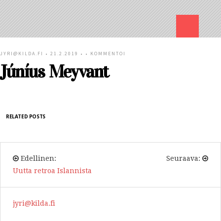
JYRI@KILDA.FI
• 21.2.2019 • •
KOMMENTOI
Júníus Meyvant
RELATED POSTS
Edellinen:
Seuraava:
Uutta retroa Islannista
jyri@kilda.fi