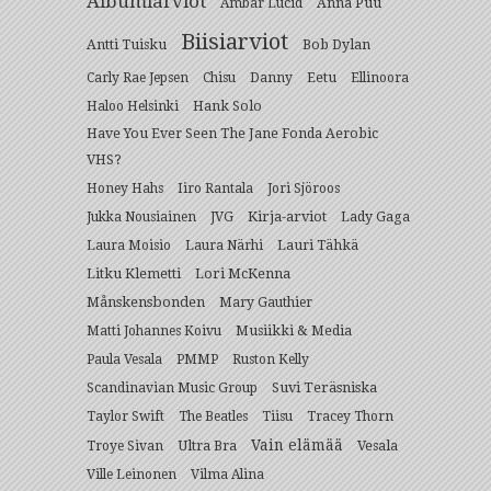
Albumiarviot
Anna Puu
Ambar Lucid
Biisiarviot
Antti Tuisku
Bob Dylan
Eetu
Carly Rae Jepsen
Chisu
Danny
Ellinoora
Hank Solo
Haloo Helsinki
Have You Ever Seen The Jane Fonda Aerobic
VHS?
Honey Hahs
Iiro Rantala
Jori Sjöroos
Kirja-arviot
Lady Gaga
Jukka Nousiainen
JVG
Lauri Tähkä
Laura Moisio
Laura Närhi
Litku Klemetti
Lori McKenna
Månskensbonden
Mary Gauthier
Musiikki & Media
Matti Johannes Koivu
Paula Vesala
PMMP
Ruston Kelly
Suvi Teräsniska
Scandinavian Music Group
Taylor Swift
The Beatles
Tiisu
Tracey Thorn
Vain elämää
Ultra Bra
Vesala
Troye Sivan
Ville Leinonen
Vilma Alina