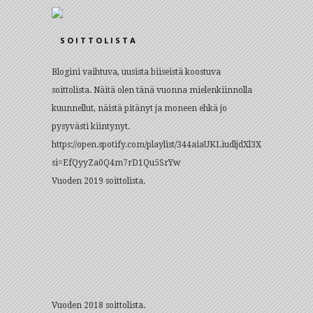
SOITTOLISTA
Blogini vaihtuva, uusista biiseistä koostuva
soittolista. Näitä olen tänä vuonna mielenkiinnolla
kuunnellut, näistä pitänyt ja moneen ehkä jo
pysyvästi kiintynyt.
https://open.spotify.com/playlist/344aiaUKLiudljdXl3X021?
si=EfQyyZa0Q4m7rD1Qu5SrYw
Vuoden 2019 soittolista.
Vuoden 2018 soittolista.