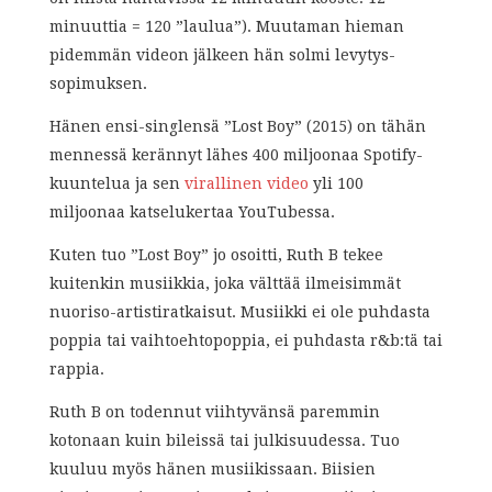
minuuttia = 120 ”laulua”). Muutaman hieman
pidemmän videon jälkeen hän solmi levytys-
sopimuksen.
Hänen ensi-singlensä ”Lost Boy” (2015) on tähän
mennessä kerännyt lähes 400 miljoonaa Spotify-
kuuntelua ja sen
virallinen video
yli 100
miljoonaa katselukertaa YouTubessa.
Kuten tuo ”Lost Boy” jo osoitti, Ruth B tekee
kuitenkin musiikkia, joka välttää ilmeisimmät
nuoriso-artistiratkaisut. Musiikki ei ole puhdasta
poppia tai vaihtoehtopoppia, ei puhdasta r&b:tä tai
rappia.
Ruth B on todennut viihtyvänsä paremmin
kotonaan kuin bileissä tai julkisuudessa. Tuo
kuuluu myös hänen musiikissaan. Biisien