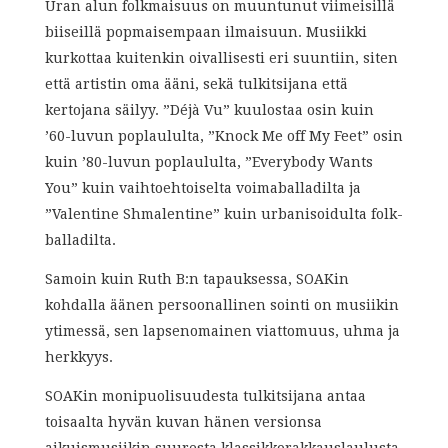
Uran alun folkmaisuus on muuntunut viimeisillä
biiseillä popmaisempaan ilmaisuun. Musiikki
kurkottaa kuitenkin oivallisesti eri suuntiin, siten
että artistin oma ääni, sekä tulkitsijana että
kertojana säilyy. ”Déjà Vu” kuulostaa osin kuin
’60-luvun poplaululta, ”Knock Me off My Feet” osin
kuin ’80-luvun poplaululta, ”Everybody Wants
You” kuin vaihtoehtoiselta voimaballadilta ja
”Valentine Shmalentine” kuin urbanisoidulta folk-
balladilta.
Samoin kuin Ruth B:n tapauksessa, SOAKin
kohdalla äänen persoonallinen sointi on musiikin
ytimessä, sen lapsenomainen viattomuus, uhma ja
herkkyys.
SOAKin monipuolisuudesta tulkitsijana antaa
toisaalta hyvän kuvan hänen versionsa