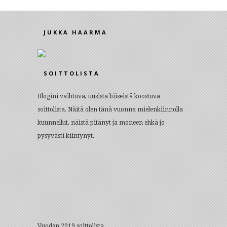
JUKKA HAARMA
SOITTOLISTA
Blogini vaihtuva, uusista biiseistä koostuva
soittolista. Näitä olen tänä vuonna mielenkiinnolla
kuunnellut, näistä pitänyt ja moneen ehkä jo
pysyvästi kiintynyt.
Vuoden 2019 soittolista.