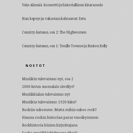
Vain elämää -konsertti ja historiallinen kitarasoolo
Kun kepeys ja vakavuus kohtaavat: Eetu
Country-katsaus, osa 2: The Highwomen
Country-katsaus, osa 1: Tenille Townes ja Ruston Kelly
NOSTOT
Musiikin tulevaisuus nyt, osa 2
2000-luvun suomalais-sävellys?
Musiikkialan tulevaisuus nyt
Musiikin tulevaisuus: 1920-luku?
Rockiin uskomme. Mutta mihin uskoo rock?
Haussa rockin historian paras vuosikymmen
Rockhistoria biisien kirjoittajana
Saako musiikkiohjelmassa itkeä?