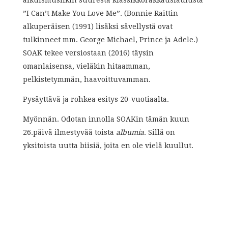
aikuismusiikin suuresta klassikkorakkauslaulusta
”I Can’t Make You Love Me”. (Bonnie Raittin
alkuperäisen (1991) lisäksi sävellystä ovat
tulkinneet mm. George Michael, Prince ja Adele.)
SOAK tekee versiostaan (2016) täysin
omanlaisensa, vieläkin hitaamman,
pelkistetymmän, haavoittuvamman.
Pysäyttävä ja rohkea esitys 20-vuotiaalta.
Myönnän. Odotan innolla SOAKin tämän kuun
26.päivä ilmestyvää toista
albumia
. Sillä on
yksitoista uutta biisiä, joita en ole vielä kuullut.