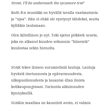
Street, I’ll be underneath the sycamore tree
”
Ruth B:n musiikki on hyvällä tavalla vaatimatonta
ja ”ujoa”. Hän ei ehkä ole syntynyt tähdeksi, mutta
kylläkin laulamaan.
Olen kiitollinen jo nyt. Toki ajatus pitkästä urasta,
joka on alkanut kuuden sekunnin ”biiseistä”
kuulostaa sekin hienolta.
SOAK tekee iloisen surumielisiä lauluja. Lauluja
hyvästä itsetunnosta ja epävarmuudesta,
ulkopuolisuudesta ja lauantai-illan iloista
kotikaupungissasi. Tarinoita aikuisuuden
kynnyksellä.
SOAKin maailma on kauniisti avoin, ei valmis.