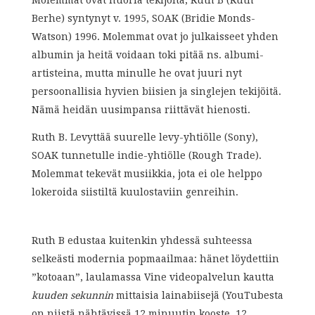
Molemmat ovat nuoria tekijöitä, Ruth B (Ruth
Berhe) syntynyt v. 1995, SOAK (Bridie Monds-
Watson) 1996. Molemmat ovat jo julkaisseet yhden
albumin ja heitä voidaan toki pitää ns. albumi-
artisteina, mutta minulle he ovat juuri nyt
persoonallisia hyvien biisien ja singlejen tekijöitä.
Nämä heidän uusimpansa riittävät hienosti.
Ruth B. Levyttää suurelle levy-yhtiölle (Sony),
SOAK tunnetulle indie-yhtiölle (Rough Trade).
Molemmat tekevät musiikkia, jota ei ole helppo
lokeroida siistiltä kuulostaviin genreihin.
Ruth B edustaa kuitenkin yhdessä suhteessa
selkeästi modernia popmaailmaa: hänet löydettiin
”kotoaan”, laulamassa Vine videopalvelun kautta
kuuden sekunnin
mittaisia lainabiisejä (YouTubesta
on niistä nähtävissä 12 minuutin kooste. 12