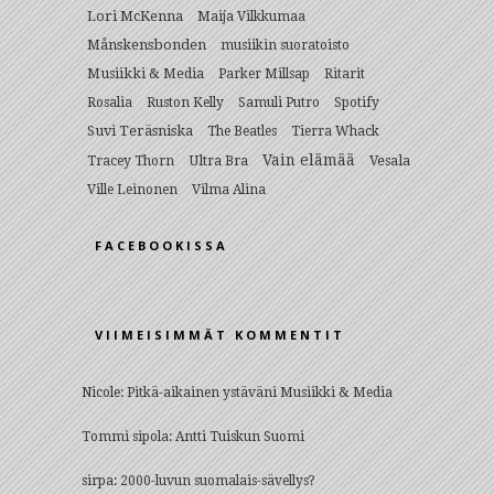
Lori McKenna
Maija Vilkkumaa
Månskensbonden
musiikin suoratoisto
Musiikki & Media
Parker Millsap
Ritarit
Rosalia
Ruston Kelly
Samuli Putro
Spotify
Suvi Teräsniska
The Beatles
Tierra Whack
Vain elämää
Ultra Bra
Vesala
Tracey Thorn
Ville Leinonen
Vilma Alina
FACEBOOKISSA
VIIMEISIMMÄT KOMMENTIT
Nicole
:
Pitkä-aikainen ystäväni Musiikki & Media
Tommi sipola
:
Antti Tuiskun Suomi
sirpa
:
2000-luvun suomalais-sävellys?