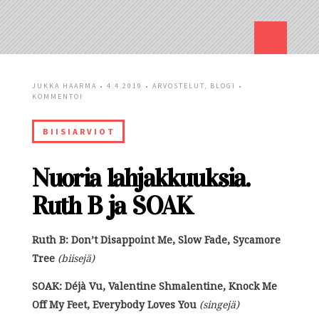
JUKKA HAARMA
• 4.4.2019 •
ARVOSTELUT
,
BLOGI
•
KOMMENTOI
BIISIARVIOT
Nuoria lahjakkuuksia.
Ruth B ja SOAK
Ruth B: Don’t Disappoint Me, Slow Fade, Sycamore
Tree
(biisejä)
SOAK: Déjà Vu, Valentine Shmalentine, Knock Me
Off My Feet, Everybody Loves You
(singejä)