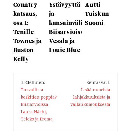
Country-
Ystävyyttä
Antti
katsaus,
ja
Tuiskun
osa 1:
kansainvälisyyttä.
Suomi
Tenille
Biisarvioissa
Townes ja
Vesala ja
Ruston
Louie Blue
Kelly
Edellinen:
Seuraava:
Turvallista
Lisää nuorista
keskitien poppia?
lahjakkuuksista ja
Biisiarvioissa
vallankumouksesta
Laura Närhi,
Teleks ja Eroma