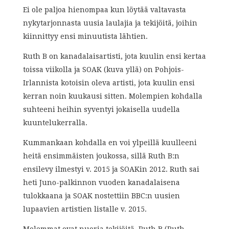
Ei ole paljoa hienompaa kun löytää valtavasta
nykytarjonnasta uusia laulajia ja tekijöitä, joihin
kiinnittyy ensi minuutista lähtien.
Ruth B on kanadalaisartisti, jota kuulin ensi kertaa
toissa viikolla ja SOAK (kuva yllä) on Pohjois-
Irlannista kotoisin oleva artisti, jota kuulin ensi
kerran noin kuukausi sitten. Molempien kohdalla
suhteeni heihin syventyi jokaisella uudella
kuuntelukerralla.
Kummankaan kohdalla en voi ylpeillä kuulleeni
heitä ensimmäisten joukossa, sillä Ruth B:n
ensilevy ilmestyi v. 2015 ja SOAKin 2012. Ruth sai
heti Juno-palkinnon vuoden kanadalaisena
tulokkaana ja SOAK nostettiin BBC:n uusien
lupaavien artistien listalle v. 2015.