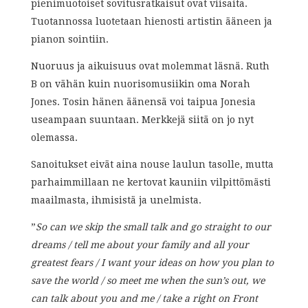
pienimuotoiset sovitusratkaisut ovat viisaita.
Tuotannossa luotetaan hienosti artistin ääneen ja
pianon sointiin.
Nuoruus ja aikuisuus ovat molemmat läsnä. Ruth
B on vähän kuin nuorisomusiikin oma Norah
Jones. Tosin hänen äänensä voi taipua Jonesia
useampaan suuntaan. Merkkejä siitä on jo nyt
olemassa.
Sanoitukset eivät aina nouse laulun tasolle, mutta
parhaimmillaan ne kertovat kauniin vilpittömästi
maailmasta, ihmisistä ja unelmista.
”
So can we skip the small talk and go straight to our
dreams / tell me about your family and all your
greatest fears / I want your ideas on how you plan to
save the world / so meet me when the sun’s out, we
can talk about you and me / take a right on Front