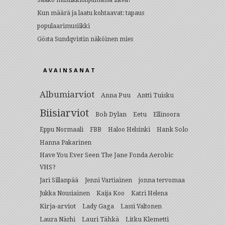
Kun määrä ja laatu kohtaavat: tapaus
populaarimusiikki
Gösta Sundqvistin näköinen mies
AVAINSANAT
Albumiarviot
Anna Puu
Antti Tuisku
Biisiarviot
Bob Dylan
Eetu
Ellinoora
Hank Solo
Eppu Normaali
FBB
Haloo Helsinki
Hanna Pakarinen
Have You Ever Seen The Jane Fonda Aerobic
VHS?
Jari Sillanpää
Jenni Vartiainen
jonna tervomaa
Jukka Nousiainen
Kaija Koo
Katri Helena
Kirja-arviot
Lady Gaga
Lassi Valtonen
Lauri Tähkä
Litku Klemetti
Laura Närhi