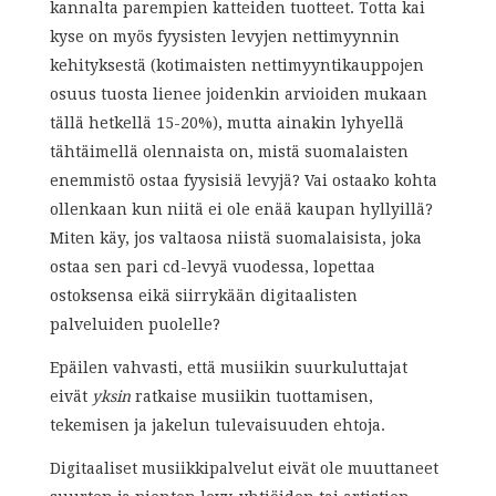
kannalta parempien katteiden tuotteet. Totta kai
kyse on myös fyysisten levyjen nettimyynnin
kehityksestä (kotimaisten nettimyyntikauppojen
osuus tuosta lienee joidenkin arvioiden mukaan
tällä hetkellä 15-20%), mutta ainakin lyhyellä
tähtäimellä olennaista on, mistä suomalaisten
enemmistö ostaa fyysisiä levyjä? Vai ostaako kohta
ollenkaan kun niitä ei ole enää kaupan hyllyillä?
Miten käy, jos valtaosa niistä suomalaisista, joka
ostaa sen pari cd-levyä vuodessa, lopettaa
ostoksensa eikä siirrykään digitaalisten
palveluiden puolelle?
Epäilen vahvasti, että musiikin suurkuluttajat
eivät
yksin
ratkaise musiikin tuottamisen,
tekemisen ja jakelun tulevaisuuden ehtoja.
Digitaaliset musiikkipalvelut eivät ole muuttaneet