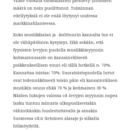
Viime vuosina suomalaisten pienlevy-yhtiöiden
määrä on noin puolittunut. Toiminnan
edellytyksiä ei ole enää löytynyt uudessa
markkinatilanteessa.
Koko musiikkialan ja –kulttuurin kannalta tuo ei
ole vähäpätöinen kysymys. Eikä sekään, että
fyysisten levyjen puolella musiikkimyynnin
kotimaisuusaste on kansainvälisesti
poikkeuksellisen suuri eli tällä hetkellä n. 70%.
Kannattaa toistaa: 70%. Suoratoistopuolella luvut
ovat todennäköisesti toisin päin eli kansainvälisen
musiikin osuus ehkä 70 % ja kotimaisen 30 %.
Näiden lukujen valossa cd-levyjen myynnin nopea
lasku tuntuu minusta ulkopuolisestakin
vähintäänkin huolestuttavalta ja ainakin
Suomessa cd:n tietoinen alasajo jo silkalta
hölmöydeltä.