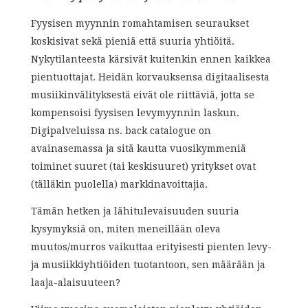
Fyysisen myynnin romahtamisen seuraukset
koskisivat sekä pieniä että suuria yhtiöitä.
Nykytilanteesta kärsivät kuitenkin ennen kaikkea
pientuottajat. Heidän korvauksensa digitaalisesta
musiikinvälityksestä eivät ole riittäviä, jotta se
kompensoisi fyysisen levymyynnin laskun.
Digipalveluissa ns. back catalogue on
avainasemassa ja sitä kautta vuosikymmeniä
toiminet suuret (tai keskisuuret) yritykset ovat
(tälläkin puolella) markkinavoittajia.
Tämän hetken ja lähitulevaisuuden suuria
kysymyksiä on, miten meneillään oleva
muutos/murros vaikuttaa erityisesti pienten levy-
ja musiikkiyhtiöiden tuotantoon, sen määrään ja
laaja-alaisuuteen?