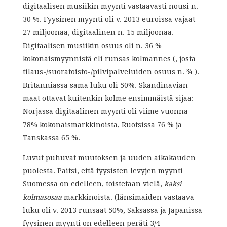
digitaalisen musiikin myynti vastaavasti nousi n.
30 %. Fyysinen myynti oli v. 2013 euroissa vajaat
27 miljoonaa, digitaalinen n. 15 miljoonaa.
Digitaalisen musiikin osuus oli n. 36 %
kokonaismyynnistä eli runsas kolmannes (, josta
tilaus-/suoratoisto-/pilvipalveluiden osuus n. ¾ ).
Britanniassa sama luku oli 50%. Skandinavian
maat ottavat kuitenkin kolme ensimmäistä sijaa:
Norjassa digitaalinen myynti oli viime vuonna
78% kokonaismarkkinoista, Ruotsissa 76 % ja
Tanskassa 65 %.
Luvut puhuvat muutoksen ja uuden aikakauden
puolesta. Paitsi, että fyysisten levyjen myynti
Suomessa on edelleen, toistetaan vielä,
kaksi
kolmasosaa
markkinoista. (länsimaiden vastaava
luku oli v. 2013 runsaat 50%, Saksassa ja Japanissa
fyysinen myynti on edelleen peräti 3/4