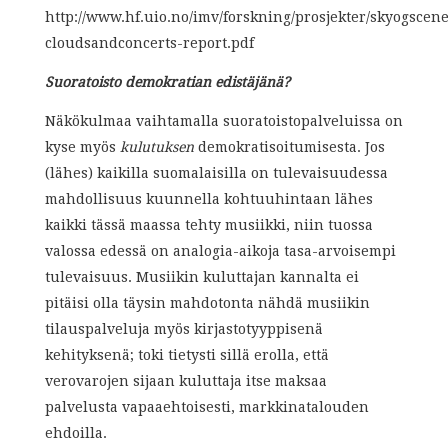
http://www.hf.uio.no/imv/forskning/prosjekter/skyogscene
cloudsandconcerts-report.pdf
Suoratoisto demokratian edistäjänä?
Näkökulmaa vaihtamalla suoratoistopalveluissa on
kyse myös
kulutuksen
demokratisoitumisesta. Jos
(lähes) kaikilla suomalaisilla on tulevaisuudessa
mahdollisuus kuunnella kohtuuhintaan lähes
kaikki tässä maassa tehty musiikki, niin tuossa
valossa edessä on analogia-aikoja tasa-arvoisempi
tulevaisuus. Musiikin kuluttajan kannalta ei
pitäisi olla täysin mahdotonta nähdä musiikin
tilauspalveluja myös kirjastotyyppisenä
kehityksenä; toki tietysti sillä erolla, että
verovarojen sijaan kuluttaja itse maksaa
palvelusta vapaaehtoisesti, markkinatalouden
ehdoilla.