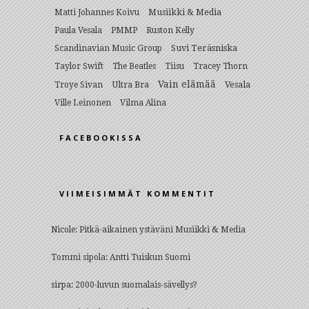
Musiikki & Media
Matti Johannes Koivu
Paula Vesala
PMMP
Ruston Kelly
Suvi Teräsniska
Scandinavian Music Group
Taylor Swift
The Beatles
Tiisu
Tracey Thorn
Vain elämää
Ultra Bra
Vesala
Troye Sivan
Ville Leinonen
Vilma Alina
FACEBOOKISSA
VIIMEISIMMÄT KOMMENTIT
Nicole
:
Pitkä-aikainen ystäväni Musiikki & Media
Tommi sipola
:
Antti Tuiskun Suomi
sirpa
:
2000-luvun suomalais-sävellys?