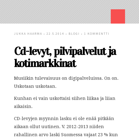
JUKKA HAARMA
• 22.5.2014 •
BLOGI
•
1 KOMMENTTI
Cd-levyt, pilvipalvelut ja
kotimarkkinat
Musiikin tulevaisuus on digipalveluissa. On on.
Uskotaan uskotaan.
Kunhan ei vain uskottaisi siihen liikaa ja liian
aikaisin.
CD-levyjen myynnin lasku ei ole enää pitkään
aikaan ollut uutinen. V. 2012-2013 niiden
rahallinen arvo laski Suomessa vajaat 23 % kun