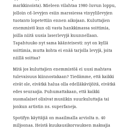
markkinoista). Mieleen vilahtaa 1980-luvun loppu,
jolloin cd-levyjen esiin marssiessa vinyylilevyjen
tuotanto lopetettiin ennen aikojaan. Kuluttajien
enemmistö kun oli vasta hankkimassa soittimia,
joilla niitä uusia laserlevyjä kuunnellaan.
Tapahtuuko nyt sama käänteisesti: nyt on kyllä
soittimia, mutta kohta ei enää tarjolla levyjä, joita
niillä soittaa?
Mitä jos kuluttajien enemmistöä ei uusi mahtava
tulevaisuus kiinnostakaan? Tiedämme, että kaikki
eivät ole, eivätkä halua olla edelläkävijöitä, eivätkä
edes seuraajia. Puhumattakaan, että kaikki
suomalaiset olisivat musiikin suurkuluttajia tai
jonkun artistin ns. superfaneja.
Spotifyn käyttäjiä on maailmalla arviolta n. 40
miljoonaa. Heistä kuukausikorvauksen maksajia