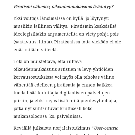
Piratismi vähenee, oikeudenmukaisuus lisääntyy?
Yksi voittaja länsimaissa on kyllä jo löytynyt:
musiikin laillinen välitys. Piratismin keskeisiltä
ideologisiltakin argumenteilta on viety pohja pois
(saatavuus, hinta). Piratismissa totta vieköön ei ole
enää mitään viileetä.
Toki on muistettava, että riittävä
oikeudenmukaisuus artistien ja levy-yhtiöiden
korvausosuuksissa voi myös olla tehokas väline
vähentää edelleen piratismia ja ennen kaikkea
tuoda lisää kuluttajia digitaalisten palvelujen
piiriin, ja ehkä myös lisää niitä pienlevytuottajia,
jotka nyt suhtautuvat kriittisesti koko
mukanaoloonsa ko. palveluissa.
Keväällä julkaistu norjalaistutkimus ”
User-centric