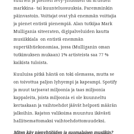
suurten ja pienten levy-yhtiöiden tai artistien
markkina- tai kuunteluosuuksia. Paremminkin
päinvastoin. Voittajat ovat yhä enemmän voittajia
ja pienet entistä pienempiä. Alan tutkijaa Mark
Mulligania siteeraten, digipalveluiden kautta
musiikkiala on entistä enemmän
supertähtiekonomiaa, jossa (Mulliganin oman
tutkimuksen mukaan) 1% artisteista saa 77 %
kaikista tuloista.
Kuuluisa pitkä häntä on toki olemassa, mutta se
on toivottua paljon lyhyempi ja kapeampi. Spotify
ja muut tarjoavat miljoonia ja taas miljoonia
kappaleita, joista miljoonia ei ole kuunneltu
kertaakaan ja vaihtoehdot jäävät helposti määrän
jalkoihin. Rajaton valikoima muuntuu ikävästi
hallitsemattomaksi vaihtoehdottomuudeksi.
Miten käy pienyhtiöiden ja suomalaisen musiikin?