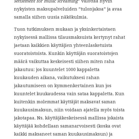
settlement for music streaming
” valottaa hyvin
nykyisten maksupalveluiden ”tulonjakoa” ja avaa
samalla siihen uusia näkökulmia.
Tuon tutkimuksen mukaan ja yksinkertaistaen
nykyisessä mallissa tilausmaksuista kertynyt rahat
jaetaan kaikkien käyttäjien yhteenlasketuista
suoratoistoista. Kunkin käyttäjän suoratoistojen
määrä vaikuttaa keskeisesti siihen miten raha
jakautuu: jos kuuntelet 1000 kappaletta
kuukauden aikana, vaikutuksesi rahan
jakautumiseen on kymmenkertainen kun jos
kuuntelet kuukaudessa vain sataa kappaletta. Kun
kuitenkin molemmat käyttäjät maksavat saman
kuukausimaksun, niin voidaan ajatella myös toista
jakotapaa. Ns. käyttäjäkeskeisessä mallissa jokaista
käyttäjää kohdellaan samanarvoisesti (koska ovat
kaikki maksaneet saman kuukausimaksun) ja