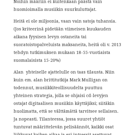
Noihin määriin ei kuitenkaan päästä vain
huomioimalla musiikin suurkuluttajat.
Heitä ei ole miljoonia, vaan vain satoja tuhansia.
(Jos kriteerinä pidetään viimeisen kuukauden
aikana fyysisen levyn ostaneita tai
suoratoistopalveluista maksaneita, heitä oli v. 2013
tehdyn tutkimuksen mukaan 18-55-vuotiaista
suomalaisista 15-20%)
Alan yhteiselle ajattelulle on taas tilausta. Niin
kuin em. alan brittitutkija Mark Mulligan on
todennut, musiikkiteollisuudelta puuttuu
yhteinen strategia, jolla se ohjaisi cd-levyjen
ostajat digitaalisen musiikin käyttäjiksi; siitäkin
huolimatta, että se välttämättä tarvitsee sellaisen.
Ja nopeasti. Tilanteessa, jossa suuret yhtiöt
tuntuvat määrittelevän pelisäännöt, kaikki osat
liikkuvat kaiken aikaa ja eri intressit asettuvat