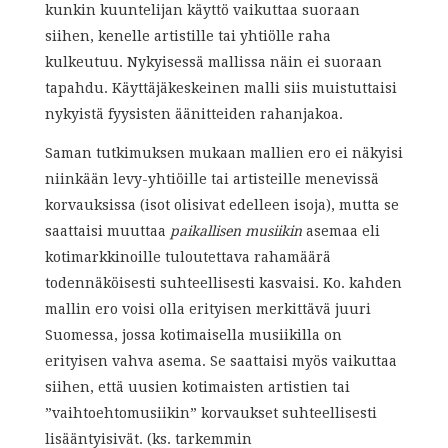
kunkin kuuntelijan käyttö vaikuttaa suoraan
siihen, kenelle artistille tai yhtiölle raha
kulkeutuu. Nykyisessä mallissa näin ei suoraan
tapahdu. Käyttäjäkeskeinen malli siis muistuttaisi
nykyistä fyysisten äänitteiden rahanjakoa.
Saman tutkimuksen mukaan mallien ero ei näkyisi
niinkään levy-yhtiöille tai artisteille menevissä
korvauksissa (isot olisivat edelleen isoja), mutta se
saattaisi muuttaa
paikallisen musiikin
asemaa eli
kotimarkkinoille tuloutettava rahamäärä
todennäköisesti suhteellisesti kasvaisi. Ko. kahden
mallin ero voisi olla erityisen merkittävä juuri
Suomessa, jossa kotimaisella musiikilla on
erityisen vahva asema. Se saattaisi myös vaikuttaa
siihen, että uusien kotimaisten artistien tai
”vaihtoehtomusiikin” korvaukset suhteellisesti
lisääntyisivät. (ks. tarkemmin