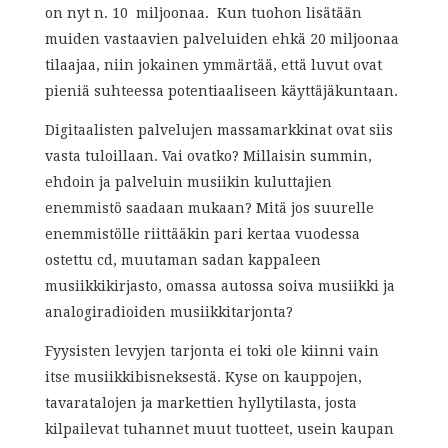
on nyt n. 10 miljoonaa. Kun tuohon lisätään
muiden vastaavien palveluiden ehkä 20 miljoonaa
tilaajaa, niin jokainen ymmärtää, että luvut ovat
pieniä suhteessa potentiaaliseen käyttäjäkuntaan.
Digitaalisten palvelujen massamarkkinat ovat siis
vasta tuloillaan. Vai ovatko? Millaisin summin,
ehdoin ja palveluin musiikin kuluttajien
enemmistö saadaan mukaan? Mitä jos suurelle
enemmistölle riittääkin pari kertaa vuodessa
ostettu cd, muutaman sadan kappaleen
musiikkikirjasto, omassa autossa soiva musiikki ja
analogiradioiden musiikkitarjonta?
Fyysisten levyjen tarjonta ei toki ole kiinni vain
itse musiikkibisneksestä. Kyse on kauppojen,
tavaratalojen ja markettien hyllytilasta, josta
kilpailevat tuhannet muut tuotteet, usein kaupan