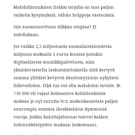
Mahdollisuuksien lisäksi tarjolla on taas paljon
vaikeita kysymyksiä, vähän helppoja vastauksia.
Siis suomennettuna silkkaa utopiaa? Ei
todellakaan.
Jos vaikka 2,5 miljoonasta suomalaistaloudesta
miljoona maksaisi 5 euroa kuussa jostakin
digitaalisesta musiikkipalvelusta, niin
yksinkertaisella laskutoimituksella siitä kertyvä
summa ylittäisi kevyesti äänitemyynnin nykyisen
liikevaihdon. Eikä tuo voi olla mahdoton tavoite. N.
750 000 eli vajaat kolmannes kotitalouksista
maksaa jo nyt surutta tv:n maksukanavista paljon
suurempia summia (keskimäärin kymmeniä
euroja, joskin kuluttajahinnat tulevat kaiken
todennäköisyyden mukaan laskemaan).