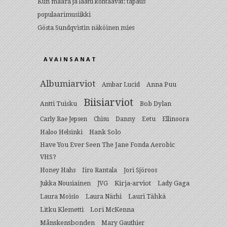
Kun määrä ja laatu kohtaavat: tapaus
populaarimusiikki
Gösta Sundqvistin näköinen mies
AVAINSANAT
Albumiarviot
Anna Puu
Ambar Lucid
Biisiarviot
Antti Tuisku
Bob Dylan
Eetu
Carly Rae Jepsen
Chisu
Danny
Ellinoora
Hank Solo
Haloo Helsinki
Have You Ever Seen The Jane Fonda Aerobic
VHS?
Honey Hahs
Iiro Rantala
Jori Sjöroos
Kirja-arviot
Lady Gaga
Jukka Nousiainen
JVG
Lauri Tähkä
Laura Moisio
Laura Närhi
Litku Klemetti
Lori McKenna
Månskensbonden
Mary Gauthier