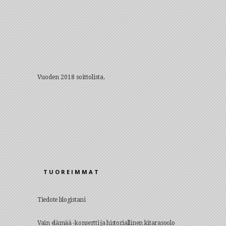
Vuoden 2018 soittolista.
TUOREIMMAT
Tiedote blogistani
Vain elämää -konsertti ja historiallinen kitarasoolo