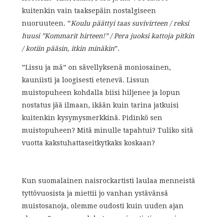
kuitenkin vain taaksepäin nostalgiseen
nuoruuteen. ”
Koulu päättyi taas suvivirteen / reksi
huusi ”Kommarit hirteen!” / Pera juoksi kattoja pitkin
/ kotiin pääsin, itkin minäkin
”.
”Lissu ja mä” on sävellyksenä moniosainen,
kauniisti ja loogisesti etenevä. Lissun
muistopuheen kohdalla biisi hiljenee ja lopun
nostatus jää ilmaan, ikään kuin tarina jatkuisi
kuitenkin kysymysmerkkinä. Pidinkö sen
muistopuheen? Mitä minulle tapahtui? Tuliko sitä
vuotta kakstuhattaseitkytkaks koskaan?
Kun suomalainen naisrockartisti laulaa menneistä
tyttövuosista ja miettii jo vanhan ystävänsä
muistosanoja, olemme oudosti kuin uuden ajan