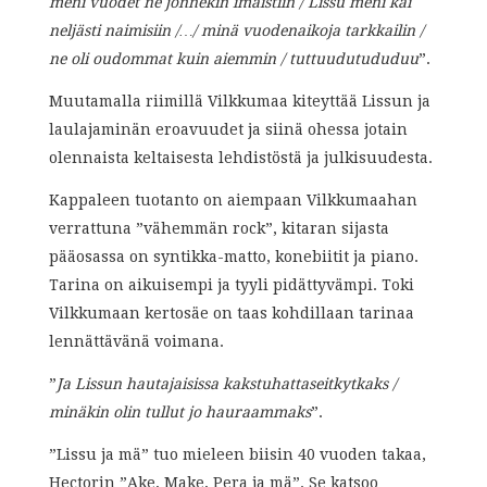
meni vuodet ne jonnekin imaistiin / Lissu meni kai
neljästi naimisiin /…/ minä vuodenaikoja tarkkailin /
ne oli oudommat kuin aiemmin / tuttuudutududuu
”.
Muutamalla riimillä Vilkkumaa kiteyttää Lissun ja
laulajaminän eroavuudet ja siinä ohessa jotain
olennaista keltaisesta lehdistöstä ja julkisuudesta.
Kappaleen tuotanto on aiempaan Vilkkumaahan
verrattuna ”vähemmän rock”, kitaran sijasta
pääosassa on syntikka-matto, konebiitit ja piano.
Tarina on aikuisempi ja tyyli pidättyvämpi. Toki
Vilkkumaan kertosäe on taas kohdillaan tarinaa
lennättävänä voimana.
”
Ja Lissun hautajaisissa kakstuhattaseitkytkaks /
minäkin olin tullut jo hauraammaks
”.
”Lissu ja mä” tuo mieleen biisin 40 vuoden takaa,
Hectorin ”Ake, Make, Pera ja mä”. Se katsoo