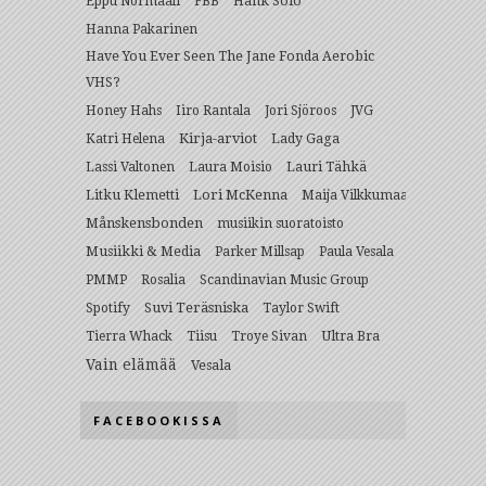
Hank Solo
Eppu Normaali
FBB
Hanna Pakarinen
Have You Ever Seen The Jane Fonda Aerobic
VHS?
Honey Hahs
Iiro Rantala
Jori Sjöroos
JVG
Kirja-arviot
Lady Gaga
Katri Helena
Lauri Tähkä
Lassi Valtonen
Laura Moisio
Litku Klemetti
Lori McKenna
Maija Vilkkumaa
Månskensbonden
musiikin suoratoisto
Musiikki & Media
Parker Millsap
Paula Vesala
PMMP
Rosalia
Scandinavian Music Group
Suvi Teräsniska
Spotify
Taylor Swift
Ultra Bra
Tierra Whack
Tiisu
Troye Sivan
Vain elämää
Vesala
FACEBOOKISSA