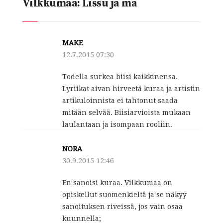
Vilkkumaa: Lissu ja mä
MAKE
12.7.2015 07:30
Todella surkea biisi kaikkinensa.
Lyriikat aivan hirveetä kuraa ja artistin
artikuloinnista ei tahtonut saada
mitään selvää. Biisiarvioista mukaan
laulantaan ja isompaan rooliin.
NORA
30.9.2015 12:46
En sanoisi kuraa. Vilkkumaa on
opiskellut suomenkieltä ja se näkyy
sanoituksen riveissä, jos vain osaa
kuunnella;