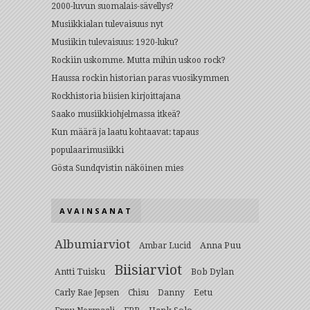
2000-luvun suomalais-sävellys?
Musiikkialan tulevaisuus nyt
Musiikin tulevaisuus: 1920-luku?
Rockiin uskomme. Mutta mihin uskoo rock?
Haussa rockin historian paras vuosikymmen
Rockhistoria biisien kirjoittajana
Saako musiikkiohjelmassa itkeä?
Kun määrä ja laatu kohtaavat: tapaus
populaarimusiikki
Gösta Sundqvistin näköinen mies
AVAINSANAT
Albumiarviot
Anna Puu
Ambar Lucid
Biisiarviot
Antti Tuisku
Bob Dylan
Eetu
Carly Rae Jepsen
Chisu
Danny