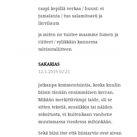
raapi kepillä verkaa / huusi: ei
jumalauta / tuo salamitoasti ja
lärvilauta
ja miten ne tuntee maamme lumen ja
riitteet / sylikkäin kannessa
talvisotaliitteen
SAKARIAS
12.1.2019 02:21
Jatkanpa kommentointia, koska kuulin
biisin tänään ensimmäisen kerran.
Mikään merkittävämpi taide, oli se
sitten tekstiä, musiikkia tai näiden
sekoitusta, ei kuitenkaan vanhene
muutamassa vuodessa mihinkään.
Sekä biisi itse että biisiarvio ovat aivan