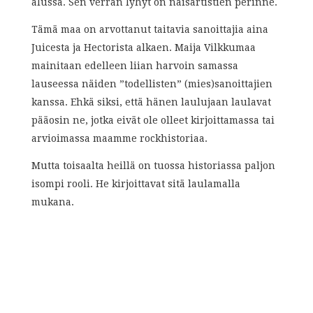
alussa. Sen verran lyhyt on naisartistien perinne.
Tämä maa on arvottanut taitavia sanoittajia aina
Juicesta ja Hectorista alkaen. Maija Vilkkumaa
mainitaan edelleen liian harvoin samassa
lauseessa näiden ”todellisten” (mies)sanoittajien
kanssa. Ehkä siksi, että hänen laulujaan laulavat
pääosin ne, jotka eivät ole olleet kirjoittamassa tai
arvioimassa maamme rockhistoriaa.
Mutta toisaalta heillä on tuossa historiassa paljon
isompi rooli. He kirjoittavat sitä laulamalla
mukana.