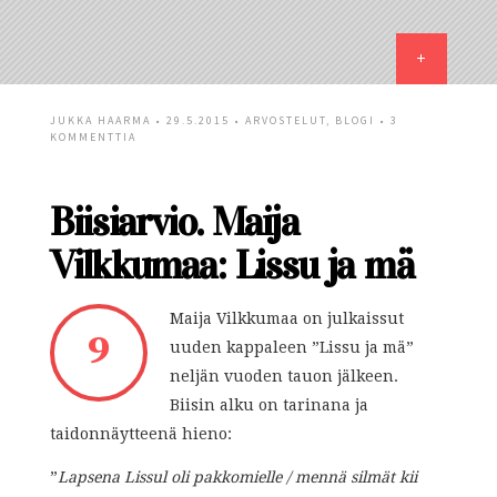
JUKKA HAARMA
• 29.5.2015 •
ARVOSTELUT
,
BLOGI
•
3
KOMMENTTIA
Biisiarvio. Maija
Vilkkumaa: Lissu ja mä
Maija Vilkkumaa on julkaissut
9
uuden kappaleen ”Lissu ja mä”
neljän vuoden tauon jälkeen.
Biisin alku on tarinana ja
taidonnäytteenä hieno:
”
Lapsena Lissul oli pakkomielle / mennä silmät kii