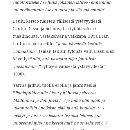
moottoritielle / se huus jokainen lähtee / ennemmin
tai myöhemmin / se on totta / ja silti mä emmin
”.
Laulu kertoo naisten välisestä ystävyydestä.
Laulun Lissu ja mä olivat jo tyttöiässä eri
maailmoista. Vastakohtana vaikkapa Ultra Bran
laulun kaveruksille, ”
jotka kävelivät kadulla
rinnakkain
”, tämän laulun tytöistä vain Lissu olisi
kävellyt ”
niin
,
että vastaantulijat joutuivat
väistämään
”(”Tyttöjen välisestä ystävyydestä”,
1998).
Tarina jatkuu tuolla erolla ja jännitteellä.
”
Puolapuiden alla Lissu piti hovia / siteeras
Madonnaa ja Bon Jovia /…/ ja minä olin ujoin ja
ulkopuolisin / pelkäsin elää ja että kuolisin
” /…/
nelkyt ja Lissu vei leikatut tissinsä lehteen / oli
nuorempi mies / ne kertoi mitä ne on tehneet /…/