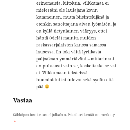
erinomaisia, kiitoksia. Vilkkumaa ei
mielestäni ole laulajana kovin
kummoinen, mutta biisintekijänä ja
etenkin sanoittajana aivan lyömätön, ja
on kyllä tietynlainen vääryys, ettei
häntä (vielä) mainita muiden
raskassarjalaisten kanssa samassa
lausessa. En toki väitä lyriikasta
paljoakaan ymmärtäväni – mittarinani
on puhtaasti vain se, koskettaako se vai
ei. Vilkkumaan teksteissä
huomioiduiksi tulevat sekä sydän että
pää
Vastaa
Sähköpostiosoitettasi ei julkaista.
Pakolliset kentät on merkitty
*