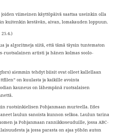
, joiden viimeinen käyttöpäivä saattaa useinkin olla
än kuitenkin kestävän, aivan, lomakauden loppuun.
 25.4.)
ua ja algoritmeja siitä, että tämä täysin tuntematon
s-ruotsalainen artisti ja hänen kolmas soolo-
rs) aiemmin tehdyt biisit ovat olleet kallellaan
tfilen” on kuulasta ja kaikille avointa
elodian kauneus on lähempänä ruotsalaisen
nettä.
lakin ruotsinkielisen Pohjanmaan murteella. Edes
aaneet laulun sanoista kunnon selkoa. Laulun tarina
Suomen ja Pohjanmaan rannikkoseuduille, jossa ABC-
aisuudesta ja jossa parasta on ajaa yöhön auton