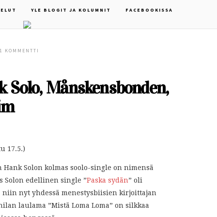
ELUT
YLE BLOGIT JA KOLUMNIT
FACEBOOKISSA
1 KOMMENTTI
nk Solo, Månskensbonden,
im
tu 17.5.)
n Hank Solon kolmas soolo-single on nimensä
os Solon edellinen single ”
Paska sydän
” oli
 niin nyt yhdessä menestysbiisien kirjoittajan
nilan laulama ”Mistä Loma Loma” on silkkaa