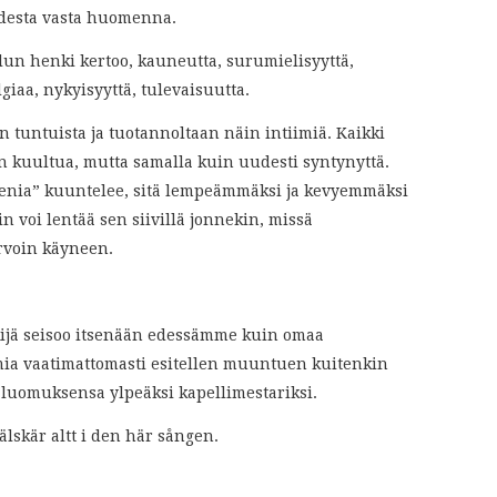
udesta vasta huomenna.
lun henki kertoo, kauneutta, surumielisyyttä,
lgiaa, nykyisyyttä, tulevaisuutta.
tuntuista ja tuotannoltaan näin intiimiä. Kaikki
n kuultua, mutta samalla kuin uudesti syntynyttä.
ilenia” kuuntelee, sitä lempeämmäksi ja kevyemmäksi
 voi lentää sen siivillä jonnekin, missä
rvoin käyneen.
kijä seisoo itsenään edessämme kuin omaa
ia vaatimattomasti esitellen muuntuen kuitenkin
a luomuksensa ylpeäksi kapellimestariksi.
 älskär altt i den här sången.