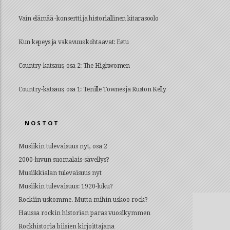
Vain elämää -konsertti ja historiallinen kitarasoolo
Kun kepeys ja vakavuus kohtaavat: Eetu
Country-katsaus, osa 2: The Highwomen
Country-katsaus, osa 1: Tenille Townes ja Ruston Kelly
NOSTOT
Musiikin tulevaisuus nyt, osa 2
2000-luvun suomalais-sävellys?
Musiikkialan tulevaisuus nyt
Musiikin tulevaisuus: 1920-luku?
Rockiin uskomme. Mutta mihin uskoo rock?
Haussa rockin historian paras vuosikymmen
Rockhistoria biisien kirjoittajana