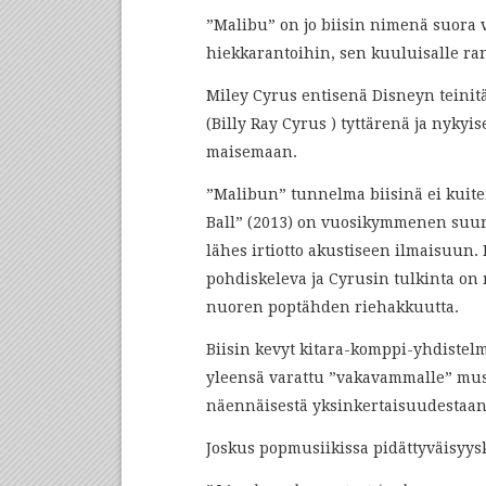
”Malibu” on jo biisin nimenä suora v
hiekkarantoihin, sen kuuluisalle ra
Miley Cyrus entisenä Disneyn teini
(Billy Ray Cyrus ) tyttärenä ja nykyi
maisemaan.
”Malibun” tunnelma biisinä ei kuit
Ball” (2013) on vuosikymmenen suuria
lähes irtiotto akustiseen ilmaisuun. 
pohdiskeleva ja Cyrusin tulkinta on
nuoren poptähden riehakkuutta.
Biisin kevyt kitara-komppi-yhdistel
yleensä varattu ”vakavammalle” musii
näennäisestä yksinkertaisuudestaan h
Joskus popmusiikissa pidättyväisyys