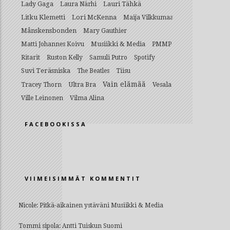
Lady Gaga
Lauri Tähkä
Laura Närhi
Litku Klemetti
Lori McKenna
Maija Vilkkumaa
Månskensbonden
Mary Gauthier
Musiikki & Media
Matti Johannes Koivu
PMMP
Ritarit
Ruston Kelly
Samuli Putro
Spotify
Suvi Teräsniska
The Beatles
Tiisu
Vain elämää
Ultra Bra
Vesala
Tracey Thorn
Ville Leinonen
Vilma Alina
FACEBOOKISSA
VIIMEISIMMÄT KOMMENTIT
Nicole
:
Pitkä-aikainen ystäväni Musiikki & Media
Tommi sipola
:
Antti Tuiskun Suomi