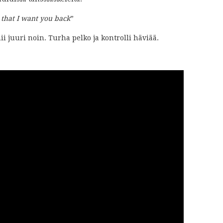
 that I want you back
”
 juuri noin. Turha pelko ja kontrolli häviää.