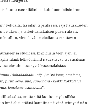
aisessa hengessä.
stä tuttu nasaaliääni on kuin luotu biisin ironis-
den” kohdalla, tässäkin tapauksessa raja hauskuuden
nnostuksen ja tarkoitushakuisen puserruksen,
n kuullun, viettelevän melodian ja rasittavan
nauraneensa studiossa koko biisin teon ajan, ei
 kyllä nämä hölmöt riimit naurattavat, tai ainakaan
vissa olosuhteissa syytä kyseenalaistaa:
 duunii / diibadaabaduunii/…/ mistä loma, omaloma,
 pirun kova, uuh, supernova / kaikki Kokkolat ja
ä loma, lomaloma, rantaloma
”.
ä diibadaabaa, mutta siitä kuuluu myös silkka
in kesä olisi eräänä kauniina päivänä tehnyt tämän