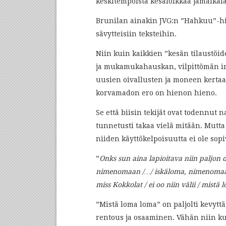
keskitempoista kesäloikkaa jamaikal
Brunilan ainakin JVG:n ”Hahkuu”-hiti
sävytteisiin teksteihin.
Niin kuin kaikkien ”kesän tilaustöi
ja mukamukahauskan, vilpittömän i
uusien oivallusten ja moneen kertaa
korvamadon ero on hienon hieno.
Se että biisin tekijät ovat todennut 
tunnetusti takaa vielä mitään. Mutta
niiden käyttökelpoisuutta ei ole sopi
”
Onks sun aina lapioitava niin paljon
nimenomaan /…/ iskäloma, nimenomaan,
miss Kokkolat / ei oo niin välii / mist
”Mistä loma loma” on paljolti kevytt
rentous ja osaaminen. Vähän niin ku