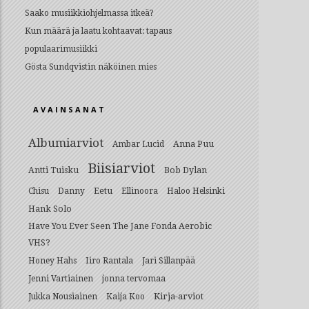
Saako musiikkiohjelmassa itkeä?
Kun määrä ja laatu kohtaavat: tapaus
populaarimusiikki
Gösta Sundqvistin näköinen mies
AVAINSANAT
Albumiarviot
Anna Puu
Ambar Lucid
Biisiarviot
Antti Tuisku
Bob Dylan
Eetu
Chisu
Danny
Ellinoora
Haloo Helsinki
Hank Solo
Have You Ever Seen The Jane Fonda Aerobic
VHS?
Honey Hahs
Iiro Rantala
Jari Sillanpää
Jenni Vartiainen
jonna tervomaa
Kirja-arviot
Jukka Nousiainen
Kaija Koo