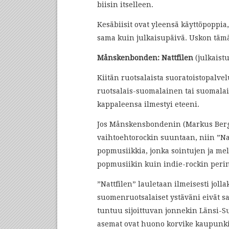
biisin itselleen.
Kesäbiisit ovat yleensä käyttöpoppia
sama kuin julkaisupäivä. Uskon täm
Månskenbonden: Nattfilen
(julkaistu
Kiitän ruotsalaista suoratoistopalvel
ruotsalais-suomalainen tai suomalai
kappaleensa ilmestyi eteeni.
Jos Månskensbondenin (Markus Bergfo
vaihtoehtorockin suuntaan, niin ”Nat
popmusiikkia, jonka sointujen ja m
popmusiikin kuin indie-rockin perin
”Nattfilen” lauletaan ilmeisesti jol
suomenruotsalaiset ystäväni eivät s
tuntuu sijoittuvan jonnekin Länsi-
asemat ovat huono korvike kaupunkil