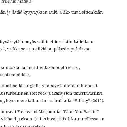
 true / in Malibu
”
än ja jättää kysymyksen auki. Oliko tämä sittenkään
hyväksytään myös vaihtoehtorockiin kallellaan
issä, vaikka sen musiikki on pääosin puhdasta
kuuloista, lämminhenkistä puoliretroa ,
taustamusiikkia.
mmäisellä singlellä yhdistyy kuitenkin hienosti
ustuksellinen soft rock ja ikärajaton tanssimusiikki.
jo yhtyeen ensialbumin ensiraidalla ”Falling” (2012).
nopeasti Fleetwood Mac, mutta ”Want You Backin”
Michael Jackson. (tai Prince). Biisiä kuunnellessa on
luisia tanssiaskeleita.