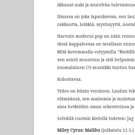
ikkunat auki ja murehtia tulevaisu
Ilmassa on joka tapauksessa, sen lau
rakkautta, leikkiä, mystisyyttä, nosta
Harvoin moderni pop on näin rennon 
tässä kappaleessa on tavallaan enne
Mitä kovemmalla volyymilla ”Nattif
sen sointi muuntuu ja sitä helpommin
suomalainen (?) musiikki tuntuu ha
Kohottavaa.
Video on biisin veroinen. Laulun te
elämäänsä, sen maisemia ja muistum
aina hetkittäin oman orkesterinsa j
Selvällä ruotsin kielellä todeten: Jag
Miley Cyrus: Malibu
(julkaistu 11.5.)