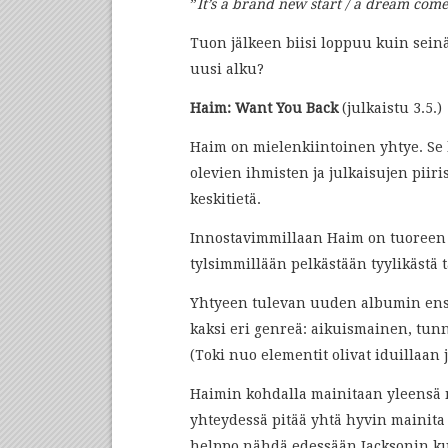
”
It’s a brand new start / a dream come
Tuon jälkeen biisi loppuu kuin seinä
uusi alku?
Haim: Want You Back
(julkaistu 3.5.)
Haim on mielenkiintoinen yhtye. Se 
olevien ihmisten ja julkaisujen piir
keskitietä.
Innostavimmillaan Haim on tuoreen 
tylsimmillään pelkästään tyylikästä 
Yhtyeen tulevan uuden albumin ensi
kaksi eri genreä: aikuismainen, tunn
(Toki nuo elementit olivat iduillaan 
Haimin kohdalla mainitaan yleensä 
yhteydessä pitää yhtä hyvin mainita 
helppo nähdä edessään Jacksonin kuu