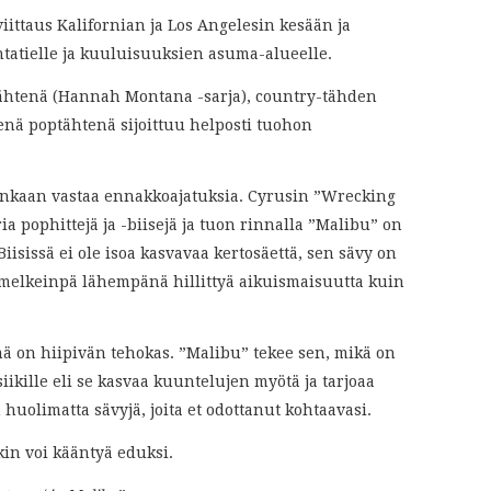
iittaus Kalifornian ja Los Angelesin kesään ja
ntatielle ja kuuluisuuksien asuma-alueelle.
tähtenä (Hannah Montana -sarja), country-tähden
senä poptähtenä sijoittuu helposti tuohon
enkaan vastaa ennakkoajatuksia. Cyrusin ”Wrecking
 pophittejä ja -biisejä ja tuon rinnalla ”Malibu” on
Biisissä ei ole isoa kasvavaa kertosäettä, sen sävy on
 melkeinpä lähempänä hillittyä aikuismaisuutta kuin
mä on hiipivän tehokas. ”Malibu” tekee sen, mikä on
kille eli se kasvaa kuuntelujen myötä ja tarjoaa
uolimatta sävyjä, joita et odottanut kohtaavasi.
kin voi kääntyä eduksi.