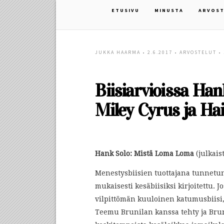
ETUSIVU
MINUSTA
ARVOST
JUKKA HAARMA
• 2.6.2017 •
ARVOSTELUT
•
Biisiarvioissa Ha
Miley Cyrus ja Ha
Hank Solo: Mistä Loma Loma
(julkais
Menestysbiisien tuottajana tunnetu
mukaisesti kesäbiisiksi kirjoitettu. J
vilpittömän kuuloinen katumusbiisi,
Teemu Brunilan kanssa tehty ja Bru