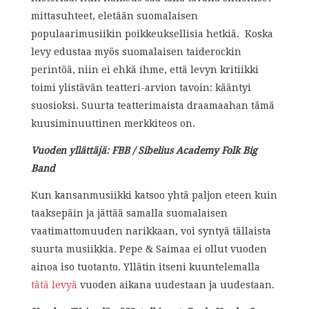
mittasuhteet, eletään suomalaisen
populaarimusiikin poikkeuksellisia hetkiä. Koska
levy edustaa myös suomalaisen taiderockin
perintöä, niin ei ehkä ihme, että levyn kritiikki
toimi ylistävän teatteri-arvion tavoin: kääntyi
suosioksi. Suurta teatterimaista draamaahan tämä
kuusiminuuttinen merkkiteos on.
Vuoden yllättäjä: FBB / Sibelius Academy Folk Big
Band
Kun kansanmusiikki katsoo yhtä paljon eteen kuin
taaksepäin ja jättää samalla suomalaisen
vaatimattomuuden narikkaan, voi syntyä tällaista
suurta musiikkia. Pepe & Saimaa ei ollut vuoden
ainoa iso tuotanto. Yllätin itseni kuuntelemalla
tätä levyä
vuoden aikana uudestaan ja uudestaan.