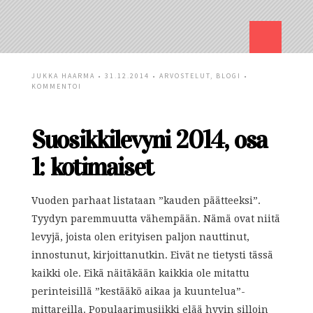
JUKKA HAARMA
• 31.12.2014 •
ARVOSTELUT
,
BLOGI
•
KOMMENTOI
Suosikkilevyni 2014, osa
1: kotimaiset
Vuoden parhaat listataan ”kauden päätteeksi”.
Tyydyn paremmuutta vähempään. Nämä ovat niitä
levyjä, joista olen erityisen paljon nauttinut,
innostunut, kirjoittanutkin. Eivät ne tietysti tässä
kaikki ole. Eikä näitäkään kaikkia ole mitattu
perinteisillä ”kestääkö aikaa ja kuuntelua”-
mittareilla. Populaarimusiikki elää hyvin silloin