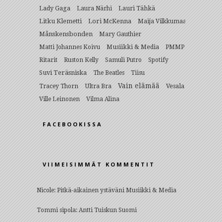
Lady Gaga
Lauri Tähkä
Laura Närhi
Litku Klemetti
Lori McKenna
Maija Vilkkumaa
Månskensbonden
Mary Gauthier
Musiikki & Media
Matti Johannes Koivu
PMMP
Ritarit
Ruston Kelly
Samuli Putro
Spotify
Suvi Teräsniska
The Beatles
Tiisu
Vain elämää
Ultra Bra
Vesala
Tracey Thorn
Ville Leinonen
Vilma Alina
FACEBOOKISSA
VIIMEISIMMÄT KOMMENTIT
Nicole
:
Pitkä-aikainen ystäväni Musiikki & Media
Tommi sipola
:
Antti Tuiskun Suomi