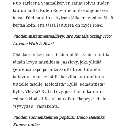
Nuo Tarleena Sammalkorven sanat soivat uuden
laulun lailla. Kuten Koivuniemi itse ohjelmassa
toteaa Edelmannin esityksen jälkeen: ensimmäistä
kertaa koin, että tässä laulussa on
myös
toivo
.
Vuoden instrumentaalilevy: Iiro Rantala String Trio:
Anyone With A Heart
Otsikko sen kertoo: kaikkien pitäisi voida nauttia
tämän levyn musiikista. Jazzlevy, joka ylittää
genrensä rajat ja jonka kautta Iiron tunnettu
taitavuus nousee näillä korvilla kuunneltuna
uudelle tasolle. Melodista? Kyllä. Romanttista?
Kyllä. Ylevää? Kyllä. Levy, joka toimii kauniina
esimerkkinä siitä, että musiikin ”kepeys” ei ole
”syvyyden” vastakohta.
Vuoden suomenkielinen popbiisi: Haloo Helsinki:
Kuussa tuulee