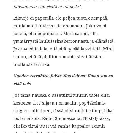
taivaan alla / on elettävä huolella”.
Riimejä ei paperilla ole paljoa tuota enempää,
mutta mielikuvissa sitä enemmän. Joku voisi
todeta, että populismia. Minä sanon, että
ymmärrystä laulutarinakerronnasta ja elämästä.
Joku voisi todeta, että sitä tylsää keskitietä. Minä
sanon, että täydellinen muoto siivittämään
tuollaista tarinaa.
Vuoden retrobiisi: Jukka Nousiainen: Ilman sua en
elää vois
Jos tämä hauska c-kasettikulttuurin tuote olisi
kestonsa 1.37 sijaan normaalin pop/iskelmä-
singlen mittainen, tässä olisi radiotestin paikka:
jos tämä soisi Radio Suomessa tai Nostalgiassa,
olisiko tämä uusi vai vanha kappale? Toimii