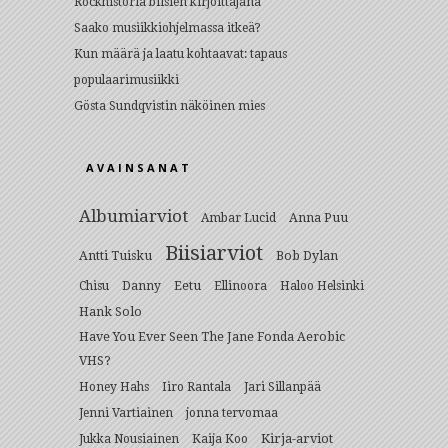
Rockhistoria biisien kirjoittajana
Saako musiikkiohjelmassa itkeä?
Kun määrä ja laatu kohtaavat: tapaus
populaarimusiikki
Gösta Sundqvistin näköinen mies
AVAINSANAT
Albumiarviot
Anna Puu
Ambar Lucid
Biisiarviot
Antti Tuisku
Bob Dylan
Eetu
Chisu
Danny
Ellinoora
Haloo Helsinki
Hank Solo
Have You Ever Seen The Jane Fonda Aerobic
VHS?
Honey Hahs
Iiro Rantala
Jari Sillanpää
Jenni Vartiainen
jonna tervomaa
Kirja-arviot
Jukka Nousiainen
Kaija Koo