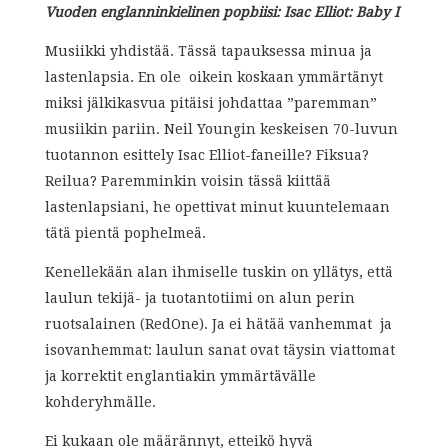
Vuoden englanninkielinen popbiisi: Isac Elliot: Baby I
Musiikki yhdistää. Tässä tapauksessa minua ja
lastenlapsia. En ole oikein koskaan ymmärtänyt
miksi jälkikasvua pitäisi johdattaa ”paremman”
musiikin pariin. Neil Youngin keskeisen 70-luvun
tuotannon esittely Isac Elliot-faneille? Fiksua?
Reilua? Paremminkin voisin tässä kiittää
lastenlapsiani, he opettivat minut kuuntelemaan
tätä pientä pophelmeä.
Kenellekään alan ihmiselle tuskin on yllätys, että
laulun tekijä- ja tuotantotiimi on alun perin
ruotsalainen (RedOne). Ja ei hätää vanhemmat ja
isovanhemmat: laulun sanat ovat täysin viattomat
ja korrektit englantiakin ymmärtävälle
kohderyhmälle.
Ei kukaan ole määrännyt, etteikö hyvä