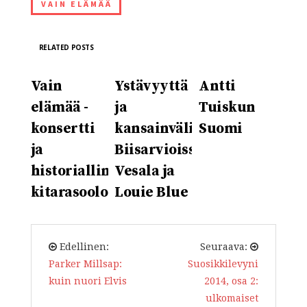
VAIN ELÄMÄÄ
RELATED POSTS
Vain
Ystävyyttä
Antti
elämää -
ja
Tuiskun
konsertti
kansainvälisyyttä.
Suomi
ja
Biisarvioissa
historiallinen
Vesala ja
kitarasoolo
Louie Blue
Edellinen:
Seuraava:
Parker Millsap:
Suosikkilevyni
kuin nuori Elvis
2014, osa 2:
ulkomaiset