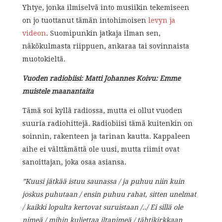
Yhtye, jonka ilmiselvä into musiikin tekemiseen
on jo tuottanut tämän intohimoisen
levyn ja
videon
. Suomipunkin jatkaja ilman sen,
näkökulmasta riippuen, ankaraa tai sovinnaista
muotokieltä.
Vuoden radiobiisi: Matti Johannes Koivu: Emme
muistele maanantaita
Tämä soi kyllä radiossa, mutta ei ollut vuoden
suuria radiohittejä. Radiobiisi tämä kuitenkin on
soinnin, rakenteen ja tarinan kautta. Kappaleen
aihe ei välttämättä ole uusi, mutta riimit ovat
sanoittajan, joka osaa asiansa.
”Kuusi jätkää istuu saunassa / ja puhuu niin kuin
joskus puhutaan / ensin puhuu rahat, sitten unelmat
/ kaikki lopulta kertovat suruistaan /../ Ei sillä ole
nimeä / mihin kuljettaa iltapimeä / tähtikirkkaan