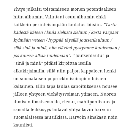
Yhtye julkaisi toistamiseen monen potentiaalisen
hitin albumin. Valintani osuu albumin ehkä
kaikkein perinteisimpään laulatus-biisiin:
”Tartu
kädestä käteen / laula sielusta sieluun / kasta varpaat
kylmään veteen / hyppää täysillä joutsenlauluun /
sillä sinä ja minä, niin elävinä pystymme kuulemaan /
jos kuussa alkaa tuulemaan”.
”Joutsenlaulu” ja
”sinä ja minä” pitäisi kirjoittaa isoilla
alkukirjaimilla, sillä niin paljon kappaleen henki
on suomalaisen poprockin isoimpien biisien
kaltainen. Ellin tapa laulaa sanoituksensa nousee
jälleen yhtyeen viehätysvoiman ytimeen. Nuoren
ihmisen ilmaisema ilo, riemu, mahtipontisuus ja
samalla leikkisyys taitavat yhtyä kovin harvoin
suomalaisessa musiikissa. Harvoin ainakaan noin
kauniisti.