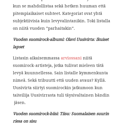
kun se mahdollistaa sekä hetken huuman että
pitempiaikaiset suhteet. Kategoriat ovat yhtä
subjektiivisia kuin levyvalintanikin. Toki listalla
on niitä vuoden ”parhaitakin”.
Vuoden suomirock-albumi: Olavi Uusivirta: Ikuiset
lapset
Listasin aikaisemmassa
arviossani
niitä
suomirock-artisteja, jotka tulivat mieleen tätä
levyä kuunnellessa. Sain listalle kymmenkunta
nimeä. Sekä tribuutti että uuden avaus? Kyllä.
Uusivirta siirtyi suomirockin jatkumoon kun
taiteilija Uusivirrasta tuli täysivaltainen bändin
jäsen.
Vuoden suomirock-biisi: Tiisu: Suomalaisen suurin
riesa on sisu