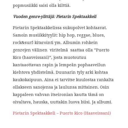
popmusiikki saisi olla kilttiä.
Vuoden genre-ylittäjä: Pietarin Spektaakkeli
Pietarin Spektaakkelissa sukupolvet kohtaavat.
Samoin musiikkityylit: hip hop, reggae, blues,
rock&surf-kitarointi ym. Albumin rohkein
genrejen välinen viritelmä saattaa olla ”Puerto
Rico (haaveissani)”, josta muotoutuu
kantaaottavan rapin ja lempeän pophaaveilun
kiehtova yhdistelmä. Duunarin tyly arki kohtaa
kaukokaipuun. Aina ei tarvitse kuulostaa rankalta
ollakseen sanojensa ja laulunsa mittainen. Osin
kappaleen vahvan itseironian kautta tämä on
oivaltava, hauska, uuttakin luova biisi. Ja albumi.
Pietarin Spektaakkeli – Puerto Rico (Haaveissani)