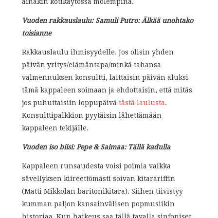
ainakin kotikäytössä molempina.
Vuoden rakkauslaulu: Samuli Putro: Älkää unohtako
toisianne
Rakkauslaulu ihmisyydelle. Jos olisin yhden
päivän yritys/elämäntapa/minkä tahansa
valmennuksen konsultti, laittaisin päivän aluksi
tämä kappaleen soimaan ja ehdottaisin, että mitäs
jos puhuttaisiin loppupäivä
tästä laulusta
.
Konsulttipalkkion pyytäisin lähettämään
kappaleen tekijälle.
Vuoden iso biisi: Pepe & Saimaa: Tällä kadulla
Kappaleen runsaudesta voisi poimia vaikka
sävellyksen kiireettömästi soivan kitarariffin
(Matti Mikkolan baritonikitara). Siihen tiivistyy
kumman paljon kansainvälisen popmusiikin
historiaa. Kun haikeus saa tällä tavalla sinfoniset