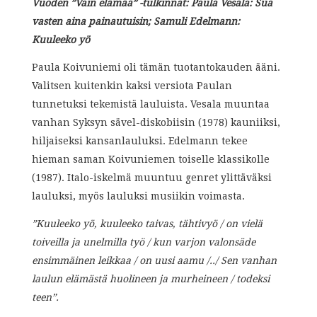
Vuoden ”Vain elämää” -tulkinnat: Paula Vesala: Sua
vasten aina painautuisin;
Samuli Edelmann:
Kuuleeko yö
Paula Koivuniemi oli tämän tuotantokauden ääni.
Valitsen kuitenkin kaksi versiota Paulan
tunnetuksi tekemistä lauluista. Vesala muuntaa
vanhan Syksyn sävel-diskobiisin (1978) kauniiksi,
hiljaiseksi kansanlauluksi. Edelmann tekee
hieman saman Koivuniemen toiselle klassikolle
(1987). Italo-iskelmä muuntuu genret ylittäväksi
lauluksi, myös lauluksi musiikin voimasta.
”Kuuleeko yö, kuuleeko taivas, tähtivyö / on vielä
toiveilla ja unelmilla työ / kun varjon valonsäde
ensimmäinen leikkaa / on uusi aamu /../ Sen vanhan
laulun elämästä huolineen ja murheineen / todeksi
teen”.